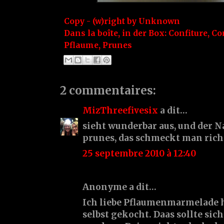
Copy - (w)right by
Unknown
Dans la boîte, in der Box:
Confiture
,
Co
Pflaume
,
Prunes
2 commentaires:
MizThreefivesix
a dit…
sieht wunderbar aus, und der N
prunes, das schmeckt man rich
25 septembre 2010 à 12:40
Anonyme a dit…
Ich liebe Pflaumenmarmelade h
selbst gekocht. Daas sollte sic