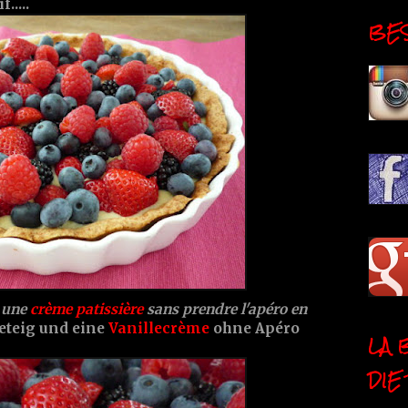
.....
BESI
t une
crème patissière
sans prendre l'apéro en
beteig und eine
Vanillecrème
ohne Apéro
LA 
DIE