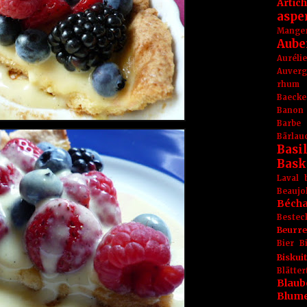
Artic
aspe
Mange
Aube
Aurél
Auver
rhum
Baecke
Banon
Barbe
Bärlau
Basil
Bask
Laval
Beaujo
Béch
Bestec
Beurr
Bier
B
Biskuit
Blät
Blaub
Blum