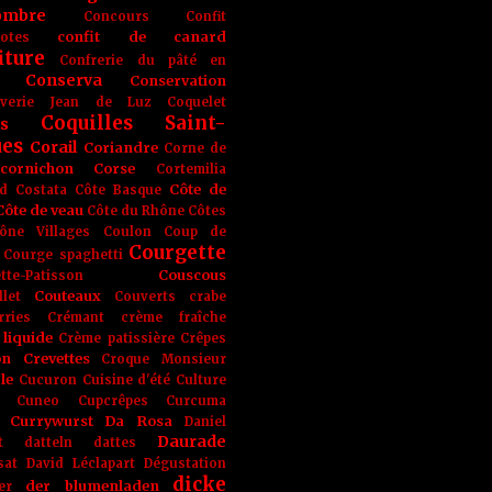
ombre
Concours
Confit
confit de canard
lotes
iture
Confrerie du pâté en
Conserva
Conservation
rverie Jean de Luz
Coquelet
Coquilles Saint-
s
ues
Corail
Coriandre
Corne de
cornichon
Corse
Cortemilia
Côte de
d
Costata
Côte Basque
Côte de veau
Côte du Rhône
Côtes
ône Villages
Coulon
Coup de
Courgette
Courge spaghetti
Couscous
tte-Patisson
Couteaux
llet
Couverts
crabe
rries
Crémant
crème fraîche
liquide
Crème patissière
Crêpes
on
Crevettes
Croque Monsieur
le
Cucuron
Cuisine d'été
Culture
Cuneo
Cupcrêpes
Curcuma
Currywurst
Da Rosa
Daniel
Daurade
t
datteln
dattes
sat
David Léclapart
Dégustation
dicke
der blumenladen
er