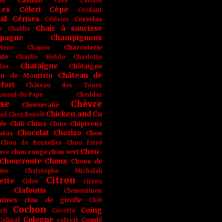
no
Castino
cave
caviste
tes
Céleri
Cèpe
Cerdant
il
Cérises
Cervelas
Cérisier
Chair à saucisse
e
Chablis
pagne
Champignons
Charcuterie
leur
Chapon
nte
Charlie Hebdo
Charlotte
Chataîgne
Châtaigne
las
Château de
au de Montfrin
fort
Château des Tours
uneuf-du-Pape
Cheddar
se
Chèvre
Cheesecake
Chicken and Co
uil
Chez Benoît
ée
Chili
China
Chipirons
Chine
Chocolat
Chorizo
atas
Chou
Chou de Bruxelles
Chou Frisé
Chou-
chou rouge
chou vert
ave
Choucroute
Choux
Choux de
les
Christophe Michalak
Citron
ette
Cidre
citron
Clafoutis
Clementinen
tines
clou de girofle
Club
Cochon
Coing
ich
Cocotte
Cologne
Comté
Colinot
colvert