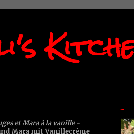
i's Kitch
...
uges et Mara à la vanille
-
und Mara mit Vanillecrème