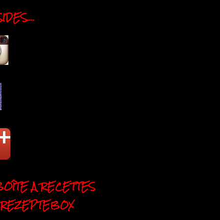
DES....
BOÎTE A RECETTES
 REZEPTEBOX