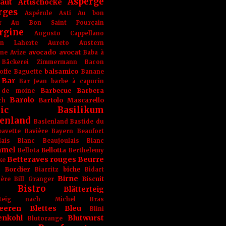
Asperge
haut
Artischocke
rges
Aspérule
Asti
Au bon
r
Au Bon Saint Pourçain
rgine
Augusto Cappellano
ien Laherte
Aureto
Austern
avocado
avocat
gne
Avize
Baba à
Bäckerei Zimmermann
Bacon
balsamico
offe
Baguette
Banane
Bar
Bar Jean
barbe à capucin
Barbecue
Barbera
 de moine
Barolo
Bartolo Mascarello
ch
ic
Basilikum
enland
Baslenland
Bastide du
bavette
Bavière
Bayern
Beaufort
lais Blanc
Beaujoulais Blanc
amel
Bellotta
Bellota
Berthelemy
Betteraves rouges
Beurre
ke
e Bordier
biche
Biarritz
Bidart
Birne
Biscuit
ière
Bill Granger
Bistro
Blätterteig
terteig nach Michel Bras
eeren
Blettes
Bleu
Blini
enkohl
Blutwurst
Blutorange