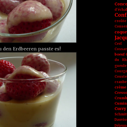
Conc
d'écha
Conf
croûte
Conse
coque
Jacq
Cerf
 den Erdbeeren passte es!
Cossar
boeuf
du Rh
gueule
Courge
Couste
cranbe
crème 
Cress
Crumb
Cumin
Curry
Schmit
Dauvis
Déjeun