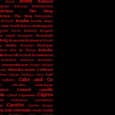
Boeuf
Bohnen
n
bocal
kraut
Boisson
Bolliskitchen
iskitchen - The Shop
skitchen- The Shop
Bolognaise
Boudin
Bortsch
boudin blanc
 noir
Boulangerie
Bouillabaisse
gerie Secco
Boulard
bouquet
et royal
Brandade
bouquets
teig
Brasserie
Bratwurst
Bread
Brebis
Bretagne
g
Bregenz
Brioche
ätter
Brie de Meaux
iu
Broccoli
Brombeeren
Brokoli
Brötchen
Brousse
Brownies
Brunnenkresse
h
Bruno Adonis
Burrata
Butter
Cabillaud
Buns
Cacao
Café
ètes
Cachaça
Caco
Cake and Co
Caillette
Camargue
r
calvados
Canard
canelle
bert
Câpres
lle
Caponata
Cantal
el
Carbonara
Cardamone
Carotte
al
Carton Rouge
na San Giovanni
cassis
Castel