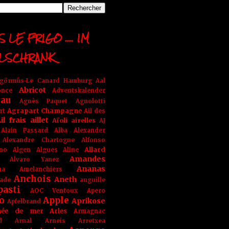
 LE FRIGO .... IM
LSCHRANK
ngörmüs-Le Canard Hamburg
Aal
Abricot
once
Adventskalender
au
Agnès Paquet
Agnolotti
Agrapart Champagne
rt
Ail des
il frais
aillet
Aïoli
airelles
AJ
Alain Passard
Alba
Alexander
Alexandre Chartogne
Alfonso
Allard
ino
Algen
Algues
Aline
Amandes
Alvaro Yanez
Ananas
na
Amelanchiers
Anchois
Aneth
ade
anguille
pasti
AOC Ventoux
Apero
o
Apple
Aprikose
Apfelbrand
née de mer
Arles
Armagnac
nd Arnal
Arneis
Arretxea