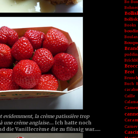
Bo-Bu
Bohnen
Boll
Bolli
Books
boudin
Boulan
Bouqu
Brand
puddin
Brickbl
Brocc
Brot
Brunc
Buch
cacahu
Caille
Calama
Camem
canne
 et evidemment, la crème patissière trop
Caram
 à une crème anglaise
.... Ich hatte noch
Carnev
die Vanillecrème die zu flüssig war.....
Casci