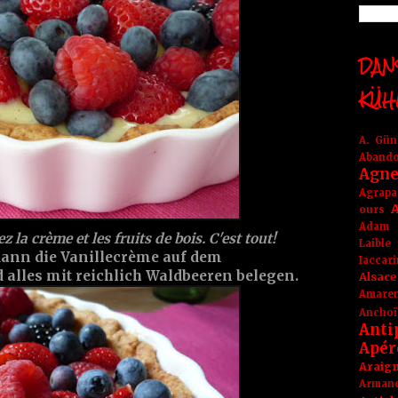
DANS
KÜH
A. Gü
Aband
Agne
Agrapa
A
ours
Adam
z la crème et les fruits de bois. C'est tout!
Laible
dann die Vanillecrème auf dem
Iaccar
 alles mit reichlich Waldbeeren belegen.
Alsace
Amare
Anchoï
Anti
Apér
Araig
Arma