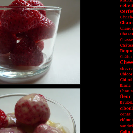
Marti
cébet
Cerfeu
Cévich
Cham
Chande
Chare
Chasse
Châte
Roque
Châtea
Chee
chevre
Chicor
Chipol
Blanc
Chou r
fleur
Bruxel
ciboul
confit
clémen
Sandw
Colin