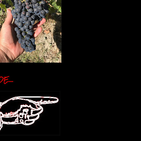
E....