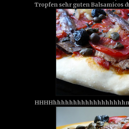
Tropfen sehr guten Balsamicos dr
HHHHhhhhhhhhhhhhhhhh