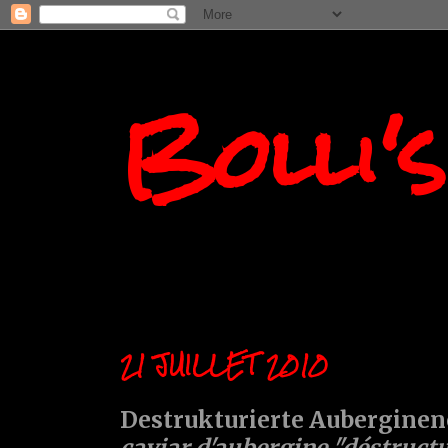
Bolli'
21 JUILLET 2010
Destrukturierte Auberginen
caviar d'aubergine "déstruct