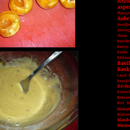
Artic
aspe
Mange
Aube
Aurél
Auver
rhum
Baecke
Banon
Barbe
Bärlau
Basil
Bask
Laval
Beaujo
Béch
Bestec
Beurr
Bier
B
Biskuit
Blät
Blaub
Blum