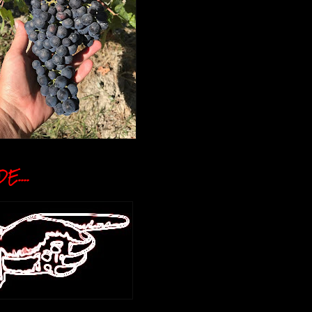
E....