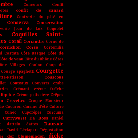
ombre
Concours
Confit
confit de canard
lotes
iture
Confrerie du pâté en
Conserva
Conservation
rverie Jean de Luz
Coquelet
Coquilles Saint-
s
ues
Corail
Coriandre
Corne de
cornichon
Corse
Cortemilia
Côte de
d
Costata
Côte Basque
Côte de veau
Côte du Rhône
Côtes
ône Villages
Coulon
Coup de
Courgette
Courge spaghetti
Couscous
tte-Patisson
Couteaux
llet
Couverts
crabe
rries
Crémant
crème fraîche
liquide
Crème patissière
Crêpes
on
Crevettes
Croque Monsieur
le
Cucuron
Cuisine d'été
Culture
Cuneo
Cupcrêpes
Curcuma
Currywurst
Da Rosa
Daniel
Daurade
t
datteln
dattes
sat
David Léclapart
Dégustation
dicke
der blumenladen
er