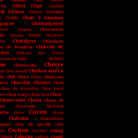
no
Castino
cave
caviste
tes
Céleri
Cèpe
Cerdant
il
Cérises
Cervelas
Cérisier
Chair à saucisse
e
Chablis
pagne
Champignons
Charcuterie
leur
Chapon
nte
Charlie Hebdo
Charlotte
Chataîgne
Châtaigne
las
Château de
au de Montfrin
fort
Château des Tours
uneuf-du-Pape
Cheddar
se
Chèvre
Cheesecake
Chicken and Co
uil
Chez Benoît
ée
Chili
China
Chipirons
Chine
Chocolat
Chorizo
atas
Chou
Chou de Bruxelles
Chou Frisé
Chou-
chou rouge
chou vert
ave
Choucroute
Choux
Choux de
les
Christophe Michalak
Citron
ette
Cidre
citron
Clafoutis
Clementinen
tines
clou de girofle
Club
Cochon
Coing
ich
Cocotte
Cologne
Comté
Colinot
colvert