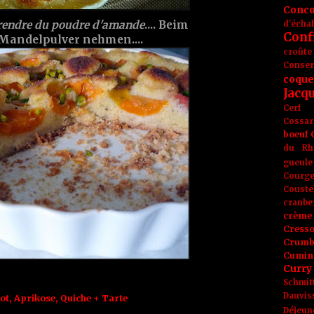
Conc
 prendre du poudre d'amande
.... Beim
d'écha
Conf
Mandelpulver nehmen....
croûte
Conse
coque
Jacq
Cerf
Cossar
boeuf
du Rh
gueule
Courge
Couste
cranbe
crème 
Cress
Crumb
Cumin
Curry
Schmit
Dauvis
ot
,
Aprikose
,
Quiche + Tarte
Déjeun