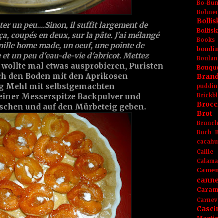
Bo-Bu
Bohnen
Boll
er un peu....Sinon, il suffit largement de
Bolli
a, coupés en deux, sur la pâte. J'ai mélangé
Books
nille home made, un oeuf, une pointe de
boudin
et un peu d'eau-de-vie d'abricot. Mettez
Boulan
h wollte mal etwas ausprobieren, Puristen
Bouqu
ch den Boden mit den Aprikosen
Brand
0g Mehl mit selbstgemachten
puddin
Brickbl
 einer Messerspitze Backpulver und
Brocc
schen und auf den Mürbeteig geben.
Brot
Brunc
Buch
cacahu
Caille
Calama
Camem
canne
Caram
Carnev
Casci