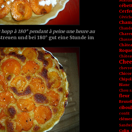
Marti
cébet
Cerfeu
Cévich
Cham
Chande
z hopp à 180° pendant à peine une heure au
Chare
streuen und bei 180° gut eine Stunde im
Chasse
Châte
Roque
Châtea
Chee
chevre
Chicor
Chipol
Blanc
Chou r
fleur
Bruxel
ciboul
confit
clémen
Sandw
Colin