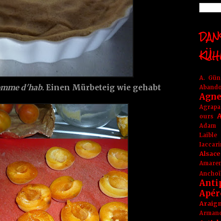
DANS
KÜH
A. Gü
comme d'hab.
Einen Mürbeteig wie gehabt
Aband
Agne
Agrapa
A
ours
Adam
Laible
Iaccar
Alsace
Amare
Anchoï
Anti
Apér
Araig
Arma