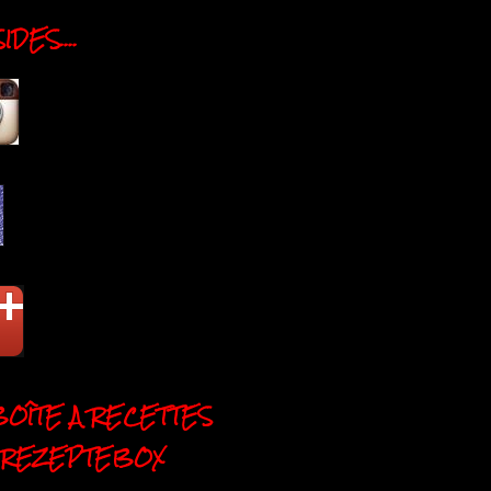
DES....
BOÎTE A RECETTES
 REZEPTEBOX