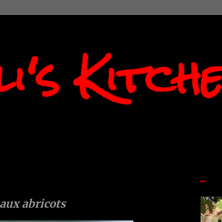
i's Kitch
...
 aux abricots