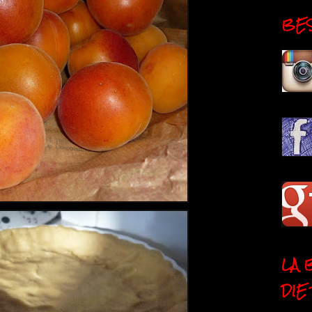
BESI
LA 
DIE