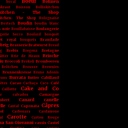
Boeuf
Bohnen
n
bocal
kraut
Boisson
Bolliskitchen
iskitchen - The Shop
skitchen- The Shop
Bolognaise
Boudin
Bortsch
boudin blanc
 noir
Boulangerie
Bouillabaisse
gerie Secco
Boulard
bouquet
et royal
Brandade
bouquets
teig
Brasserie
Bratwurst
Bread
Brebis
Bretagne
g
Bregenz
Brioche
ätter
Brie de Meaux
iu
Broccoli
Brombeeren
Brokoli
Brötchen
Brousse
Brownies
Brunnenkresse
h
Bruno Adonis
Burrata
Butter
Cabillaud
Buns
Cacao
Café
ètes
Cachaça
Caco
Cake and Co
Caillette
Camargue
r
calvados
Canard
canelle
bert
Câpres
lle
Caponata
Cantal
el
Carbonara
Cardamone
Carotte
al
Carton Rouge
na San Giovanni
cassis
Castel