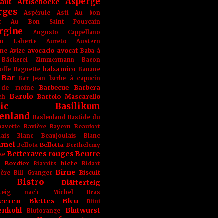
Asperge
haut
Artischocke
rges
Aspérule
Asti
Au bon
r
Au Bon Saint Pourçain
rgine
Augusto Cappellano
ien Laherte
Aureto
Austern
avocado
avocat
gne
Avize
Baba à
Bäckerei Zimmermann
Bacon
balsamico
offe
Baguette
Banane
Bar
Bar Jean
barbe à capucin
Barbecue
Barbera
 de moine
Barolo
Bartolo Mascarello
ch
ic
Basilikum
enland
Baslenland
Bastide du
bavette
Bavière
Bayern
Beaufort
lais Blanc
Beaujoulais Blanc
amel
Bellotta
Bellota
Berthelemy
Betteraves rouges
Beurre
ke
e Bordier
biche
Biarritz
Bidart
Birne
Biscuit
ière
Bill Granger
Bistro
Blätterteig
terteig nach Michel Bras
eeren
Blettes
Bleu
Blini
enkohl
Blutwurst
Blutorange