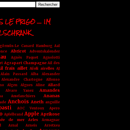
 LE FRIGO .... IM
LSCHRANK
ngörmüs-Le Canard Hamburg
Aal
Abricot
once
Adventskalender
au
Agnès Paquet
Agnolotti
Agrapart Champagne
rt
Ail des
il frais
aillet
Aïoli
airelles
AJ
Alain Passard
Alba
Alexander
Alexandre Chartogne
Alfonso
Allard
ino
Algen
Algues
Aline
Amandes
Alvaro Yanez
Ananas
na
Amelanchiers
Anchois
Aneth
ade
anguille
pasti
AOC Ventoux
Apero
o
Apple
Aprikose
Apfelbrand
née de mer
Arles
Armagnac
nd Arnal
Arneis
Arretxea