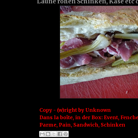
Laune rohen Schinken, Käse etc 
Copy - (w)right by
Unknown
Dans la boîte, in der Box:
Event
,
Fenche
Parme
,
Pain
,
Sandwich
,
Schinken