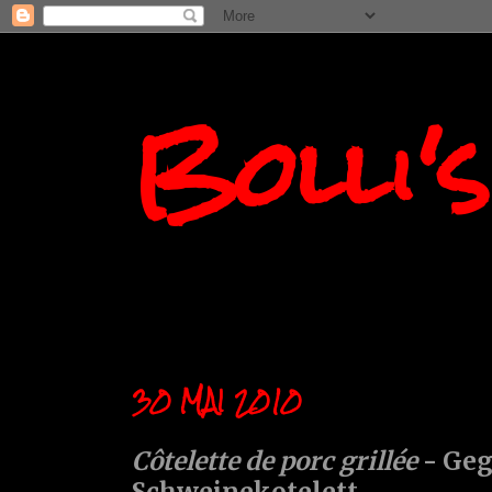
Bolli'
30 MAI 2010
Côtelette de porc grillée
- Geg
Schweinekotelett