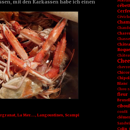
Marti
sen, mit den Karkassen habe ich einen
cébet
Cerfeu
Cévich
Cham
Chande
Chare
Chasse
Châte
Roque
Châtea
Chee
chevre
Chicor
Chipol
Blanc
Chou r
fleur
Bruxel
ciboul
confit
ergranat
,
La Mer....
,
Langoustines
,
Scampi
clémen
Sandw
Colin