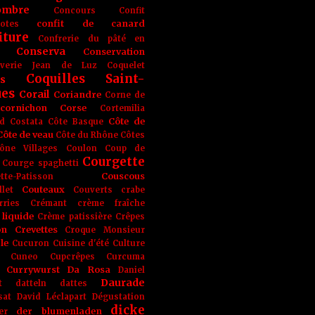
ombre
Concours
Confit
confit de canard
lotes
iture
Confrerie du pâté en
Conserva
Conservation
rverie Jean de Luz
Coquelet
Coquilles Saint-
s
ues
Corail
Coriandre
Corne de
cornichon
Corse
Cortemilia
Côte de
d
Costata
Côte Basque
Côte de veau
Côte du Rhône
Côtes
ône Villages
Coulon
Coup de
Courgette
Courge spaghetti
Couscous
tte-Patisson
Couteaux
llet
Couverts
crabe
rries
Crémant
crème fraîche
liquide
Crème patissière
Crêpes
on
Crevettes
Croque Monsieur
le
Cucuron
Cuisine d'été
Culture
Cuneo
Cupcrêpes
Curcuma
Currywurst
Da Rosa
Daniel
Daurade
t
datteln
dattes
sat
David Léclapart
Dégustation
dicke
der blumenladen
er