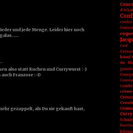
Conc
d'écha
Conf
croûte
Conse
ieder und jede Menge. Leider hier noch
coque
alas......
Jacq
Cerf
Cossar
boeuf
t…
du Rh
en also statt Kuchen und Currywurst :-)
gueule
 auch Franzose :-D
Courge
Couste
cranbe
crème 
Cress
Crumb
ehr gezappelt, als Du sie gekauft hast,
Cumin
Curry
Schmit
Dauvis
Déjeun