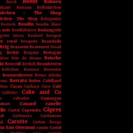
Boeuf
Bohnen
n
bocal
kraut
Boisson
Bolliskitchen
iskitchen - The Shop
skitchen- The Shop
Bolognaise
Boudin
Bortsch
boudin blanc
 noir
Boulangerie
Bouillabaisse
gerie Secco
Boulard
bouquet
et royal
Brandade
bouquets
teig
Brasserie
Bratwurst
Bread
Brebis
Bretagne
g
Bregenz
Brioche
ätter
Brie de Meaux
iu
Broccoli
Brombeeren
Brokoli
Brötchen
Brousse
Brownies
Brunnenkresse
h
Bruno Adonis
Burrata
Butter
Cabillaud
Buns
Cacao
Café
ètes
Cachaça
Caco
Cake and Co
Caillette
Camargue
r
calvados
Canard
canelle
bert
Câpres
lle
Caponata
Cantal
el
Carbonara
Cardamone
Carotte
al
Carton Rouge
na San Giovanni
cassis
Castel