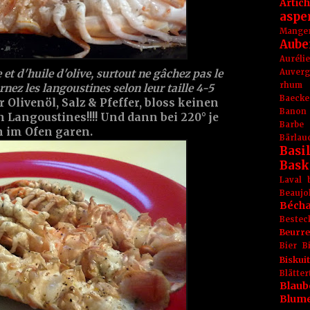
Artic
aspe
Mange
Aube
Aurél
Auver
 et d'huile d'olive, surtout ne gâchez pas le
rhum
urnez les langoustines selon leur taille 4-5
Baecke
r Olivenöl, Salz & Pfeffer, bloss keinen
Banon
 Langoustines!!!! Und dann bei 220° je
Barbe
 im Ofen garen.
Bärlau
Basil
Bask
Laval
Beaujo
Béch
Bestec
Beurr
Bier
B
Biskuit
Blät
Blaub
Blum