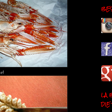
BESI
e!
LA 
DIE