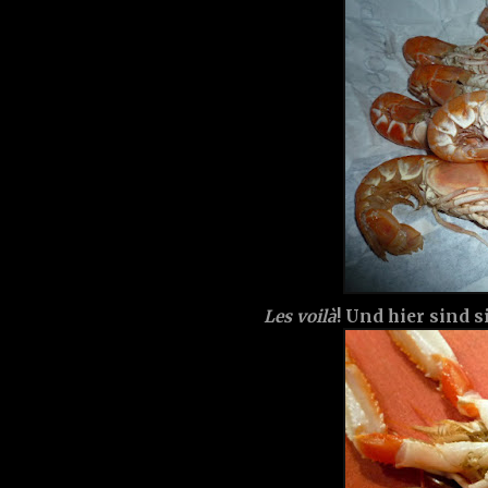
Les voilà
! Und hier sind si