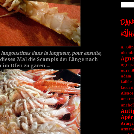
DANS
KÜH
A. Gü
s langoustines dans la longueur, pour ensuite,
Aband
Agne
be dieses Mal die Scampis der Länge nach
Agrapa
 im Ofen zu garen....
A
ours
Adam
Laible
Iaccar
Alsace
Amare
Anchoï
Anti
Apér
Araig
Arma