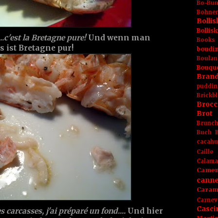
Bo-Bu
Bohnen
Boll
Bolli
..c'est la Bretagne pure!
Und wenn man
Books
s ist Bretagne pur!
boudin
Boulan
Bouqu
Brand
puddin
Brickbl
Brocc
Brot
Brunc
Buch
cacahu
Caille
Calama
Camem
canne
Caram
Carnev
Casci
es carcasses, j'ai préparé un fond....
Und hier