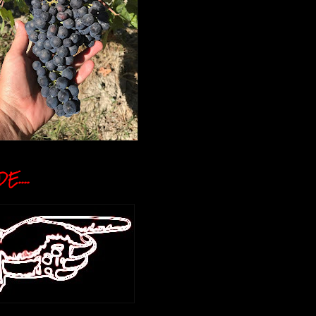
E....