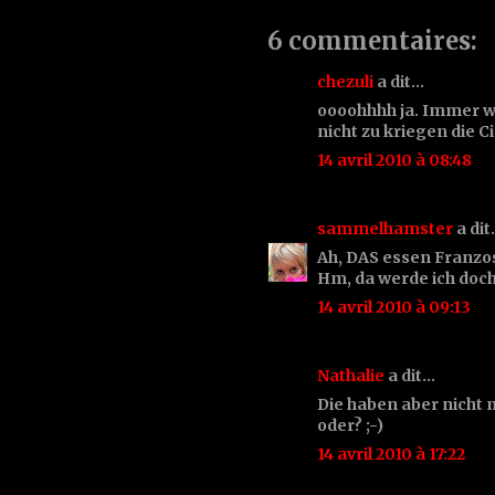
6 commentaires:
chezuli
a dit…
oooohhhh ja. Immer w
nicht zu kriegen die Cig
14 avril 2010 à 08:48
sammelhamster
a di
Ah, DAS essen Franzos
Hm, da werde ich doch
14 avril 2010 à 09:13
Nathalie
a dit…
Die haben aber nicht m
oder? ;-)
14 avril 2010 à 17:22