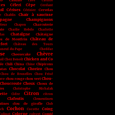
no
Castino
cave
caviste
tes
Céleri
Cèpe
Cerdant
il
Cérises
Cervelas
Cérisier
Chair à saucisse
e
Chablis
pagne
Champignons
Charcuterie
leur
Chapon
nte
Charlie Hebdo
Charlotte
Chataîgne
Châtaigne
las
Château de
au de Montfrin
fort
Château des Tours
uneuf-du-Pape
Cheddar
se
Chèvre
Cheesecake
Chicken and Co
uil
Chez Benoît
ée
Chili
China
Chipirons
Chine
Chocolat
Chorizo
atas
Chou
Chou de Bruxelles
Chou Frisé
Chou-
chou rouge
chou vert
ave
Choucroute
Choux
Choux de
les
Christophe Michalak
Citron
ette
Cidre
citron
Clafoutis
Clementinen
tines
clou de girofle
Club
Cochon
Coing
ich
Cocotte
Cologne
Comté
Colinot
colvert