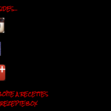
DES....
BOÎTE A RECETTES
 REZEPTEBOX