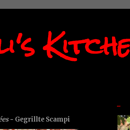
i's Kitch
...
ées
- Gegrillte Scampi