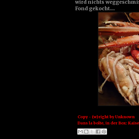
wird nichts weggeschmis
Fond gekocht....
Copy - (w)right by
Unknown
Dans la boîte, in der Box:
Kais