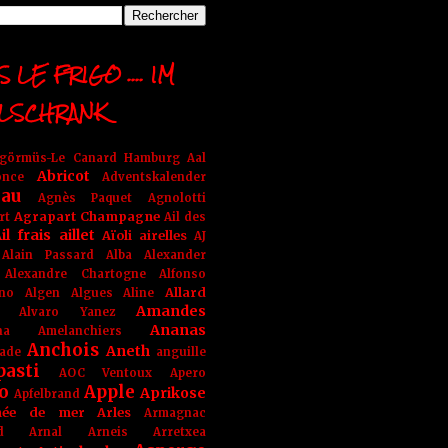
 LE FRIGO .... IM
LSCHRANK
ngörmüs-Le Canard Hamburg
Aal
Abricot
once
Adventskalender
au
Agnès Paquet
Agnolotti
Agrapart Champagne
rt
Ail des
il frais
aillet
Aïoli
airelles
AJ
Alain Passard
Alba
Alexander
Alexandre Chartogne
Alfonso
Allard
ino
Algen
Algues
Aline
Amandes
Alvaro Yanez
Ananas
na
Amelanchiers
Anchois
Aneth
ade
anguille
pasti
AOC Ventoux
Apero
o
Apple
Aprikose
Apfelbrand
née de mer
Arles
Armagnac
nd Arnal
Arneis
Arretxea