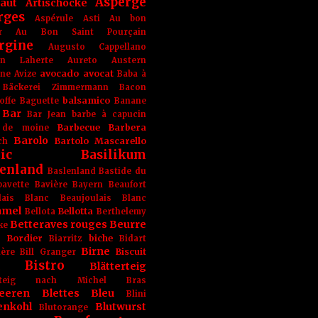
Asperge
haut
Artischocke
rges
Aspérule
Asti
Au bon
r
Au Bon Saint Pourçain
rgine
Augusto Cappellano
ien Laherte
Aureto
Austern
avocado
avocat
gne
Avize
Baba à
Bäckerei Zimmermann
Bacon
balsamico
offe
Baguette
Banane
Bar
Bar Jean
barbe à capucin
Barbecue
Barbera
 de moine
Barolo
Bartolo Mascarello
ch
ic
Basilikum
enland
Baslenland
Bastide du
bavette
Bavière
Bayern
Beaufort
lais Blanc
Beaujoulais Blanc
amel
Bellotta
Bellota
Berthelemy
Betteraves rouges
Beurre
ke
e Bordier
biche
Biarritz
Bidart
Birne
Biscuit
ière
Bill Granger
Bistro
Blätterteig
terteig nach Michel Bras
eeren
Blettes
Bleu
Blini
enkohl
Blutwurst
Blutorange