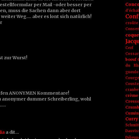
Conc
estellformular per Mail -oder besser per
en, muss die Sachen dann aber dort
d'écha
Conf
weiter Weg.... aber es lont sich natürlich!
r
croûte
Conse
coque
Jacq
Cerf
Cossar
st zur Wurst!
boeuf
du Rh
gueule
Courge
Couste
cranbe
doofen ANONYMEN Kommentare!
crème 
 Du anonymer dummer Schreiberling, wohl
Cress
....
Crumb
Cumin
Curry
Schmit
Dauvis
lia
a dit…
Déjeun