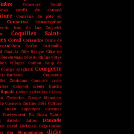
ombre
Concours
Confit
confit de canard
lotes
iture
Confrerie du pâté en
Conserva
Conservation
rverie Jean de Luz
Coquelet
Coquilles Saint-
s
ues
Corail
Coriandre
Corne de
cornichon
Corse
Cortemilia
Côte de
d
Costata
Côte Basque
Côte de veau
Côte du Rhône
Côtes
ône Villages
Coulon
Coup de
Courgette
Courge spaghetti
Couscous
tte-Patisson
Couteaux
llet
Couverts
crabe
rries
Crémant
crème fraîche
liquide
Crème patissière
Crêpes
on
Crevettes
Croque Monsieur
le
Cucuron
Cuisine d'été
Culture
Cuneo
Cupcrêpes
Curcuma
Currywurst
Da Rosa
Daniel
Daurade
t
datteln
dattes
sat
David Léclapart
Dégustation
dicke
der blumenladen
er