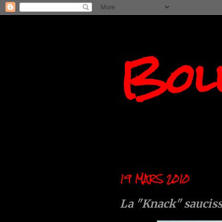
Boll
19 MARS 2010
La "Knack" saucis