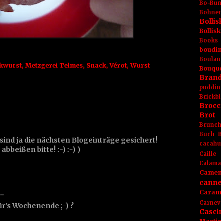
Bo-Bu
Bohnen
Boll
Bolli
Books
boudin
Boulan
kwurst
,
Metzgerei Telmes
,
Snack
,
Vérot
,
Wurst
Bouqu
Brand
puddin
Brickbl
Brocc
Brot
Brunc
Buch
sind ja die nächsten Blogeinträge gesichert!
cacahu
bbeißen bitte! :-) :-) )
Caille
Calama
Camem
canne
t…
Caram
Carnev
ür's Wochenende ;-) ?
Casci