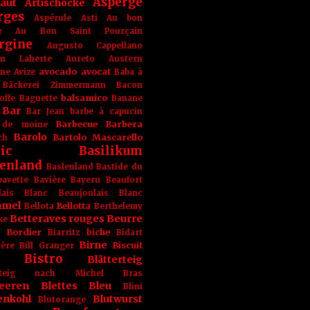
Asperge
haut
Artischocke
rges
Aspérule
Asti
Au bon
r
Au Bon Saint Pourçain
rgine
Augusto Cappellano
ien Laherte
Aureto
Austern
avocado
avocat
gne
Avize
Baba à
Bäckerei Zimmermann
Bacon
balsamico
offe
Baguette
Banane
Bar
Bar Jean
barbe à capucin
Barbecue
Barbera
 de moine
Barolo
Bartolo Mascarello
ch
ic
Basilikum
enland
Baslenland
Bastide du
bavette
Bavière
Bayern
Beaufort
lais Blanc
Beaujoulais Blanc
amel
Bellotta
Bellota
Berthelemy
Betteraves rouges
Beurre
ke
e Bordier
biche
Biarritz
Bidart
Birne
Biscuit
ière
Bill Granger
Bistro
Blätterteig
terteig nach Michel Bras
eeren
Blettes
Bleu
Blini
enkohl
Blutwurst
Blutorange