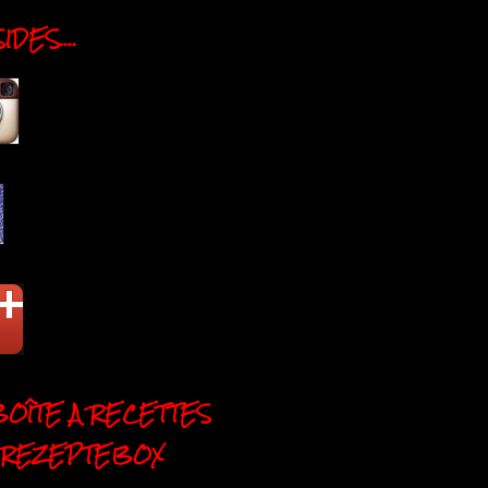
DES....
BOÎTE A RECETTES
 REZEPTEBOX