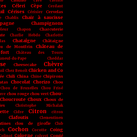
no
Castino
cave
caviste
tes
Céleri
Cèpe
Cerdant
il
Cérises
Cervelas
Cérisier
Chair à saucisse
e
Chablis
pagne
Champignons
Charcuterie
leur
Chapon
nte
Charlie Hebdo
Charlotte
Chataîgne
Châtaigne
las
Château de
au de Montfrin
fort
Château des Tours
uneuf-du-Pape
Cheddar
se
Chèvre
Cheesecake
Chicken and Co
uil
Chez Benoît
ée
Chili
China
Chipirons
Chine
Chocolat
Chorizo
atas
Chou
Chou de Bruxelles
Chou Frisé
Chou-
chou rouge
chou vert
ave
Choucroute
Choux
Choux de
les
Christophe Michalak
Citron
ette
Cidre
citron
Clafoutis
Clementinen
tines
clou de girofle
Club
Cochon
Coing
ich
Cocotte
Cologne
Comté
Colinot
colvert