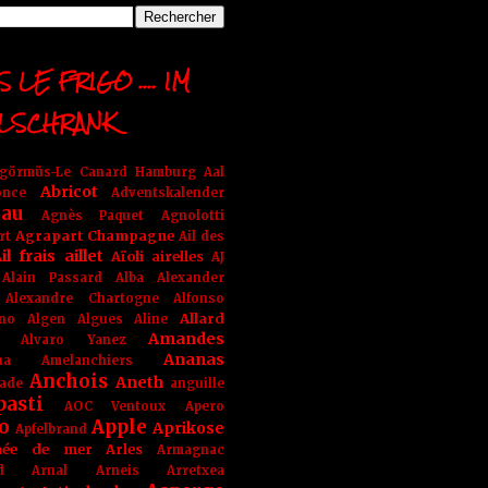
 LE FRIGO .... IM
LSCHRANK
ngörmüs-Le Canard Hamburg
Aal
Abricot
once
Adventskalender
au
Agnès Paquet
Agnolotti
Agrapart Champagne
rt
Ail des
il frais
aillet
Aïoli
airelles
AJ
Alain Passard
Alba
Alexander
Alexandre Chartogne
Alfonso
Allard
ino
Algen
Algues
Aline
Amandes
Alvaro Yanez
Ananas
na
Amelanchiers
Anchois
Aneth
ade
anguille
pasti
AOC Ventoux
Apero
o
Apple
Aprikose
Apfelbrand
née de mer
Arles
Armagnac
nd Arnal
Arneis
Arretxea