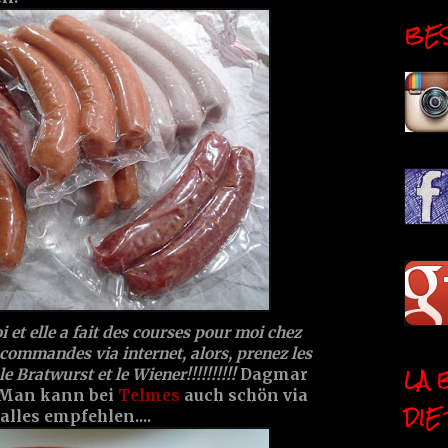
BESI
 et elle a fait des courses pour moi chez
es commandes via internet, alors, prenez les
LA 
 Bratwurst et le Wiener!!!!!!!!!!
Dagmar
...Man kann bei
Telmes
auch schön via
DIE
alles empfehlen....