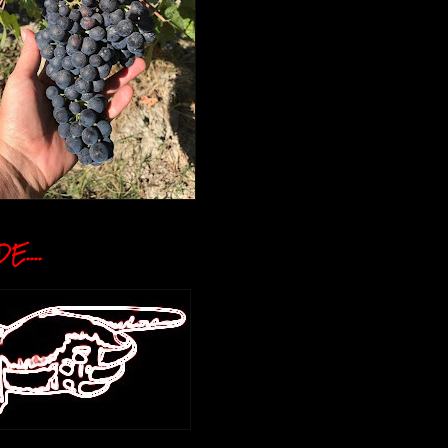
E....