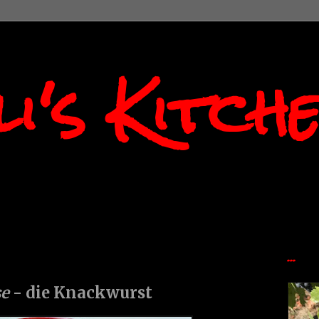
i's Kitch
...
se
- die Knackwurst