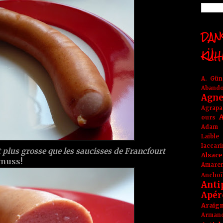
DANS
KÜH
A. Gü
Aband
Agne
Agrapa
A
ours
Adam
Laible
Iaccar
st plus grosse que les saucisses de Francfourt
Alsace
 muss!
Amare
Anchoï
Anti
Apér
Araig
Arma