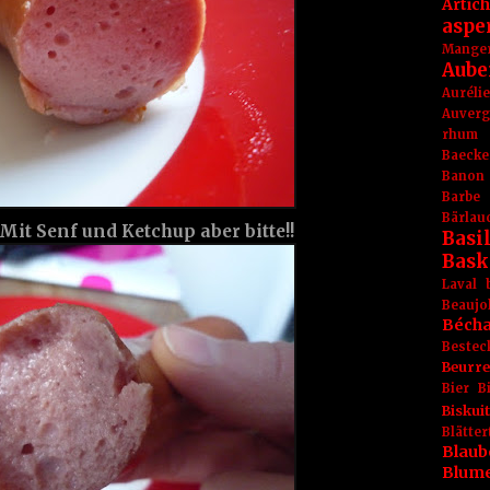
Artic
aspe
Mange
Aube
Aurél
Auver
rhum
Baecke
Banon
Barbe
Bärlau
 Mit Senf und Ketchup aber bitte!!
Basil
Bask
Laval
Beaujo
Béch
Bestec
Beurr
Bier
B
Biskuit
Blät
Blaub
Blum