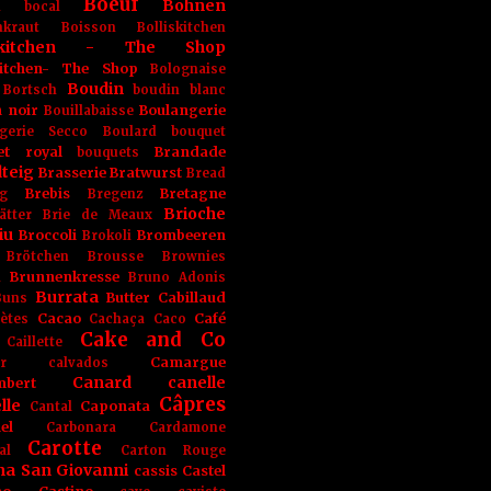
Boeuf
Bohnen
n
bocal
kraut
Boisson
Bolliskitchen
iskitchen - The Shop
skitchen- The Shop
Bolognaise
Boudin
Bortsch
boudin blanc
 noir
Boulangerie
Bouillabaisse
gerie Secco
Boulard
bouquet
et royal
Brandade
bouquets
teig
Brasserie
Bratwurst
Bread
Brebis
Bretagne
g
Bregenz
Brioche
ätter
Brie de Meaux
iu
Broccoli
Brombeeren
Brokoli
Brötchen
Brousse
Brownies
Brunnenkresse
h
Bruno Adonis
Burrata
Butter
Cabillaud
Buns
Cacao
Café
ètes
Cachaça
Caco
Cake and Co
Caillette
Camargue
r
calvados
Canard
canelle
bert
Câpres
lle
Caponata
Cantal
el
Carbonara
Cardamone
Carotte
al
Carton Rouge
na San Giovanni
cassis
Castel