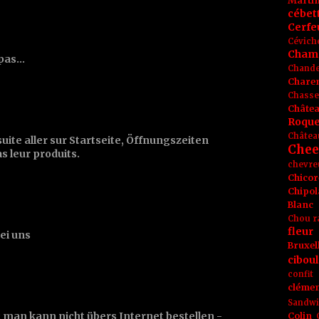
Marti
cébet
Cerfeu
Cévich
Cham
as...
Chande
Chare
Chasse
Châte
Roque
Châtea
nsuite aller sur Startseite, Öffnungszeiten
Chee
as leur produits.
chevre
Chicor
Chipol
Blanc
Chou r
fleur
ei uns
Bruxel
ciboul
confit
clémen
Sandw
 man kann nicht übers Internet bestellen -
Colin