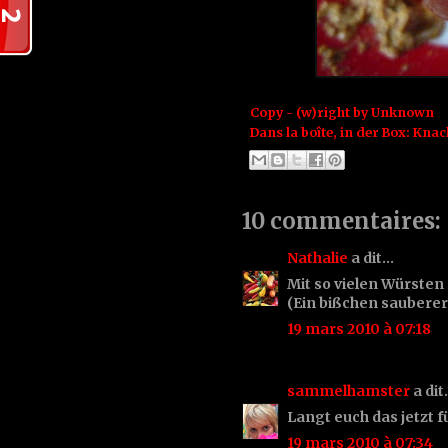
Copy - (w)right by
Unknown
Dans la boîte, in der Box:
Knac
10 commentaires:
Nathalie
a dit…
Mit so vielen Würsten 
(Ein bißchen sauberer a
19 mars 2010 à 07:18
sammelhamster
a di
Langt euch das jetzt f
19 mars 2010 à 07:34