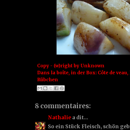
Copy - (w)right by
Unknown
Dans la boîte, in der Box:
Côte de veau
,
Rübchen
8 commentaires:
Nathalie
a dit…
So ein Stück Fleisch, schön geb