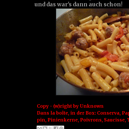
und das war's dann auch schon!
Copy - (w)right by
Unknown
Dans la boîte, in der Box:
Conserva
,
Pa
pin
,
Pinienkerne
,
Poivrons
,
Saucisse
,