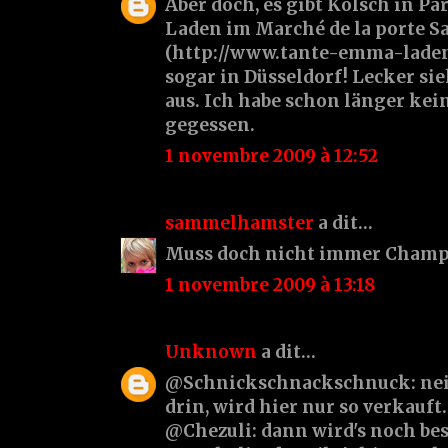
Aber doch, es gibt Kölsch in P
Laden im Marché de la porte S
(http://www.tante-emma-laden.f
sogar in Düsseldorf! Lecker si
aus. Ich habe schon länger kei
gegessen.
1 novembre 2009 à 12:52
sammelhamster
a dit…
Muss doch nicht immer Champa
1 novembre 2009 à 13:18
Unknown
a dit…
@Schnickschnackschnuck: nein,
drin, wird hier nur so verkauft.
@Chezuli: dann wird's noch bess