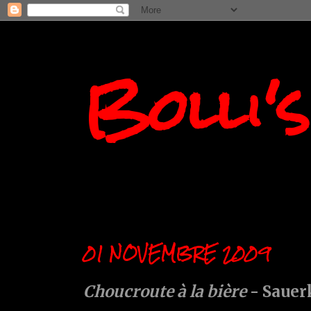
Bolli'
01 NOVEMBRE 2009
Choucroute à la bière
- Sauer