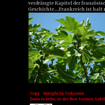
verdrängte Kapitel der französis
Geschichte.....Frankreich ist halt
Copy - (w)right by
Unknown
Dans la boîte, in der Box:
Lecture
,
Lekt