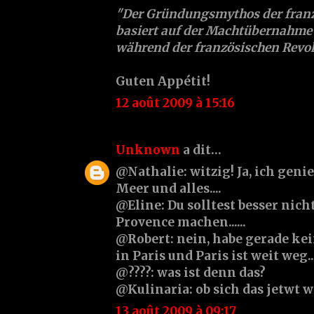
"Der Gründungsmythos der franz
basiert auf der Machtübernahme
während der französischen Revol
Guten Appétit!
12 août 2009 à 15:16
Unknown
a dit…
@Nathalie: witzig! Ja, ich geni
Meer und alles....
@Eline: Du solltest besser nich
Provence machen......
@Robert: nein, habe gerade kei
in Paris und Paris ist weit weg...
@????: was ist denn das?
@Kulinaria: ob sich das jetwt 
13 août 2009 à 09:17