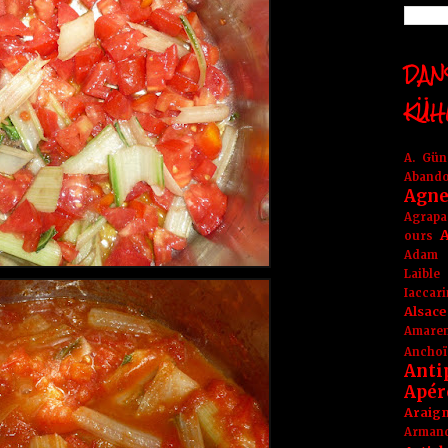
DANS
KÜH
A. Gü
Aband
Agne
Agrapa
A
ours
Adam
Laible
Iaccar
Alsace
Amare
Anchoï
Anti
Apér
Araig
Arma