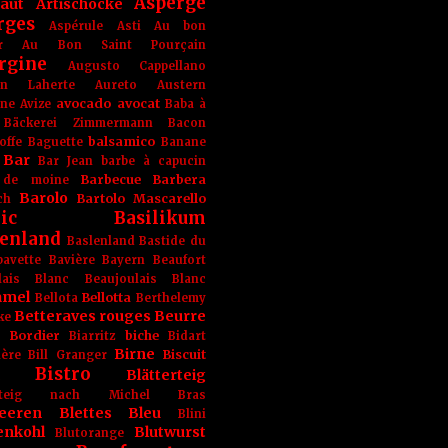
Asperge
haut
Artischocke
rges
Aspérule
Asti
Au bon
r
Au Bon Saint Pourçain
rgine
Augusto Cappellano
ien Laherte
Aureto
Austern
avocado
avocat
gne
Avize
Baba à
Bäckerei Zimmermann
Bacon
balsamico
offe
Baguette
Banane
Bar
Bar Jean
barbe à capucin
Barbecue
Barbera
 de moine
Barolo
Bartolo Mascarello
ch
ic
Basilikum
enland
Baslenland
Bastide du
bavette
Bavière
Bayern
Beaufort
lais Blanc
Beaujoulais Blanc
amel
Bellotta
Bellota
Berthelemy
Betteraves rouges
Beurre
ke
e Bordier
biche
Biarritz
Bidart
Birne
Biscuit
ière
Bill Granger
Bistro
Blätterteig
terteig nach Michel Bras
eeren
Blettes
Bleu
Blini
enkohl
Blutwurst
Blutorange