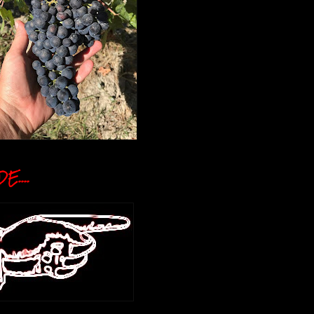
E....