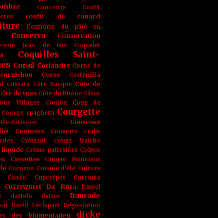
ombre
Concours
Confit
confit de canard
lotes
iture
Confrerie du pâté en
Conserva
Conservation
rverie Jean de Luz
Coquelet
Coquilles Saint-
s
ues
Corail
Coriandre
Corne de
cornichon
Corse
Cortemilia
Côte de
d
Costata
Côte Basque
Côte de veau
Côte du Rhône
Côtes
ône Villages
Coulon
Coup de
Courgette
Courge spaghetti
Couscous
tte-Patisson
Couteaux
llet
Couverts
crabe
rries
Crémant
crème fraîche
liquide
Crème patissière
Crêpes
on
Crevettes
Croque Monsieur
le
Cucuron
Cuisine d'été
Culture
Cuneo
Cupcrêpes
Curcuma
Currywurst
Da Rosa
Daniel
Daurade
t
datteln
dattes
sat
David Léclapart
Dégustation
dicke
der blumenladen
er