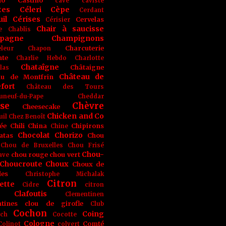
no
Castino
cave
caviste
tes
Céleri
Cèpe
Cerdant
il
Cérises
Cervelas
Cérisier
Chair à saucisse
e
Chablis
pagne
Champignons
Charcuterie
leur
Chapon
nte
Charlie Hebdo
Charlotte
Chataîgne
Châtaigne
las
Château de
au de Montfrin
fort
Château des Tours
uneuf-du-Pape
Cheddar
se
Chèvre
Cheesecake
Chicken and Co
uil
Chez Benoît
ée
Chili
China
Chipirons
Chine
Chocolat
Chorizo
atas
Chou
Chou de Bruxelles
Chou Frisé
Chou-
chou rouge
chou vert
ave
Choucroute
Choux
Choux de
les
Christophe Michalak
Citron
ette
Cidre
citron
Clafoutis
Clementinen
tines
clou de girofle
Club
Cochon
Coing
ich
Cocotte
Cologne
Comté
Colinot
colvert