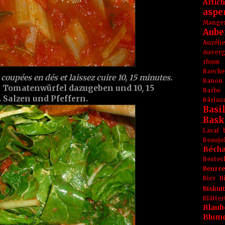
Artic
aspe
Mange
Aube
Aurél
Auver
rhum
Baecke
coupées en dés et laissez cuire 10, 15 minutes.
Banon
 Tomatenwürfel dazugeben und 10, 15
Barbe
 Salzen und Pfeffern.
Bärlau
Basil
Bask
Laval
Beaujo
Béch
Bestec
Beurr
Bier
B
Biskuit
Blät
Blaub
Blum