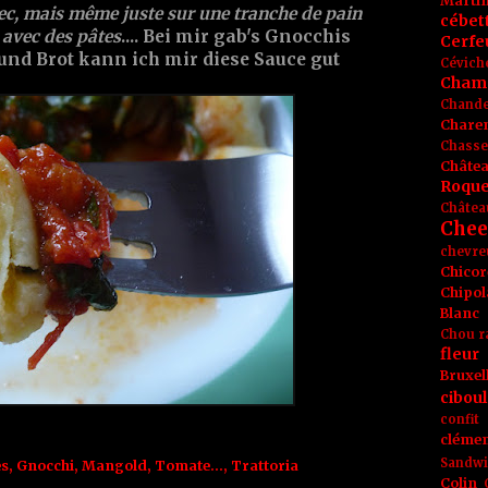
Marti
ec, mais même juste sur une tranche de pain
cébet
 avec des pâtes
.... Bei mir gab's Gnocchis
Cerfeu
 und Brot kann ich mir diese Sauce gut
Cévich
Cham
Chande
Chare
Chasse
Châte
Roque
Châtea
Chee
chevre
Chicor
Chipol
Blanc
Chou r
fleur
Bruxel
ciboul
confit
clémen
Sandw
es
,
Gnocchi
,
Mangold
,
Tomate...
,
Trattoria
Colin