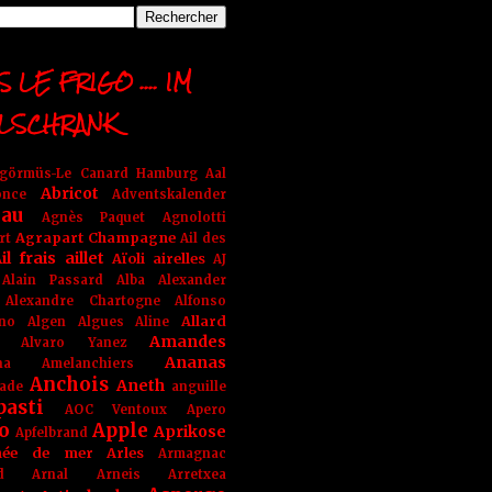
 LE FRIGO .... IM
LSCHRANK
ngörmüs-Le Canard Hamburg
Aal
Abricot
once
Adventskalender
au
Agnès Paquet
Agnolotti
Agrapart Champagne
rt
Ail des
il frais
aillet
Aïoli
airelles
AJ
Alain Passard
Alba
Alexander
Alexandre Chartogne
Alfonso
Allard
ino
Algen
Algues
Aline
Amandes
Alvaro Yanez
Ananas
na
Amelanchiers
Anchois
Aneth
ade
anguille
pasti
AOC Ventoux
Apero
o
Apple
Aprikose
Apfelbrand
née de mer
Arles
Armagnac
nd Arnal
Arneis
Arretxea