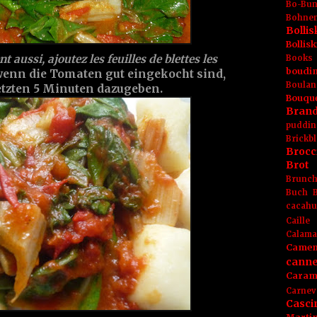
Bo-Bu
Bohnen
Boll
Bolli
 aussi, ajoutez les feuilles de blettes les
Books
boudin
wenn die Tomaten gut eingekocht sind,
Boulan
etzten 5 Minuten dazugeben.
Bouqu
Brand
puddin
Brickbl
Brocc
Brot
Brunc
Buch
cacahu
Caille
Calama
Camem
canne
Caram
Carnev
Casci