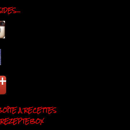
DES....
BOÎTE A RECETTES
 REZEPTEBOX