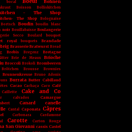
Boeuf
Bohnen
n
bocal
kraut
Boisson
Bolliskitchen
iskitchen - The Shop
skitchen- The Shop
Bolognaise
Boudin
Bortsch
boudin blanc
 noir
Boulangerie
Bouillabaisse
gerie Secco
Boulard
bouquet
et royal
Brandade
bouquets
teig
Brasserie
Bratwurst
Bread
Brebis
Bretagne
g
Bregenz
Brioche
ätter
Brie de Meaux
iu
Broccoli
Brombeeren
Brokoli
Brötchen
Brousse
Brownies
Brunnenkresse
h
Bruno Adonis
Burrata
Butter
Cabillaud
Buns
Cacao
Café
ètes
Cachaça
Caco
Cake and Co
Caillette
Camargue
r
calvados
Canard
canelle
bert
Câpres
lle
Caponata
Cantal
el
Carbonara
Cardamone
Carotte
al
Carton Rouge
na San Giovanni
cassis
Castel