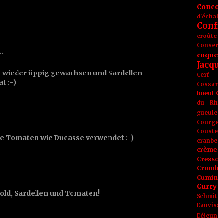
Conc
d'écha
Conf
croûte
Conse
t…
coque
Jacq
n wieder üppig gewachsen und Sardellen
Cerf
t :-)
Cossar
boeuf
du Rh
gueule
Courge
Couste
che Tomaten wie Ducasse verwendet :-)
cranbe
crème 
Cress
Crumb
Cumin
Curry
ld, Sardellen und Tomaten!
Schmit
Dauvis
Déjeun