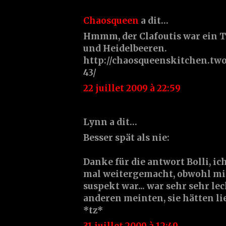
Chaosqueen
a dit…
Hmmm, der Clafoutis war ein 
und Heidelbeeren.
http://chaosqueenskitchen.two
43/
22 juillet 2009 à 22:59
Lynn a dit…
Besser spät als nie:
Danke für die antwort Bolli, i
mal weitergemacht, obwohl mir
suspekt war... war sehr sehr le
anderen meinten, sie hätten li
*tz*
31 juillet 2009 à 12:49