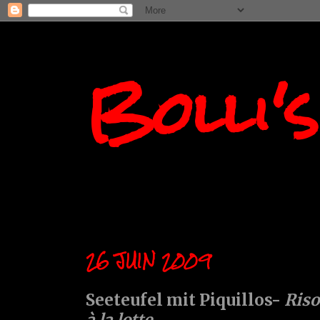
Bolli'
26 JUIN 2009
Seeteufel mit Piquillos-
Riso
à la lotte