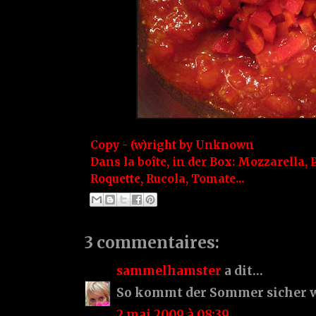
Copy - (w)right by
Unknown
Dans la boîte, in der Box:
Mozzarella
,
Roquette
,
Rucola
,
Tomate...
3 commentaires:
sammelhamster
a dit…
So kommt der Sommer sicher w
2 mai 2009 à 08:39