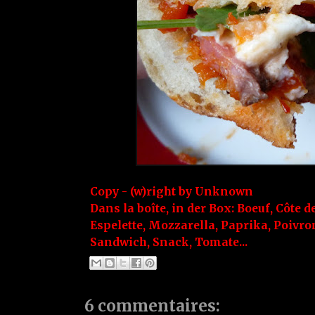
Copy - (w)right by
Unknown
Dans la boîte, in der Box:
Boeuf
,
Côte d
Espelette
,
Mozzarella
,
Paprika
,
Poivro
Sandwich
,
Snack
,
Tomate...
6 commentaires: