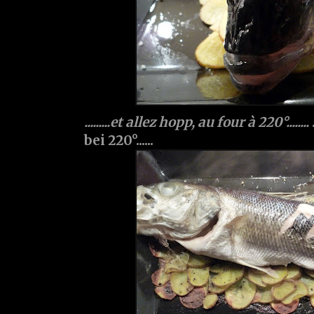
.........et allez hopp, au four à 220°........
bei 220°......