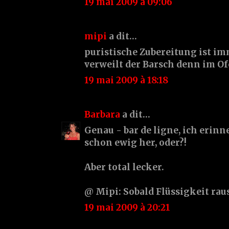
19 mai 2009 à 09:06
mipi
a dit…
puristische Zubereitung ist im
verweilt der Barsch denn im O
19 mai 2009 à 18:18
Barbara
a dit…
Genau - bar de ligne, ich erinn
schon ewig her, oder?!
Aber total lecker.
@ Mipi: Sobald Flüssigkeit rausl
19 mai 2009 à 20:21