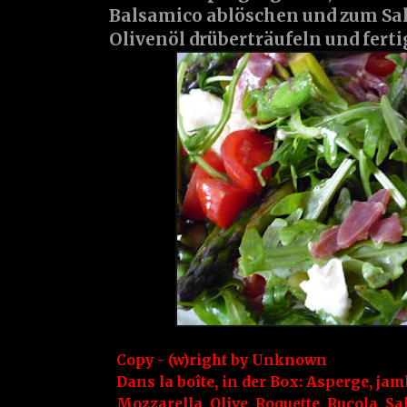
Balsamico ablöschen und zum Sal
Olivenöl drüberträufeln und ferti
Copy - (w)right by
Unknown
Dans la boîte, in der Box:
Asperge
,
jam
Mozzarella
,
Olive
,
Roquette
,
Rucola
,
Sa