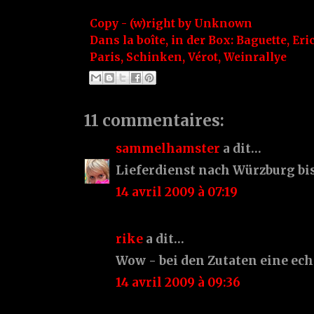
Copy - (w)right by
Unknown
Dans la boîte, in der Box:
Baguette
,
Eri
Paris
,
Schinken
,
Vérot
,
Weinrallye
11 commentaires:
sammelhamster
a dit…
Lieferdienst nach Würzburg bis
14 avril 2009 à 07:19
rike
a dit…
Wow - bei den Zutaten eine ech
14 avril 2009 à 09:36