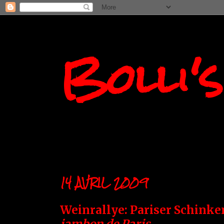
Bolli'
14 AVRIL 2009
Weinrallye: Pariser Schinke
jambon de Paris