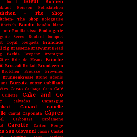
Boeuf
Bohnen
n
bocal
kraut
Boisson
Bolliskitchen
iskitchen - The Shop
skitchen- The Shop
Bolognaise
Boudin
Bortsch
boudin blanc
 noir
Boulangerie
Bouillabaisse
gerie Secco
Boulard
bouquet
et royal
Brandade
bouquets
teig
Brasserie
Bratwurst
Bread
Brebis
Bretagne
g
Bregenz
Brioche
ätter
Brie de Meaux
iu
Broccoli
Brombeeren
Brokoli
Brötchen
Brousse
Brownies
Brunnenkresse
h
Bruno Adonis
Burrata
Butter
Cabillaud
Buns
Cacao
Café
ètes
Cachaça
Caco
Cake and Co
Caillette
Camargue
r
calvados
Canard
canelle
bert
Câpres
lle
Caponata
Cantal
el
Carbonara
Cardamone
Carotte
al
Carton Rouge
na San Giovanni
cassis
Castel