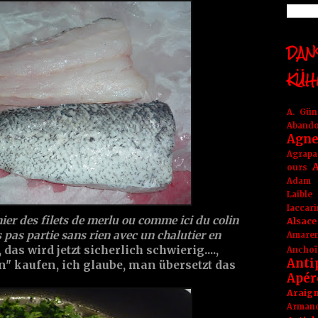
DANS
KÜH
A. Gü
Aband
Agne
Agrapa
A
ours
Adam
Laible
Iaccar
er des filets de merlu ou comme ici du colin
Alsace
s pas partie sans rien avec un chalutier en
Amare
as wird jetzt sicherlich schwierig....,
Anchoï
Anti
n" kaufen, ich glaube, man übersetzt das
Apér
Araig
Arma