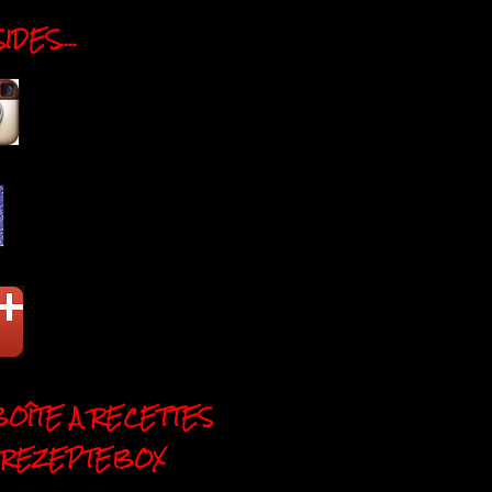
DES....
BOÎTE A RECETTES
 REZEPTEBOX