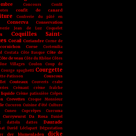
ombre
Concours
Confit
confit de canard
lotes
iture
Confrerie du pâté en
Conserva
Conservation
rverie Jean de Luz
Coquelet
Coquilles Saint-
s
ues
Corail
Coriandre
Corne de
cornichon
Corse
Cortemilia
Côte de
d
Costata
Côte Basque
Côte de veau
Côte du Rhône
Côtes
ône Villages
Coulon
Coup de
Courgette
Courge spaghetti
Couscous
tte-Patisson
Couteaux
llet
Couverts
crabe
rries
Crémant
crème fraîche
liquide
Crème patissière
Crêpes
on
Crevettes
Croque Monsieur
le
Cucuron
Cuisine d'été
Culture
Cuneo
Cupcrêpes
Curcuma
Currywurst
Da Rosa
Daniel
Daurade
t
datteln
dattes
sat
David Léclapart
Dégustation
dicke
der blumenladen
er