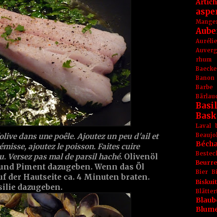
Artic
aspe
Mange
Aube
Aurél
Auver
rhum
Baecke
Banon
Barbe
Bärlau
Basil
Bask
Laval
Beaujo
'olive dans une poêle. Ajoutez un peu d'ail et
Béch
émisse, ajoutez le poisson. Faites cuire
Bestec
u. Versez pas mal de parsil haché
. Olivenöl
Beurr
 und Piment dazugeben. Wenn das Öl
Bier
B
auf der Hautseite ca. 4 Minuten braten.
Biskuit
silie dazugeben.
Blät
Blaub
Blum