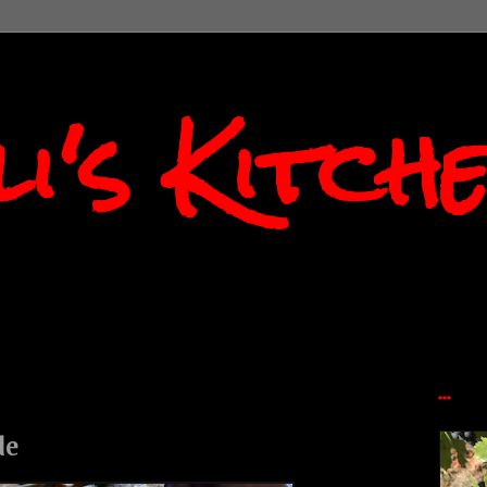
i's Kitch
...
de