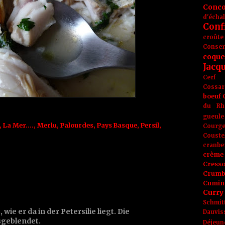
Conc
d'écha
Conf
croûte
Conse
coque
Jacq
Cerf
Cossar
boeuf
du Rh
gueule
,
La Mer....
,
Merlu
,
Palourdes
,
Pays Basque
,
Persil
,
Courge
Couste
cranbe
crème 
Cress
Crumb
Cumin
Curry
Schmit
 wie er da in der Petersilie liegt. Die
Dauvis
sgeblendet.
Déjeun