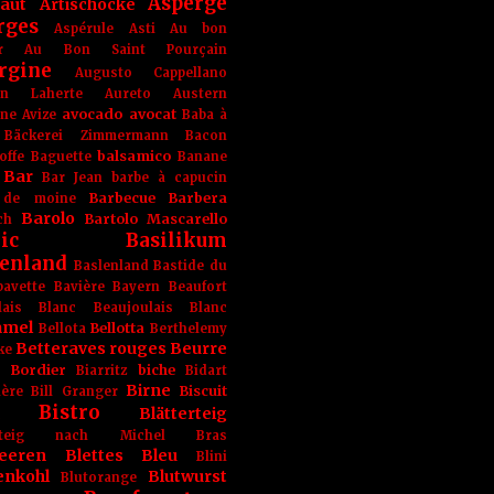
Asperge
haut
Artischocke
rges
Aspérule
Asti
Au bon
r
Au Bon Saint Pourçain
rgine
Augusto Cappellano
ien Laherte
Aureto
Austern
avocado
avocat
gne
Avize
Baba à
Bäckerei Zimmermann
Bacon
balsamico
offe
Baguette
Banane
Bar
Bar Jean
barbe à capucin
Barbecue
Barbera
 de moine
Barolo
Bartolo Mascarello
ch
ic
Basilikum
enland
Baslenland
Bastide du
bavette
Bavière
Bayern
Beaufort
lais Blanc
Beaujoulais Blanc
amel
Bellotta
Bellota
Berthelemy
Betteraves rouges
Beurre
ke
e Bordier
biche
Biarritz
Bidart
Birne
Biscuit
ière
Bill Granger
Bistro
Blätterteig
terteig nach Michel Bras
eeren
Blettes
Bleu
Blini
enkohl
Blutwurst
Blutorange