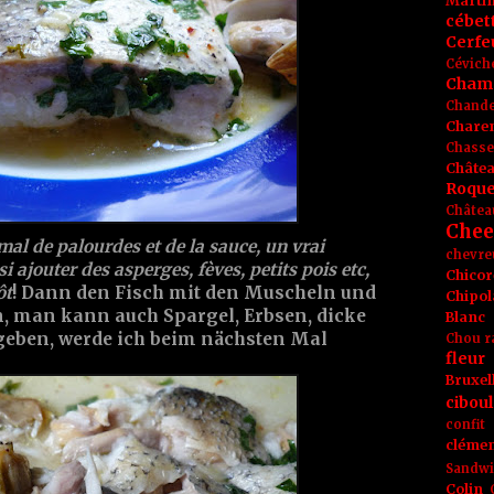
Marti
cébet
Cerfeu
Cévich
Cham
Chande
Chare
Chasse
Châte
Roque
Châtea
Chee
mal de palourdes et de la sauce, un vrai
chevre
si ajouter des asperges, fèves, petits pois etc,
Chicor
ôt
! Dann den Fisch mit den Muscheln und
Chipol
n, man kann auch Spargel, Erbsen, dicke
Blanc
 geben, werde ich beim nächsten Mal
Chou r
fleur
Bruxel
ciboul
confit
clémen
Sandw
Colin