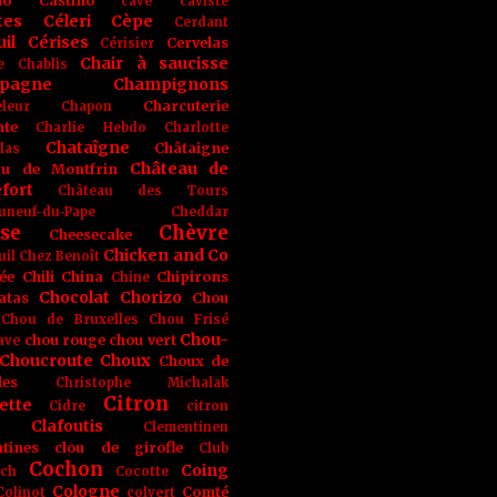
no
Castino
cave
caviste
tes
Céleri
Cèpe
Cerdant
il
Cérises
Cervelas
Cérisier
Chair à saucisse
e
Chablis
pagne
Champignons
Charcuterie
leur
Chapon
nte
Charlie Hebdo
Charlotte
Chataîgne
Châtaigne
las
Château de
au de Montfrin
fort
Château des Tours
uneuf-du-Pape
Cheddar
se
Chèvre
Cheesecake
Chicken and Co
uil
Chez Benoît
ée
Chili
China
Chipirons
Chine
Chocolat
Chorizo
atas
Chou
Chou de Bruxelles
Chou Frisé
Chou-
chou rouge
chou vert
ave
Choucroute
Choux
Choux de
les
Christophe Michalak
Citron
ette
Cidre
citron
Clafoutis
Clementinen
tines
clou de girofle
Club
Cochon
Coing
ich
Cocotte
Cologne
Comté
Colinot
colvert