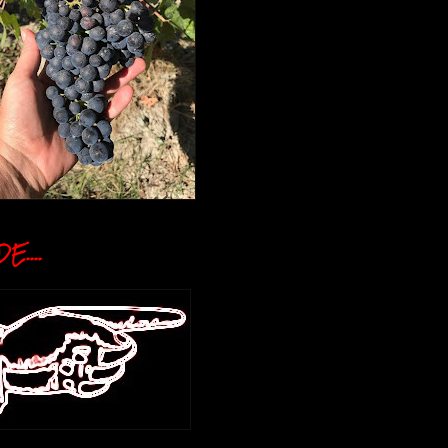
E....