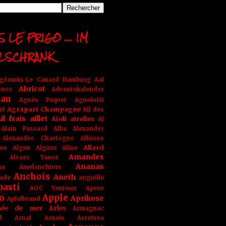
 LE FRIGO .... IM
LSCHRANK
ngörmüs-Le Canard Hamburg
Aal
Abricot
once
Adventskalender
au
Agnès Paquet
Agnolotti
Agrapart Champagne
rt
Ail des
il frais
aillet
Aïoli
airelles
AJ
Alain Passard
Alba
Alexander
Alexandre Chartogne
Alfonso
Allard
ino
Algen
Algues
Aline
Amandes
Alvaro Yanez
Ananas
na
Amelanchiers
Anchois
Aneth
ade
anguille
pasti
AOC Ventoux
Apero
o
Apple
Aprikose
Apfelbrand
née de mer
Arles
Armagnac
nd Arnal
Arneis
Arretxea