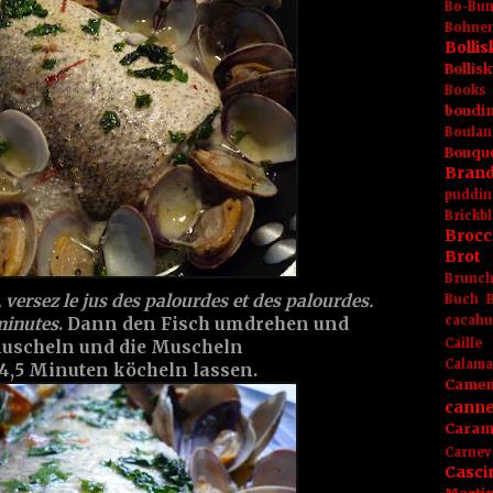
Bo-Bu
Bohnen
Boll
Bolli
Books
boudin
Boulan
Bouqu
Brand
puddin
Brickbl
Brocc
Brot
Brunc
, versez le jus des palourdes et des palourdes.
Buch
cacahu
minutes
. Dann den Fisch umdrehen und
Caille
uscheln und die Muscheln
Calama
4,5 Minuten köcheln lassen.
Camem
canne
Caram
Carnev
Casci