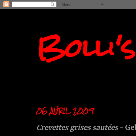
Bolli'
06 AVRIL 2009
Crevettes grises sautées
- Ge