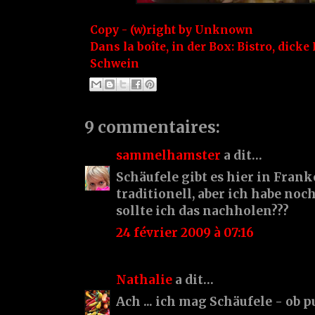
Copy - (w)right by
Unknown
Dans la boîte, in der Box:
Bistro
,
dicke
Schwein
9 commentaires:
sammelhamster
a dit…
Schäufele gibt es hier in Frank
traditionell, aber ich habe noc
sollte ich das nachholen???
24 février 2009 à 07:16
Nathalie
a dit…
Ach ... ich mag Schäufele - ob p