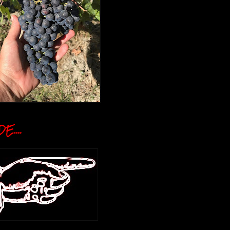
E....