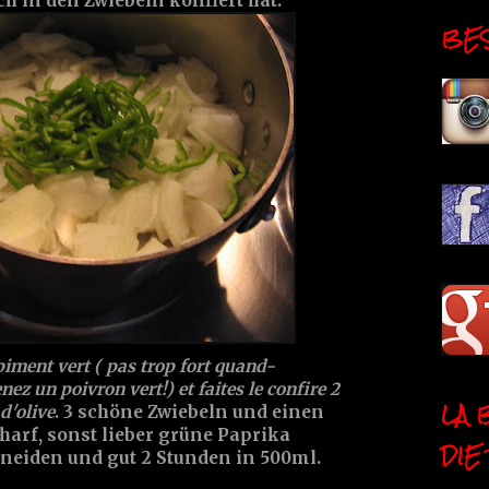
h in den Zwiebeln konfiert hat.
BESI
piment vert ( pas trop fort quand-
nez un poivron vert!) et faites le confire 2
LA 
d'olive
. 3 schöne Zwiebeln und einen
charf, sonst lieber grüne Paprika
DIE
hneiden und gut 2 Stunden in 500ml.