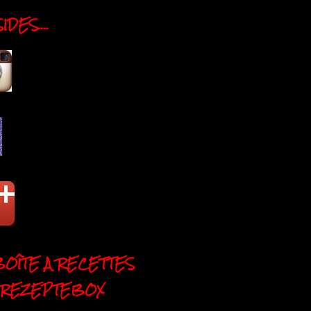
DES....
BOÎTE A RECETTES
 REZEPTEBOX