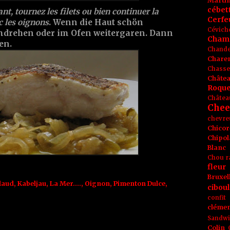
Marti
cébet
nt, tournez les filets ou bien continuer la
Cerfeu
c les oignons
. Wenn die Haut schön
Cévich
 umdrehen oder im Ofen weitergaren. Dann
Cham
en.
Chande
Chare
Chasse
Châte
Roque
Châtea
Chee
chevre
Chicor
Chipol
Blanc
Chou r
fleur
Bruxel
laud
,
Kabeljau
,
La Mer....
,
Oignon
,
Pimenton Dulce
,
ciboul
confit
clémen
Sandw
Colin