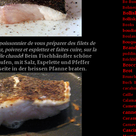
Bo-Bu
Bohnen
Boll
Bolli
Books
boudin
Boulan
Bouqu
poissonnier de vous préparer des filets de
Brand
, poivrez et esplettez et faites cuire, sur la
puddin
êle chaude
! Beim Fischhändler schöne
Brickbl
ufen, mit Salz, Espelette und Pfeffer
Brocc
eite in der heissen Pfanne braten.
Brot
Brunc
Buch
cacahu
Caille
Calama
Camem
canne
Caram
Carnev
Casci