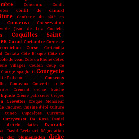
ombre
Concours
Confit
confit de canard
lotes
iture
Confrerie du pâté en
Conserva
Conservation
rverie Jean de Luz
Coquelet
Coquilles Saint-
s
ues
Corail
Coriandre
Corne de
cornichon
Corse
Cortemilia
Côte de
d
Costata
Côte Basque
Côte de veau
Côte du Rhône
Côtes
ône Villages
Coulon
Coup de
Courgette
Courge spaghetti
Couscous
tte-Patisson
Couteaux
llet
Couverts
crabe
rries
Crémant
crème fraîche
liquide
Crème patissière
Crêpes
on
Crevettes
Croque Monsieur
le
Cucuron
Cuisine d'été
Culture
Cuneo
Cupcrêpes
Curcuma
Currywurst
Da Rosa
Daniel
Daurade
t
datteln
dattes
sat
David Léclapart
Dégustation
dicke
der blumenladen
er