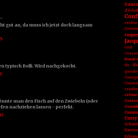
Conc
d'écha
Conf
t…
croûte
ht gut an, da muss ich jetzt doch langsam
Conse
coque
25
Jacq
Cerf
Cossar
boeuf
du Rh
n typisch Bolli. Wird nachgekocht.
gueule
5
Courge
Couste
cranbe
crème 
önnte man den Fisch auf den Zwiebeln (oder
Cress
fen nachziehen lassen - perfekt.
Crumb
Cumin
03
Curry
Schmit
Dauvis
Déjeun