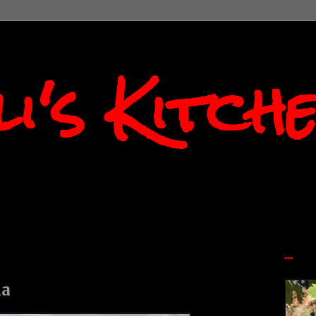
i's Kitch
...
la