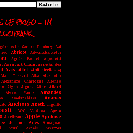
 LE FRIGO .... IM
LSCHRANK
ngörmüs-Le Canard Hamburg
Aal
Abricot
once
Adventskalender
au
Agnès Paquet
Agnolotti
Agrapart Champagne
rt
Ail des
il frais
aillet
Aïoli
airelles
AJ
Alain Passard
Alba
Alexander
Alexandre Chartogne
Alfonso
Allard
ino
Algen
Algues
Aline
Amandes
Alvaro Yanez
Ananas
na
Amelanchiers
Anchois
Aneth
ade
anguille
pasti
AOC Ventoux
Apero
o
Apple
Aprikose
Apfelbrand
née de mer
Arles
Armagnac
nd Arnal
Arneis
Arretxea