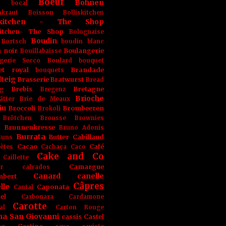
Boeuf
Bohnen
n
bocal
kraut
Boisson
Bolliskitchen
iskitchen - The Shop
skitchen- The Shop
Bolognaise
Boudin
Bortsch
boudin blanc
 noir
Boulangerie
Bouillabaisse
gerie Secco
Boulard
bouquet
et royal
Brandade
bouquets
teig
Brasserie
Bratwurst
Bread
Brebis
Bretagne
g
Bregenz
Brioche
ätter
Brie de Meaux
iu
Broccoli
Brombeeren
Brokoli
Brötchen
Brousse
Brownies
Brunnenkresse
h
Bruno Adonis
Burrata
Butter
Cabillaud
Buns
Cacao
Café
ètes
Cachaça
Caco
Cake and Co
Caillette
Camargue
r
calvados
Canard
canelle
bert
Câpres
lle
Caponata
Cantal
el
Carbonara
Cardamone
Carotte
al
Carton Rouge
na San Giovanni
cassis
Castel