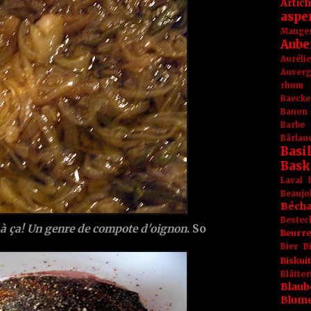
Artic
aspe
Mange
Aube
Aurél
Auver
rhum
Baecke
Banon
Barbe
Bärlau
Basil
Bask
Laval
Beaujo
Béch
Bestec
r à ça! Un genre de compote d'oignon
. So
Beurr
Bier
B
Biskuit
Blät
Blaub
Blum