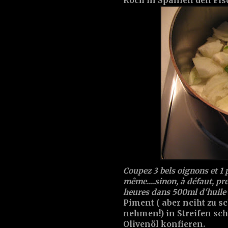
Koch in Spanien den Fisc
Coupez 3 bels oignons et 1 
même....sinon, à défaut, pre
heures dans 500ml d'huile 
Piment ( aber nciht zu s
nehmen!) in Streifen sc
Olivenöl konfieren.