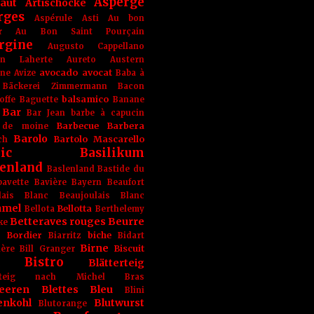
Asperge
haut
Artischocke
rges
Aspérule
Asti
Au bon
r
Au Bon Saint Pourçain
rgine
Augusto Cappellano
ien Laherte
Aureto
Austern
avocado
avocat
gne
Avize
Baba à
Bäckerei Zimmermann
Bacon
balsamico
offe
Baguette
Banane
Bar
Bar Jean
barbe à capucin
Barbecue
Barbera
 de moine
Barolo
Bartolo Mascarello
ch
ic
Basilikum
enland
Baslenland
Bastide du
bavette
Bavière
Bayern
Beaufort
lais Blanc
Beaujoulais Blanc
amel
Bellotta
Bellota
Berthelemy
Betteraves rouges
Beurre
ke
e Bordier
biche
Biarritz
Bidart
Birne
Biscuit
ière
Bill Granger
Bistro
Blätterteig
terteig nach Michel Bras
eeren
Blettes
Bleu
Blini
enkohl
Blutwurst
Blutorange