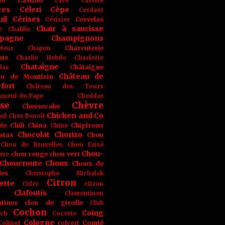
no
Castino
cave
caviste
tes
Céleri
Cèpe
Cerdant
il
Cérises
Cervelas
Cérisier
Chair à saucisse
e
Chablis
pagne
Champignons
Charcuterie
leur
Chapon
nte
Charlie Hebdo
Charlotte
Chataîgne
Châtaigne
las
Château de
au de Montfrin
fort
Château des Tours
uneuf-du-Pape
Cheddar
se
Chèvre
Cheesecake
Chicken and Co
uil
Chez Benoît
ée
Chili
China
Chipirons
Chine
Chocolat
Chorizo
atas
Chou
Chou de Bruxelles
Chou Frisé
Chou-
chou rouge
chou vert
ave
Choucroute
Choux
Choux de
les
Christophe Michalak
Citron
ette
Cidre
citron
Clafoutis
Clementinen
tines
clou de girofle
Club
Cochon
Coing
ich
Cocotte
Cologne
Comté
Colinot
colvert