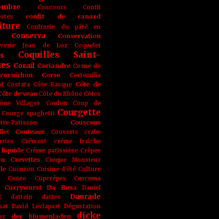
ombre
Concours
Confit
confit de canard
lotes
iture
Confrerie du pâté en
Conserva
Conservation
rverie Jean de Luz
Coquelet
Coquilles Saint-
s
ues
Corail
Coriandre
Corne de
cornichon
Corse
Cortemilia
Côte de
d
Costata
Côte Basque
Côte de veau
Côte du Rhône
Côtes
ône Villages
Coulon
Coup de
Courgette
Courge spaghetti
Couscous
tte-Patisson
Couteaux
llet
Couverts
crabe
rries
Crémant
crème fraîche
liquide
Crème patissière
Crêpes
on
Crevettes
Croque Monsieur
le
Cucuron
Cuisine d'été
Culture
Cuneo
Cupcrêpes
Curcuma
Currywurst
Da Rosa
Daniel
Daurade
t
datteln
dattes
sat
David Léclapart
Dégustation
dicke
der blumenladen
er