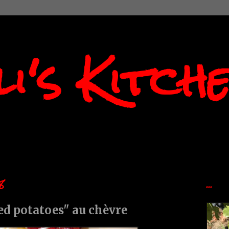
i's Kitch
8
...
d potatoes" au chèvre