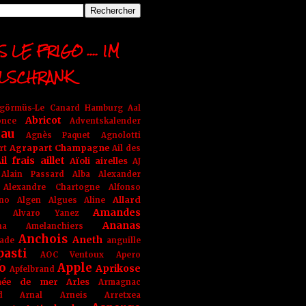
 LE FRIGO .... IM
LSCHRANK
ngörmüs-Le Canard Hamburg
Aal
Abricot
once
Adventskalender
au
Agnès Paquet
Agnolotti
Agrapart Champagne
rt
Ail des
il frais
aillet
Aïoli
airelles
AJ
Alain Passard
Alba
Alexander
Alexandre Chartogne
Alfonso
Allard
ino
Algen
Algues
Aline
Amandes
Alvaro Yanez
Ananas
na
Amelanchiers
Anchois
Aneth
ade
anguille
pasti
AOC Ventoux
Apero
o
Apple
Aprikose
Apfelbrand
née de mer
Arles
Armagnac
nd Arnal
Arneis
Arretxea