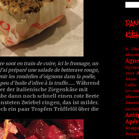
DANS
KÜH
A. Gü
Aband
Agne
 sont en train de cuire, ici le fromage, un
Agrapa
 J'ai préparé une salade de betterave rouge,
A
ours
venir les rondelles d'oignons dans la poêle,
Adam
eu d'huile d'olive à la truffe......
Während
Laible
ier der italienische Ziegenkäse mit
Iaccar
habe dann noch schnell einen rote Beete
Alsace
ünsteten Zwiebel ringen, das ist milder.
Amare
h ein paar Tropfen Trüffelöl über die
Anchoï
Anti
Apér
Araig
Arma