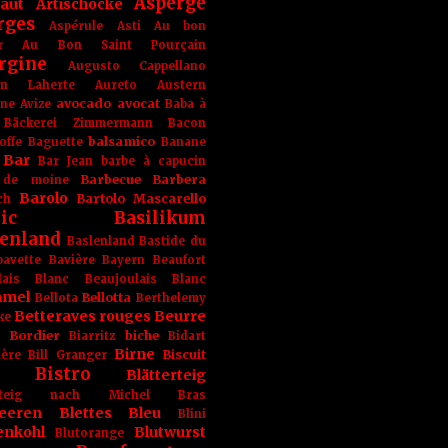
Asperge
haut
Artischocke
rges
Aspérule
Asti
Au bon
r
Au Bon Saint Pourçain
rgine
Augusto Cappellano
ien Laherte
Aureto
Austern
avocado
avocat
gne
Avize
Baba à
Bäckerei Zimmermann
Bacon
balsamico
offe
Baguette
Banane
Bar
Bar Jean
barbe à capucin
Barbecue
Barbera
 de moine
Barolo
Bartolo Mascarello
ch
ic
Basilikum
enland
Baslenland
Bastide du
bavette
Bavière
Bayern
Beaufort
lais Blanc
Beaujoulais Blanc
amel
Bellotta
Bellota
Berthelemy
Betteraves rouges
Beurre
ke
e Bordier
biche
Biarritz
Bidart
Birne
Biscuit
ière
Bill Granger
Bistro
Blätterteig
terteig nach Michel Bras
eeren
Blettes
Bleu
Blini
enkohl
Blutwurst
Blutorange