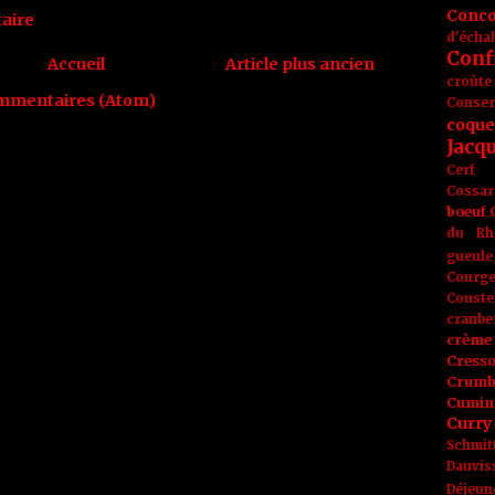
Conc
aire
d'écha
Conf
Accueil
Article plus ancien
croûte
ommentaires (Atom)
Conse
coque
Jacq
Cerf
Cossar
boeuf
du Rh
gueule
Courge
Couste
cranbe
crème 
Cress
Crumb
Cumin
Curry
Schmit
Dauvis
Déjeun