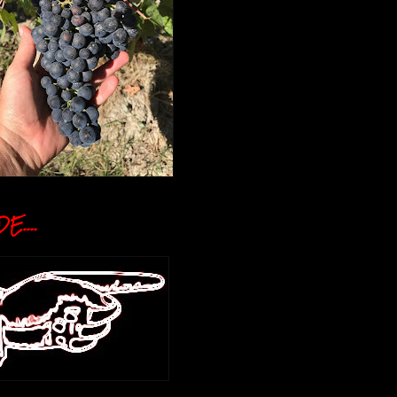
E....