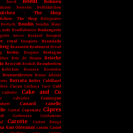
Boeuf
Bohnen
n
bocal
kraut
Boisson
Bolliskitchen
iskitchen - The Shop
skitchen- The Shop
Bolognaise
Boudin
Bortsch
boudin blanc
 noir
Boulangerie
Bouillabaisse
gerie Secco
Boulard
bouquet
et royal
Brandade
bouquets
teig
Brasserie
Bratwurst
Bread
Brebis
Bretagne
g
Bregenz
Brioche
ätter
Brie de Meaux
iu
Broccoli
Brombeeren
Brokoli
Brötchen
Brousse
Brownies
Brunnenkresse
h
Bruno Adonis
Burrata
Butter
Cabillaud
Buns
Cacao
Café
ètes
Cachaça
Caco
Cake and Co
Caillette
Camargue
r
calvados
Canard
canelle
bert
Câpres
lle
Caponata
Cantal
el
Carbonara
Cardamone
Carotte
al
Carton Rouge
na San Giovanni
cassis
Castel