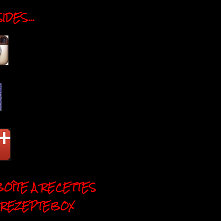
DES....
BOÎTE A RECETTES
 REZEPTEBOX