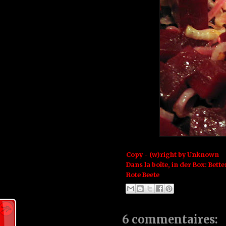
Copy - (w)right by
Unknown
Dans la boîte, in der Box:
Bette
Rote Beete
6 commentaires: