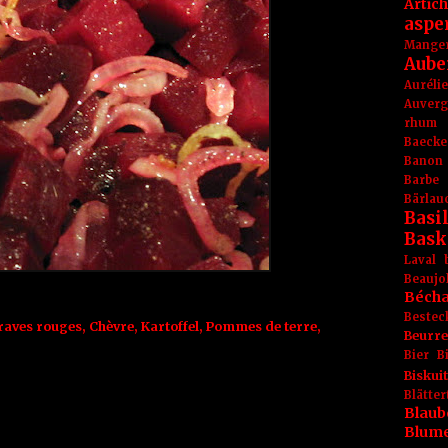
Artic
aspe
Mange
Aube
Aurél
Auver
rhum
Baecke
Banon
Barbe
Bärlau
Basil
Bask
Laval
Beaujo
Béch
Bestec
raves rouges
,
Chèvre
,
Kartoffel
,
Pommes de terre
,
Beurr
Bier
B
Biskuit
Blät
Blaub
Blum