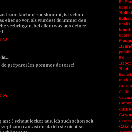
Bo-Bu
Bohnen
Boll
e Lust zum kochen' rauskommt, ist schon
Bolli
as eher so vor, als würdest du immer den
Books
he verbringen, bei allem was aus deiner
boudin
-)
Boulan
0:43
Bouqu
Brand
puddin
 dit…
Brickbl
Brocc
 de préparer les pommes de terre!
Brot
Brunc
Buch
cacahu
Caille
0:59
Calama
Camem
canne
Caram
 an ;-) schaut lecker aus. ich such schon seit
Carnev
Casci
ezept zum rantasten, da ich sie nicht so