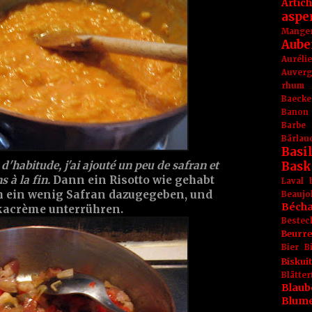
Artic
aspe
Mange
Aube
Aurél
Auver
rhum
Baecke
Banon
Barbe
Bärlau
Basil
Bask
'habitude, j'ai ajouté un peu de safran et
 à la fin.
Dann ein Risotto wie gehabt
Laval
ch ein wenig Safran dazugegeben, und
Beaujo
Béch
kacrème unterrühren.
Bestec
Beurr
Bier
B
Biskuit
Blät
Blaub
Blum