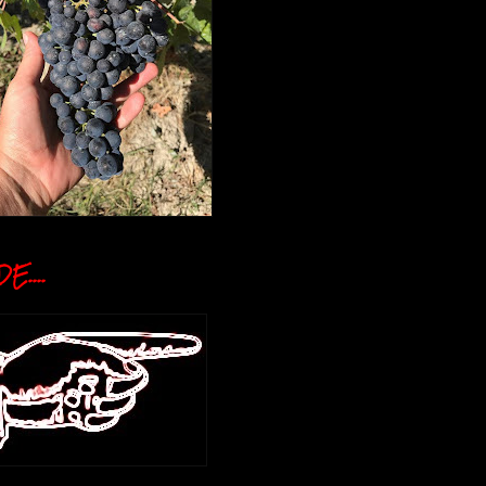
E....