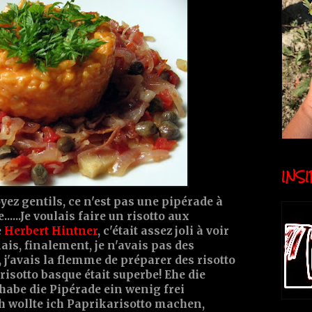
INSID
oyez gentils, ce n'est pas une pipérade à
....Je voulais faire un risotto aux
e
Herbert Hintner
, c'était assez joli à voir
Mais, finalement, je n'avais pas des
, j'avais la flemme de préparer des risotto
isotto basque était superbe! Ehe die
habe die Pipérade ein wenig frei
lich wollte ich Paprikarisotto machen,