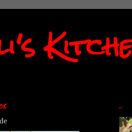
i's Kitch
08
...
ade