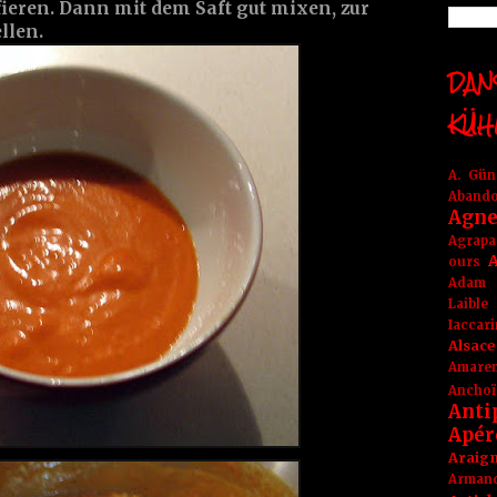
ieren. Dann mit dem Saft gut mixen, zur
llen.
DANS
KÜH
A. Gü
Aband
Agne
Agrapa
A
ours
Adam
Laible
Iaccar
Alsace
Amare
Anchoï
Anti
Apér
Araig
Arma