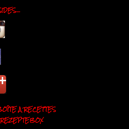
DES....
BOÎTE A RECETTES
 REZEPTEBOX