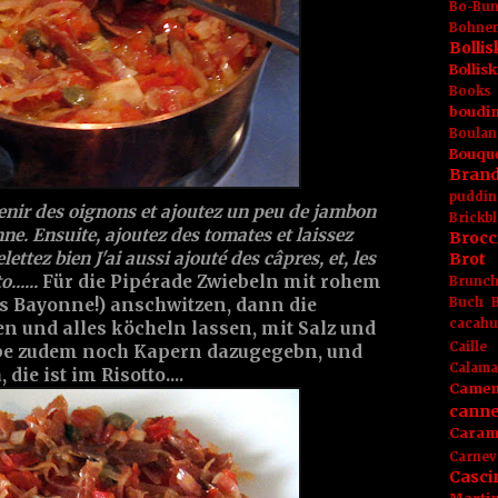
Bo-Bu
Bohnen
Boll
Bolli
Books
boudin
Boulan
Bouqu
Brand
puddin
venir des oignons et ajoutez un peu de jambon
Brickbl
ne. Ensuite, ajoutez des tomates et laissez
Brocc
ettez bien J'ai aussi ajouté des câpres, et, les
Brot
.....
Für die Pipérade Zwiebeln mit rohem
Brunc
Buch
s Bayonne!) anschwitzen, dann die
cacahu
 und alles köcheln lassen, mit Salz und
Caille
abe zudem noch Kapern dazugegebn, und
Calama
 die ist im Risotto....
Camem
canne
Caram
Carnev
Casci