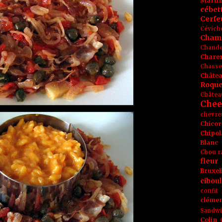
Marti
cébet
Cerfeu
Cévich
Cham
Chande
Chare
Chasse
Châte
Roque
Châtea
Chee
chevre
Chicor
Chipol
Blanc
Chou r
fleur
Bruxel
ciboul
confit
clémen
Sandw
Colin