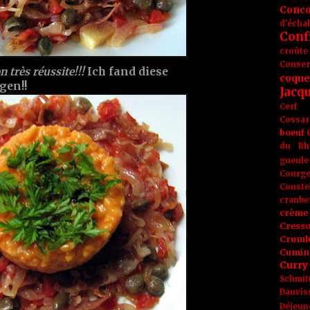
Conc
d'écha
Conf
croûte
Conse
n très réussite!!!
Ich fand diese
coque
gen!!
Jacq
Cerf
Cossar
boeuf
du Rh
gueule
Courge
Couste
cranbe
crème 
Cress
Crumb
Cumin
Curry
Schmit
Dauvis
Déjeun