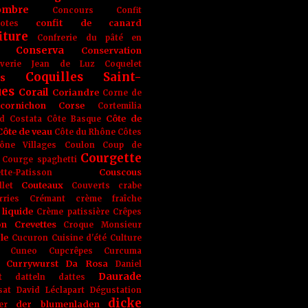
ombre
Concours
Confit
confit de canard
lotes
iture
Confrerie du pâté en
Conserva
Conservation
rverie Jean de Luz
Coquelet
Coquilles Saint-
s
ues
Corail
Coriandre
Corne de
cornichon
Corse
Cortemilia
Côte de
d
Costata
Côte Basque
Côte de veau
Côte du Rhône
Côtes
ône Villages
Coulon
Coup de
Courgette
Courge spaghetti
Couscous
tte-Patisson
Couteaux
llet
Couverts
crabe
rries
Crémant
crème fraîche
liquide
Crème patissière
Crêpes
on
Crevettes
Croque Monsieur
le
Cucuron
Cuisine d'été
Culture
Cuneo
Cupcrêpes
Curcuma
Currywurst
Da Rosa
Daniel
Daurade
t
datteln
dattes
sat
David Léclapart
Dégustation
dicke
der blumenladen
er