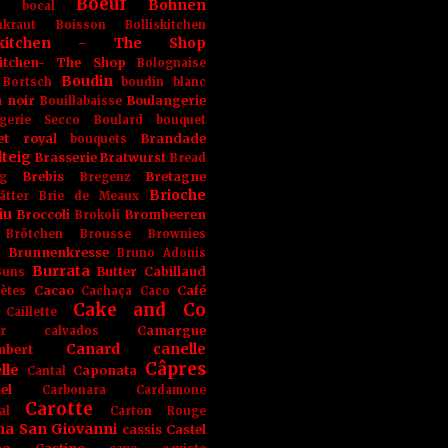
Boeuf
Bohnen
n
bocal
kraut
Boisson
Bolliskitchen
iskitchen - The Shop
skitchen- The Shop
Bolognaise
Boudin
Bortsch
boudin blanc
 noir
Boulangerie
Bouillabaisse
gerie Secco
Boulard
bouquet
et royal
Brandade
bouquets
teig
Brasserie
Bratwurst
Bread
Brebis
Bretagne
g
Bregenz
Brioche
ätter
Brie de Meaux
iu
Broccoli
Brombeeren
Brokoli
Brötchen
Brousse
Brownies
Brunnenkresse
h
Bruno Adonis
Burrata
Butter
Cabillaud
Buns
Cacao
Café
ètes
Cachaça
Caco
Cake and Co
Caillette
Camargue
r
calvados
Canard
canelle
bert
Câpres
lle
Caponata
Cantal
el
Carbonara
Cardamone
Carotte
al
Carton Rouge
na San Giovanni
cassis
Castel