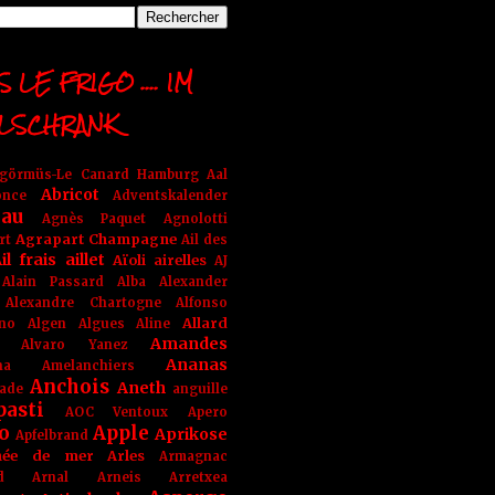
 LE FRIGO .... IM
LSCHRANK
ngörmüs-Le Canard Hamburg
Aal
Abricot
once
Adventskalender
au
Agnès Paquet
Agnolotti
Agrapart Champagne
rt
Ail des
il frais
aillet
Aïoli
airelles
AJ
Alain Passard
Alba
Alexander
Alexandre Chartogne
Alfonso
Allard
ino
Algen
Algues
Aline
Amandes
Alvaro Yanez
Ananas
na
Amelanchiers
Anchois
Aneth
ade
anguille
pasti
AOC Ventoux
Apero
o
Apple
Aprikose
Apfelbrand
née de mer
Arles
Armagnac
nd Arnal
Arneis
Arretxea