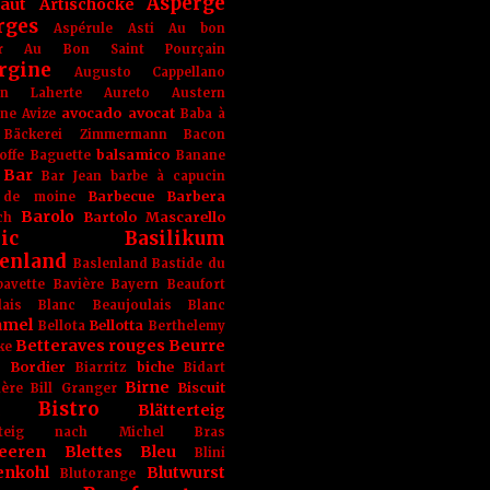
Asperge
haut
Artischocke
rges
Aspérule
Asti
Au bon
r
Au Bon Saint Pourçain
rgine
Augusto Cappellano
ien Laherte
Aureto
Austern
avocado
avocat
gne
Avize
Baba à
Bäckerei Zimmermann
Bacon
balsamico
offe
Baguette
Banane
Bar
Bar Jean
barbe à capucin
Barbecue
Barbera
 de moine
Barolo
Bartolo Mascarello
ch
ic
Basilikum
enland
Baslenland
Bastide du
bavette
Bavière
Bayern
Beaufort
lais Blanc
Beaujoulais Blanc
amel
Bellotta
Bellota
Berthelemy
Betteraves rouges
Beurre
ke
e Bordier
biche
Biarritz
Bidart
Birne
Biscuit
ière
Bill Granger
Bistro
Blätterteig
terteig nach Michel Bras
eeren
Blettes
Bleu
Blini
enkohl
Blutwurst
Blutorange