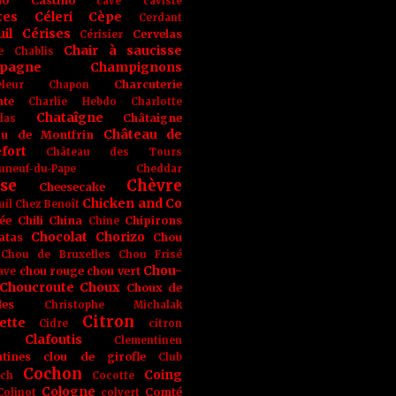
no
Castino
cave
caviste
tes
Céleri
Cèpe
Cerdant
il
Cérises
Cervelas
Cérisier
Chair à saucisse
e
Chablis
pagne
Champignons
Charcuterie
leur
Chapon
nte
Charlie Hebdo
Charlotte
Chataîgne
Châtaigne
las
Château de
au de Montfrin
fort
Château des Tours
uneuf-du-Pape
Cheddar
se
Chèvre
Cheesecake
Chicken and Co
uil
Chez Benoît
ée
Chili
China
Chipirons
Chine
Chocolat
Chorizo
atas
Chou
Chou de Bruxelles
Chou Frisé
Chou-
chou rouge
chou vert
ave
Choucroute
Choux
Choux de
les
Christophe Michalak
Citron
ette
Cidre
citron
Clafoutis
Clementinen
tines
clou de girofle
Club
Cochon
Coing
ich
Cocotte
Cologne
Comté
Colinot
colvert