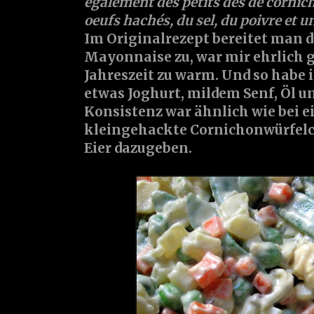
également des petits dés de cornich
oeufs hachés, du sel, du poivre et un
Im Originalrezept bereitet man d
Mayonnaise zu, war mir ehrlich g
Jahreszeit zu warm. Und so habe i
etwas Joghurt, mildem Senf, Öl u
Konsistenz war ähnlich wie bei 
kleingehackte Cornichonwürfelc
Eier dazugeben.