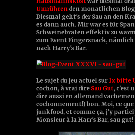
Hausmannskost
war diesmal dra
Umrühren
den monatlichen Blog
Diesmal geht's der Sau an den Krage
es dann auch. Mir war es für Spa
Schweinebraten effektiv zu warm 
zum Event Fingersnack, nämlich
nach Harry's Bar.
Le sujet du jeu actuel sur
1x bitt
cochon, à vrai dire
Sau Gut
, c'est
dire aussi en allemand vachemen
cochonnement!) bon. Moi, ce que j'
junkfood, et comme ça, j'y partic
Monsieur à la Harr's Bar, sau gut!