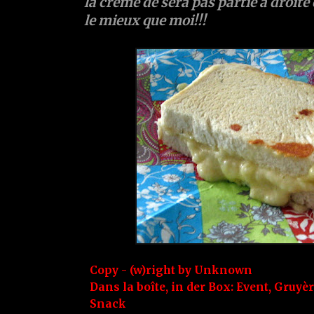
la crème de sera pas partie à droite 
le mieux que moi!!!
Copy - (w)right by
Unknown
Dans la boîte, in der Box:
Event
,
Gruyèr
Snack