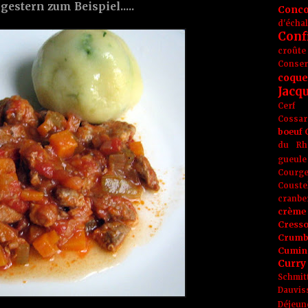
gestern zum Beispiel.....
Conc
d'écha
Conf
croûte
Conse
coque
Jacq
Cerf
Cossar
boeuf
du Rh
gueule
Courge
Couste
cranbe
crème 
Cress
Crumb
Cumin
Curry
Schmit
Dauvis
Déjeun