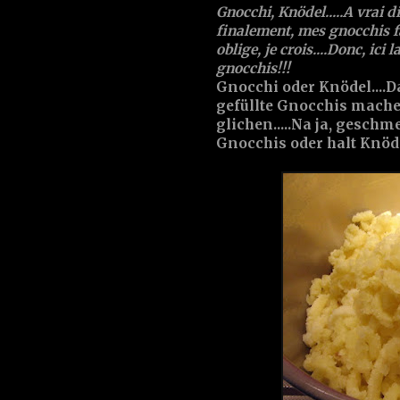
Gnocchi, Knödel.....A vrai d
finalement, mes gnocchis f
oblige, je crois....Donc, ici
gnocchis!!!
Gnocchi oder Knödel....Da
gefüllte Gnocchis mache
glichen.....Na ja, geschm
Gnocchis oder halt Knödel