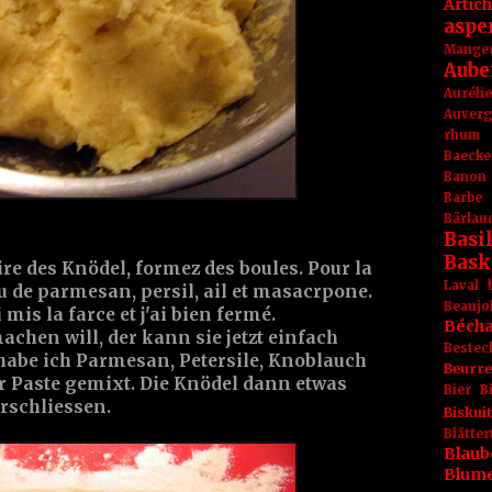
Artic
aspe
Mange
Aube
Aurél
Auver
rhum
Baecke
Banon
Barbe
Bärlau
Basil
Bask
aire des Knödel, formez des boules. Pour la
Laval
eu de parmesan, persil, ail et masacrpone.
Beaujo
ai mis la farce et j'ai bien fermé.
Béch
achen will, der kann sie jetzt einfach
Bestec
habe ich Parmesan, Petersile, Knoblauch
Beurr
 Paste gemixt. Die Knödel dann etwas
Bier
B
erschliessen.
Biskuit
Blät
Blaub
Blum