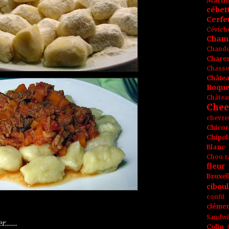
Marti
cébet
Cerfeu
Cévich
Cham
Chande
Chare
Chasse
Châte
Roque
Châtea
Chee
chevre
Chicor
Chipol
Blanc
Chou r
fleur
Bruxel
ciboul
confit
clémen
Sandw
......
Colin