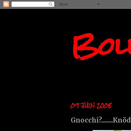
Boll
09 JUIN 2008
Gnocchi?........Knödel