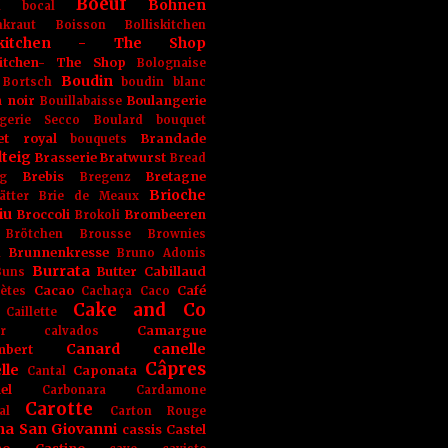
Boeuf
Bohnen
n
bocal
kraut
Boisson
Bolliskitchen
iskitchen - The Shop
skitchen- The Shop
Bolognaise
Boudin
Bortsch
boudin blanc
 noir
Boulangerie
Bouillabaisse
gerie Secco
Boulard
bouquet
et royal
Brandade
bouquets
teig
Brasserie
Bratwurst
Bread
Brebis
Bretagne
g
Bregenz
Brioche
ätter
Brie de Meaux
iu
Broccoli
Brombeeren
Brokoli
Brötchen
Brousse
Brownies
Brunnenkresse
h
Bruno Adonis
Burrata
Butter
Cabillaud
Buns
Cacao
Café
ètes
Cachaça
Caco
Cake and Co
Caillette
Camargue
r
calvados
Canard
canelle
bert
Câpres
lle
Caponata
Cantal
el
Carbonara
Cardamone
Carotte
al
Carton Rouge
na San Giovanni
cassis
Castel