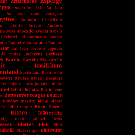
Asperge
haut
Artischocke
rges
Aspérule
Asti
Au bon
r
Au Bon Saint Pourçain
rgine
Augusto Cappellano
ien Laherte
Aureto
Austern
avocado
avocat
gne
Avize
Baba à
Bäckerei Zimmermann
Bacon
balsamico
offe
Baguette
Banane
Bar
Bar Jean
barbe à capucin
Barbecue
Barbera
 de moine
Barolo
Bartolo Mascarello
ch
ic
Basilikum
enland
Baslenland
Bastide du
bavette
Bavière
Bayern
Beaufort
lais Blanc
Beaujoulais Blanc
amel
Bellotta
Bellota
Berthelemy
Betteraves rouges
Beurre
ke
e Bordier
biche
Biarritz
Bidart
Birne
Biscuit
ière
Bill Granger
Bistro
Blätterteig
terteig nach Michel Bras
eeren
Blettes
Bleu
Blini
enkohl
Blutwurst
Blutorange