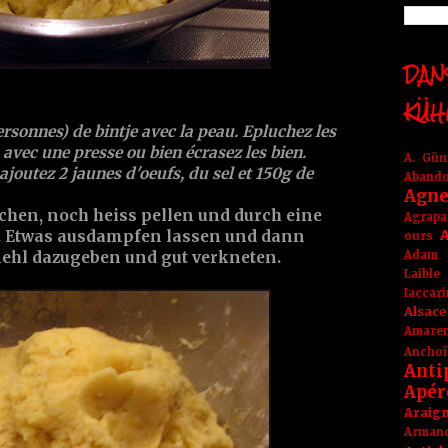
DANS
KÜH
ersonnes) de bintje avec la peau. Epluchez les
 avec une presse ou bien écrasez les bien.
A. Gü
ajoutez 2 jaunes d'oeufs, du sel et 150g de
Aband
Agne
ochen, noch heiss pellen und durch eine
Agrapa
A
n. Etwas ausdampfen lassen und dann
ours
Adam
Mehl dazugeben und gut verkneten.
Laible
Iaccar
Alsace
Amare
Anchoï
Anti
Apér
Araig
Arma