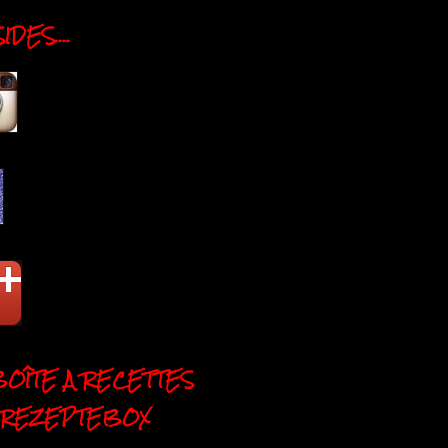
DES....
BOÎTE A RECETTES
 REZEPTEBOX