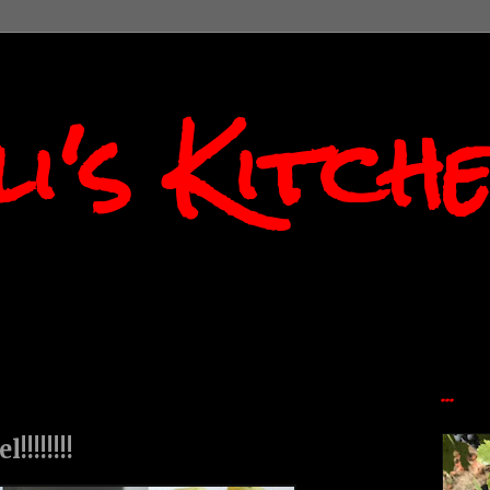
i's Kitch
...
!!!!!!!!