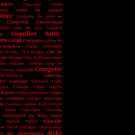
ombre
Concours
Confit
confit de canard
lotes
iture
Confrerie du pâté en
Conserva
Conservation
rverie Jean de Luz
Coquelet
Coquilles Saint-
s
ues
Corail
Coriandre
Corne de
cornichon
Corse
Cortemilia
Côte de
d
Costata
Côte Basque
Côte de veau
Côte du Rhône
Côtes
ône Villages
Coulon
Coup de
Courgette
Courge spaghetti
Couscous
tte-Patisson
Couteaux
llet
Couverts
crabe
rries
Crémant
crème fraîche
liquide
Crème patissière
Crêpes
on
Crevettes
Croque Monsieur
le
Cucuron
Cuisine d'été
Culture
Cuneo
Cupcrêpes
Curcuma
Currywurst
Da Rosa
Daniel
Daurade
t
datteln
dattes
sat
David Léclapart
Dégustation
dicke
der blumenladen
er