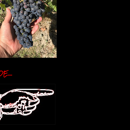
E....