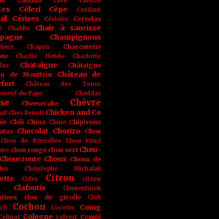
no
Castino
cave
caviste
tes
Céleri
Cèpe
Cerdant
il
Cérises
Cervelas
Cérisier
Chair à saucisse
e
Chablis
pagne
Champignons
Charcuterie
leur
Chapon
nte
Charlie Hebdo
Charlotte
Chataîgne
Châtaigne
las
Château de
au de Montfrin
fort
Château des Tours
uneuf-du-Pape
Cheddar
se
Chèvre
Cheesecake
Chicken and Co
uil
Chez Benoît
ée
Chili
China
Chipirons
Chine
Chocolat
Chorizo
atas
Chou
Chou de Bruxelles
Chou Frisé
Chou-
chou rouge
chou vert
ave
Choucroute
Choux
Choux de
les
Christophe Michalak
Citron
ette
Cidre
citron
Clafoutis
Clementinen
tines
clou de girofle
Club
Cochon
Coing
ich
Cocotte
Cologne
Comté
Colinot
colvert