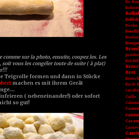
Bo-Bu
Bohnen
Boll
Bolli
Books
boudin
Boulan
Bouqu
Brand
puddin
le comme sur la photo, ensuite, coupez les. Les
Brickbl
soit vous les congéler toute de suite ( à plat)
Brocc
!!!
Brot
ne Teigrolle formen und dann in Stücke
Brunc
bert
machen es mit ihrem Gerät
Buch
ge....
cacahu
nfrieren ( nebeneinander!) oder sofort
Caille
icht so gut!
Calama
Camem
canne
Caram
Carnev
Casci