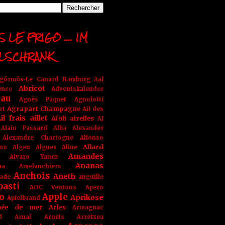
 LE FRIGO .... IM
LSCHRANK
ngörmüs-Le Canard Hamburg
Aal
Abricot
once
Adventskalender
au
Agnès Paquet
Agnolotti
Agrapart Champagne
rt
Ail des
il frais
aillet
Aïoli
airelles
AJ
Alain Passard
Alba
Alexander
Alexandre Chartogne
Alfonso
Allard
ino
Algen
Algues
Aline
Amandes
Alvaro Yanez
Ananas
na
Amelanchiers
Anchois
Aneth
ade
anguille
pasti
AOC Ventoux
Apero
o
Apple
Aprikose
Apfelbrand
née de mer
Arles
Armagnac
nd Arnal
Arneis
Arretxea