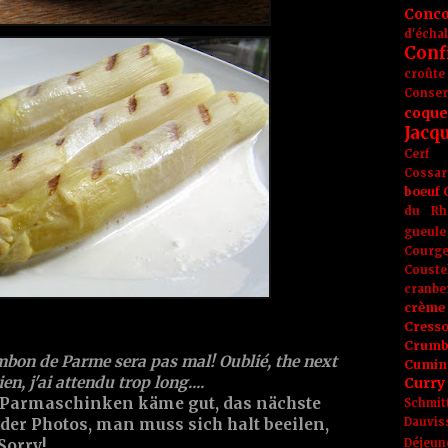
Conc
d'écha
Conf
croûte
Conse
coque
Jacq
Cerf
Cossar
boeuf
du Rh
gueule
Courge
Couste
cranbe
crème 
Cress
Crumb
mbon de Parme sera pas mal! Oublié, the next
Cumin
en, j'ai attendu trop long....
Curry
r Parmaschinken käme gut, das nächste
Schmit
Dauvis
 der Photos, man muss sich halt beeilen,
Déjeun
Sorry!