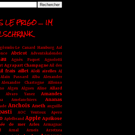
 LE FRIGO .... IM
LSCHRANK
ngörmüs-Le Canard Hamburg
Aal
Abricot
once
Adventskalender
au
Agnès Paquet
Agnolotti
Agrapart Champagne
rt
Ail des
il frais
aillet
Aïoli
airelles
AJ
Alain Passard
Alba
Alexander
Alexandre Chartogne
Alfonso
Allard
ino
Algen
Algues
Aline
Amandes
Alvaro Yanez
Ananas
na
Amelanchiers
Anchois
Aneth
ade
anguille
pasti
AOC Ventoux
Apero
o
Apple
Aprikose
Apfelbrand
née de mer
Arles
Armagnac
nd Arnal
Arneis
Arretxea