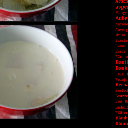
Artic
aspe
Mange
Aube
Aurél
Auver
rhum
Baecke
Banon
Barbe
Bärlau
Basil
Bask
Laval
Beaujo
Béch
Bestec
Beurr
Bier
B
Biskuit
Blät
Blaub
Blum