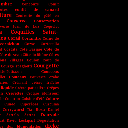
ombre
Concours
Confit
confit de canard
lotes
iture
Confrerie du pâté en
Conserva
Conservation
rverie Jean de Luz
Coquelet
Coquilles Saint-
s
ues
Corail
Coriandre
Corne de
cornichon
Corse
Cortemilia
Côte de
d
Costata
Côte Basque
Côte de veau
Côte du Rhône
Côtes
ône Villages
Coulon
Coup de
Courgette
Courge spaghetti
Couscous
tte-Patisson
Couteaux
llet
Couverts
crabe
rries
Crémant
crème fraîche
liquide
Crème patissière
Crêpes
on
Crevettes
Croque Monsieur
le
Cucuron
Cuisine d'été
Culture
Cuneo
Cupcrêpes
Curcuma
Currywurst
Da Rosa
Daniel
Daurade
t
datteln
dattes
sat
David Léclapart
Dégustation
dicke
der blumenladen
er