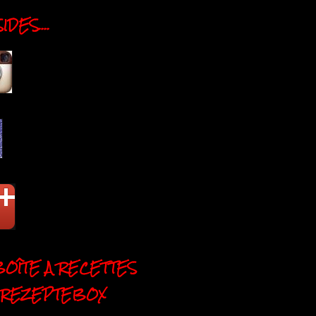
DES....
BOÎTE A RECETTES
 REZEPTEBOX