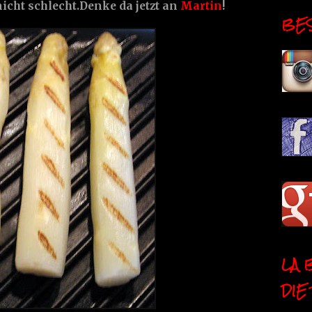
ht schlecht.Denke da jetzt an
Martin
!
BESI
LA 
DIE