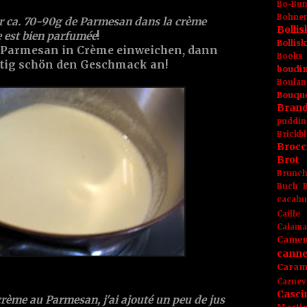
Bo-Bu
Bohnen
per ca. 70-90g de Parmesan dans la crème
Boll
e est bien parfumée
!
Bolli
 Parmesan in Crème einweichen, dann
Books
htig schön den Geschmack an!
boudin
Boulan
Bouqu
Brand
puddin
Brickbl
Brocc
Brot
Brunc
Buch
cacahu
Caille
Calama
Camem
canne
Caram
Carnev
Casci
rème au Parmesan, j'ai ajouté un peu de jus