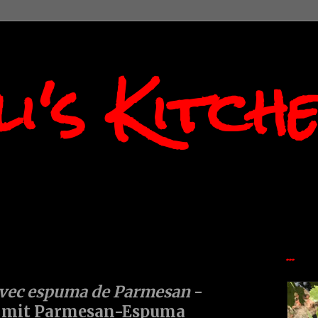
i's Kitch
...
 avec espuma de Parmesan
-
el mit Parmesan-Espuma