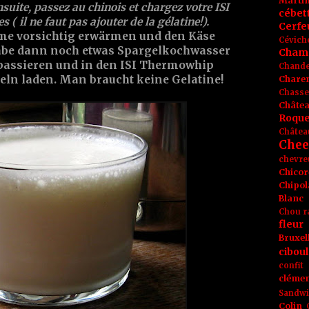
Marti
suite, passez au chinois et chargez votre ISI
cébet
( il ne faut pas ajouter de la gélatine!).
Cerfeu
e vorsichtig erwärmen und den Käse
Cévich
habe dann noch etwas Spargelkochwasser
Cham
passieren und in den ISI Thermowhip
Chande
eln laden. Man braucht keine Gelatine!
Chare
Chasse
Châte
Roque
Châtea
Chee
chevre
Chicor
Chipol
Blanc
Chou r
fleur
Bruxel
ciboul
confit
clémen
Sandw
Colin