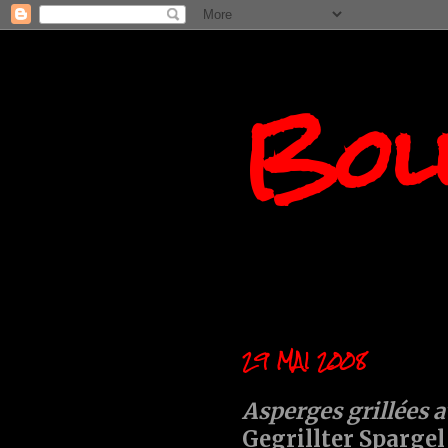
Boll
29 MAI 2008
Asperges grillées
Gegrillter Sparg