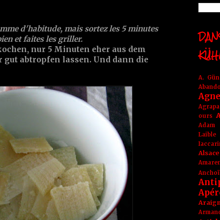
comme d'habitude, mais sortez les 5 minutes
DANS
en et faites les griller.
kochen, nur 5 Minuten eher aus dem
KÜH
gut abtropfen lassen. Und dann die
A. Gü
Aband
Agne
Agrapa
A
ours
Adam
Laible
Iaccar
Alsace
Amare
Anchoï
Anti
Apér
Araig
Arma