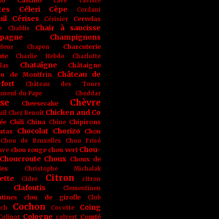
no
Castino
cave
caviste
tes
Céleri
Cèpe
Cerdant
il
Cérises
Cervelas
Cérisier
Chair à saucisse
e
Chablis
pagne
Champignons
Charcuterie
leur
Chapon
nte
Charlie Hebdo
Charlotte
Chataîgne
Châtaigne
las
Château de
au de Montfrin
fort
Château des Tours
uneuf-du-Pape
Cheddar
se
Chèvre
Cheesecake
Chicken and Co
uil
Chez Benoît
ée
Chili
China
Chipirons
Chine
Chocolat
Chorizo
atas
Chou
Chou de Bruxelles
Chou Frisé
Chou-
chou rouge
chou vert
ave
Choucroute
Choux
Choux de
les
Christophe Michalak
Citron
ette
Cidre
citron
Clafoutis
Clementinen
tines
clou de girofle
Club
Cochon
Coing
ich
Cocotte
Cologne
Comté
Colinot
colvert