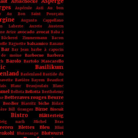
Asperge
haut
Artischocke
rges
Aspérule
Asti
Au bon
r
Au Bon Saint Pourçain
rgine
Augusto Cappellano
ien Laherte
Aureto
Austern
avocado
avocat
gne
Avize
Baba à
Bäckerei Zimmermann
Bacon
balsamico
offe
Baguette
Banane
Bar
Bar Jean
barbe à capucin
Barbecue
Barbera
 de moine
Barolo
Bartolo Mascarello
ch
ic
Basilikum
enland
Baslenland
Bastide du
bavette
Bavière
Bayern
Beaufort
lais Blanc
Beaujoulais Blanc
amel
Bellotta
Bellota
Berthelemy
Betteraves rouges
Beurre
ke
e Bordier
biche
Biarritz
Bidart
Birne
Biscuit
ière
Bill Granger
Bistro
Blätterteig
terteig nach Michel Bras
eeren
Blettes
Bleu
Blini
enkohl
Blutwurst
Blutorange