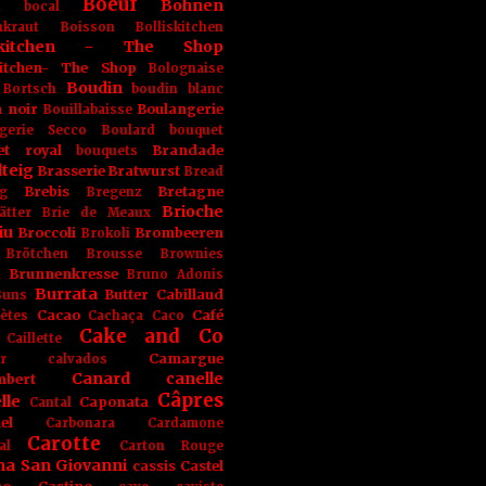
Boeuf
Bohnen
n
bocal
kraut
Boisson
Bolliskitchen
iskitchen - The Shop
skitchen- The Shop
Bolognaise
Boudin
Bortsch
boudin blanc
 noir
Boulangerie
Bouillabaisse
gerie Secco
Boulard
bouquet
et royal
Brandade
bouquets
teig
Brasserie
Bratwurst
Bread
Brebis
Bretagne
g
Bregenz
Brioche
ätter
Brie de Meaux
iu
Broccoli
Brombeeren
Brokoli
Brötchen
Brousse
Brownies
Brunnenkresse
h
Bruno Adonis
Burrata
Butter
Cabillaud
Buns
Cacao
Café
ètes
Cachaça
Caco
Cake and Co
Caillette
Camargue
r
calvados
Canard
canelle
bert
Câpres
lle
Caponata
Cantal
el
Carbonara
Cardamone
Carotte
al
Carton Rouge
na San Giovanni
cassis
Castel