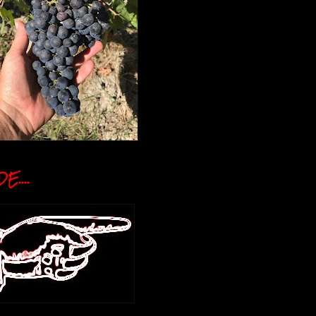
E....