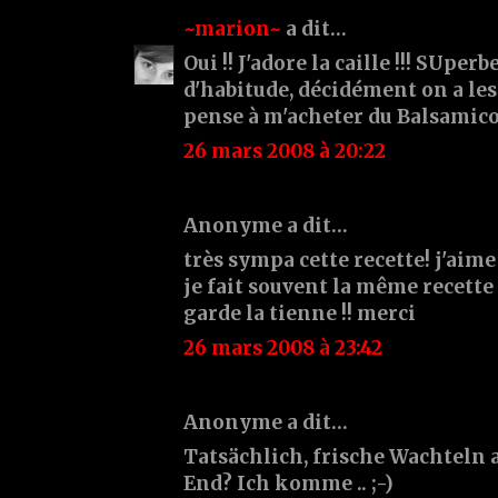
~marion~
a dit…
Oui !! J'adore la caille !!! SUpe
d'habitude, décidément on a les
pense à m'acheter du Balsamico 
26 mars 2008 à 20:22
Anonyme a dit…
très sympa cette recette! j'aime
je fait souvent la même recette
garde la tienne !! merci
26 mars 2008 à 23:42
Anonyme a dit…
Tatsächlich, frische Wachteln
End? Ich komme .. ;-)