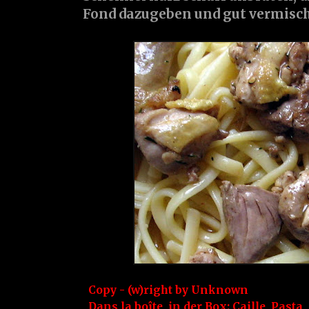
Fond dazugeben und gut vermisc
Copy - (w)right by
Unknown
Dans la boîte, in der Box:
Caille
,
Pasta
,