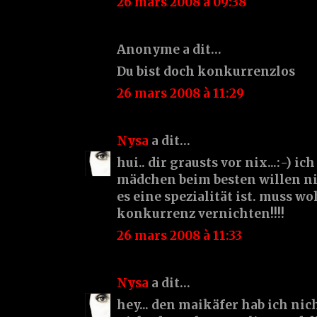
26 mars 2008 à 09:38
Anonyme a dit…
Du bist doch konkurrenzlos
26 mars 2008 à 11:29
Nysa
a dit…
hui.. dir grausts vor nix...:-) i
mädchen beim besten willen ni
es eine spezialität ist. muss wo
konkurrenz vernichten!!!!
26 mars 2008 à 11:33
Nysa
a dit…
hey... den maikäfer hab ich nic