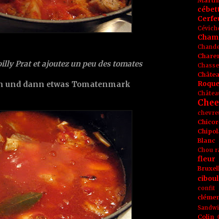
Marti
cébet
Cerfeu
Cévich
Cham
Chande
Chare
illy Prat
et ajoutez un peu des
tomates
Chasse
Châte
Roque
n und dann etwas
Tomatenmark
Châtea
Chee
chevre
Chicor
Chipol
Blanc
Chou r
fleur
Bruxel
ciboul
confit
clémen
Sandw
Colin