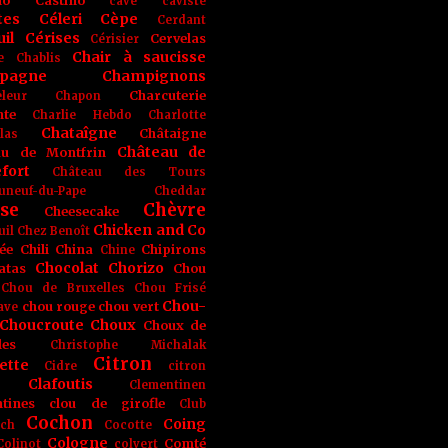
no
Castino
cave
caviste
tes
Céleri
Cèpe
Cerdant
il
Cérises
Cervelas
Cérisier
Chair à saucisse
e
Chablis
pagne
Champignons
Charcuterie
leur
Chapon
nte
Charlie Hebdo
Charlotte
Chataîgne
Châtaigne
las
Château de
au de Montfrin
fort
Château des Tours
uneuf-du-Pape
Cheddar
se
Chèvre
Cheesecake
Chicken and Co
uil
Chez Benoît
ée
Chili
China
Chipirons
Chine
Chocolat
Chorizo
atas
Chou
Chou de Bruxelles
Chou Frisé
Chou-
chou rouge
chou vert
ave
Choucroute
Choux
Choux de
les
Christophe Michalak
Citron
ette
Cidre
citron
Clafoutis
Clementinen
tines
clou de girofle
Club
Cochon
Coing
ich
Cocotte
Cologne
Comté
Colinot
colvert