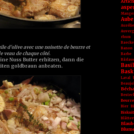
Artic
aspe
Mange
Aube
Aurél
Auver
rhum
Baecke
ile d'olive
avec une noisette de
beurre
et
Banon
de veau de chaque côté.
Barbe
ine Nuss
Butter
erhitzen, dann die
Bärlau
Basil
eiten goldbraun anbraten.
Bask
Laval
Beaujo
Béch
Bestec
Beurr
Bier
B
Biskuit
Blät
Blaub
Blum