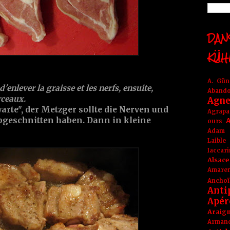
DANS
KÜH
A. Gü
enlever la graisse et les nerfs, ensuite,
Aband
ceaux.
Agne
arte
", der Metzger sollte die Nerven und
Agrapa
abgeschnitten haben. Dann in kleine
A
ours
Adam
Laible
Iaccar
Alsace
Amare
Anchoï
Anti
Apér
Araig
Arma