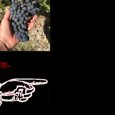
E....