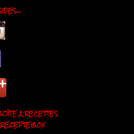
DES....
BOÎTE A RECETTES
 REZEPTEBOX