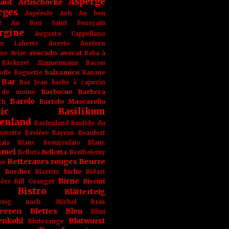
Asperge
haut
Artischocke
rges
Aspérule
Asti
Au bon
r
Au Bon Saint Pourçain
rgine
Augusto Cappellano
ien Laherte
Aureto
Austern
avocado
avocat
gne
Avize
Baba à
Bäckerei Zimmermann
Bacon
balsamico
offe
Baguette
Banane
Bar
Bar Jean
barbe à capucin
Barbecue
Barbera
 de moine
Barolo
Bartolo Mascarello
ch
ic
Basilikum
enland
Baslenland
Bastide du
bavette
Bavière
Bayern
Beaufort
lais Blanc
Beaujoulais Blanc
amel
Bellotta
Bellota
Berthelemy
Betteraves rouges
Beurre
ke
e Bordier
biche
Biarritz
Bidart
Birne
Biscuit
ière
Bill Granger
Bistro
Blätterteig
terteig nach Michel Bras
eeren
Blettes
Bleu
Blini
enkohl
Blutwurst
Blutorange