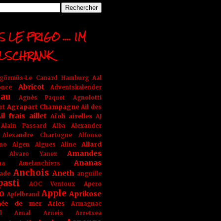
 LE FRIGO .... IM
LSCHRANK
ngörmüs-Le Canard Hamburg
Aal
Abricot
once
Adventskalender
au
Agnès Paquet
Agnolotti
Agrapart Champagne
rt
Ail des
il frais
aillet
Aïoli
airelles
AJ
Alain Passard
Alba
Alexander
Alexandre Chartogne
Alfonso
Allard
ino
Algen
Algues
Aline
Amandes
Alvaro Yanez
Ananas
na
Amelanchiers
Anchois
Aneth
ade
anguille
pasti
AOC Ventoux
Apero
o
Apple
Aprikose
Apfelbrand
née de mer
Arles
Armagnac
nd Arnal
Arneis
Arretxea