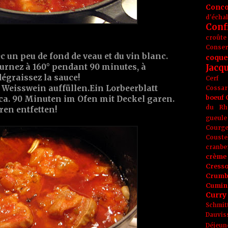
Conc
d'écha
Conf
croûte
Conse
ec un peu de
fond de veau
et du
vin blanc
.
coque
Jacq
urnez à 160° pendant 90 minutes, à
dégraissez la sauce!
Cerf
d
Weisswein
auffüllen.Ein
Lorbeerblatt
Cossar
boeuf
ca. 90 Minuten im Ofen mit Deckel garen.
du Rh
ren entfetten!
gueule
Courge
Couste
cranbe
crème 
Cress
Crumb
Cumin
Curry
Schmit
Dauvis
Déjeun