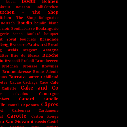
Boeuf
Bohnen
n
bocal
kraut
Boisson
Bolliskitchen
iskitchen - The Shop
skitchen- The Shop
Bolognaise
Boudin
Bortsch
boudin blanc
 noir
Boulangerie
Bouillabaisse
gerie Secco
Boulard
bouquet
et royal
Brandade
bouquets
teig
Brasserie
Bratwurst
Bread
Brebis
Bretagne
g
Bregenz
Brioche
ätter
Brie de Meaux
iu
Broccoli
Brombeeren
Brokoli
Brötchen
Brousse
Brownies
Brunnenkresse
h
Bruno Adonis
Burrata
Butter
Cabillaud
Buns
Cacao
Café
ètes
Cachaça
Caco
Cake and Co
Caillette
Camargue
r
calvados
Canard
canelle
bert
Câpres
lle
Caponata
Cantal
el
Carbonara
Cardamone
Carotte
al
Carton Rouge
na San Giovanni
cassis
Castel