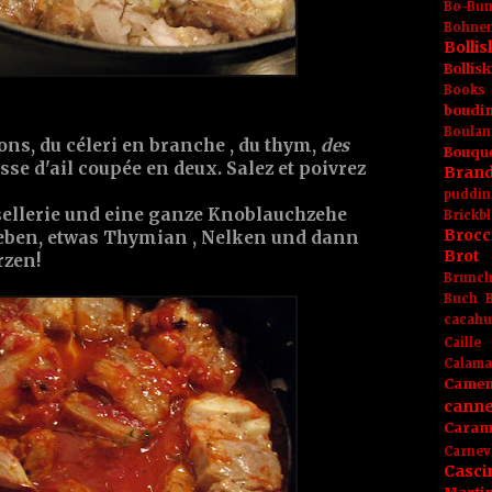
Bo-Bu
Bohnen
Boll
Bolli
Books
boudin
Boulan
ons
, du
céleri en branche
, du
thym
,
des
Bouqu
sse d'
ail
coupée en deux.
Salez
et
poivrez
Brand
puddin
ellerie
und eine ganze
Knoblauchzehe
Brickbl
Brocc
eben, etwas
Thymian
,
Nelken
und dann
Brot
rzen!
Brunc
Buch
cacahu
Caille
Calama
Camem
canne
Caram
Carnev
Casci