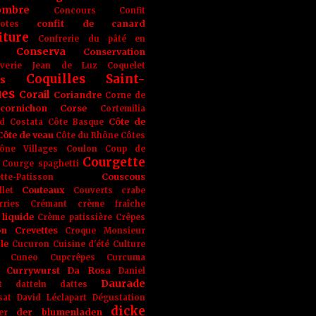
ombre
Concours
Confit
confit de canard
lotes
iture
Confrerie du pâté en
Conserva
Conservation
rverie Jean de Luz
Coquelet
Coquilles Saint-
s
ues
Corail
Coriandre
Corne de
cornichon
Corse
Cortemilia
Côte de
d
Costata
Côte Basque
Côte de veau
Côte du Rhône
Côtes
ône Villages
Coulon
Coup de
Courgette
Courge spaghetti
Couscous
tte-Patisson
Couteaux
llet
Couverts
crabe
rries
Crémant
crème fraîche
liquide
Crème patissière
Crêpes
on
Crevettes
Croque Monsieur
le
Cucuron
Cuisine d'été
Culture
Cuneo
Cupcrêpes
Curcuma
Currywurst
Da Rosa
Daniel
Daurade
t
datteln
dattes
sat
David Léclapart
Dégustation
dicke
der blumenladen
er