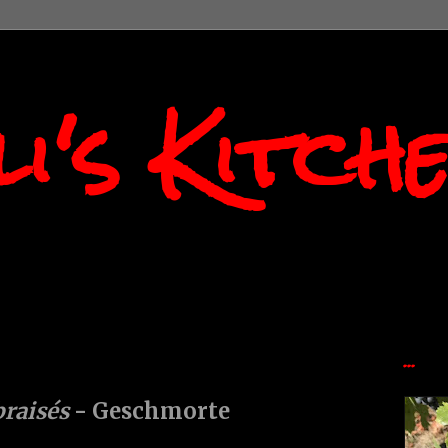
i's Kitch
...
braisés
- Geschmorte