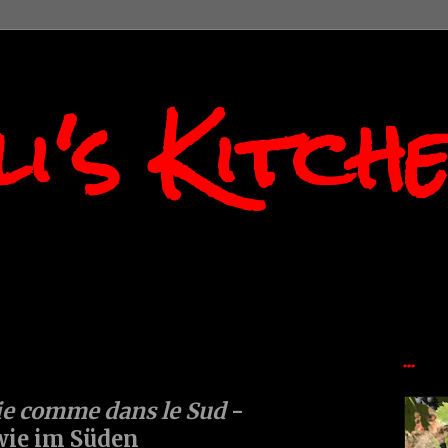
i's Kitch
...
cie comme dans le Sud
-
ie im Süden