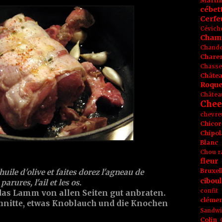
Marti
cébet
Cerfeu
Cévich
Cham
Chande
Chare
Chasse
Châte
Roque
Châtea
Chee
chevre
Chicor
Chipol
Blanc
Chou r
fleur
Bruxel
huile d'olive et faites dorez l'agneau de
ciboul
parures, l'ail et les os.
confit
das Lamm von allen Seiten gut anbraten.
clémen
chnitte, etwas Knoblauch und die Knochen
Sandw
Colin