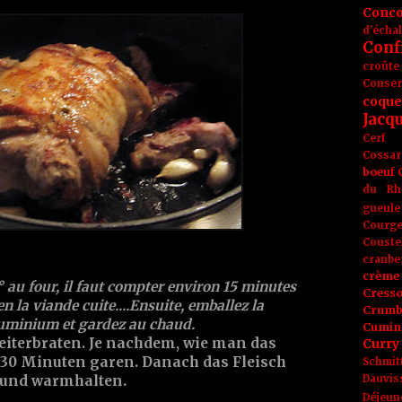
Conc
d'écha
Conf
croûte
Conse
coque
Jacq
Cerf
Cossar
boeuf
du Rh
gueule
Courge
Couste
cranbe
crème 
 au four, il faut compter environ 15 minutes
Cress
n la viande cuite....Ensuite, emballez la
Crumb
luminium et gardez au chaud.
Cumin
eiterbraten. Je nachdem, wie man das
Curry
is 30 Minuten garen. Danach das Fleisch
Schmit
Dauvis
 und warmhalten.
Déjeun