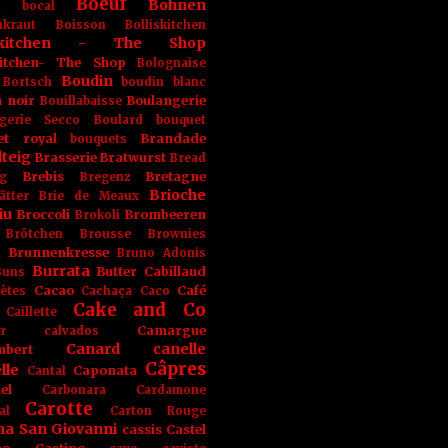
Boeuf
Bohnen
n
bocal
kraut
Boisson
Bolliskitchen
iskitchen - The Shop
skitchen- The Shop
Bolognaise
Boudin
Bortsch
boudin blanc
 noir
Boulangerie
Bouillabaisse
gerie Secco
Boulard
bouquet
et royal
Brandade
bouquets
teig
Brasserie
Bratwurst
Bread
Brebis
Bretagne
g
Bregenz
Brioche
ätter
Brie de Meaux
iu
Broccoli
Brombeeren
Brokoli
Brötchen
Brousse
Brownies
Brunnenkresse
h
Bruno Adonis
Burrata
Butter
Cabillaud
Buns
Cacao
Café
ètes
Cachaça
Caco
Cake and Co
Caillette
Camargue
r
calvados
Canard
canelle
bert
Câpres
lle
Caponata
Cantal
el
Carbonara
Cardamone
Carotte
al
Carton Rouge
na San Giovanni
cassis
Castel