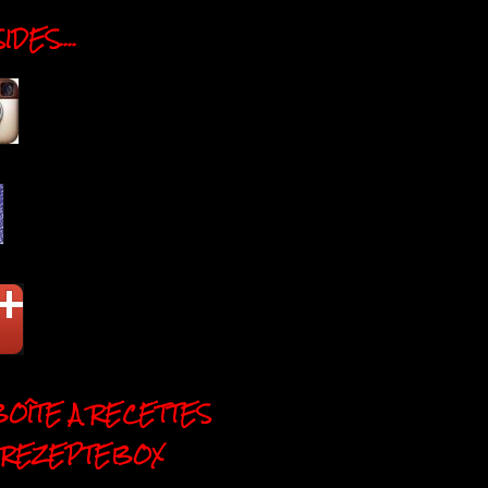
DES....
BOÎTE A RECETTES
 REZEPTEBOX