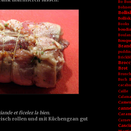
Bo-Bu
Bohnen
Boll
Bolli
Books
boudin
Boulan
Bouqu
Brand
puddin
Brickbl
Brocc
Brot
Brunc
Buch
cacahu
Caille
Calama
Camem
canne
ande et ficelez la bien.
Caram
isch rollen und mit Küchengran gut
Carnev
Casci