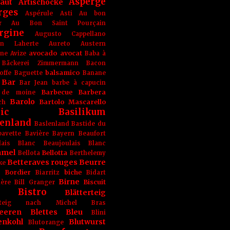
Asperge
haut
Artischocke
rges
Aspérule
Asti
Au bon
r
Au Bon Saint Pourçain
rgine
Augusto Cappellano
ien Laherte
Aureto
Austern
avocado
avocat
gne
Avize
Baba à
Bäckerei Zimmermann
Bacon
balsamico
offe
Baguette
Banane
Bar
Bar Jean
barbe à capucin
Barbecue
Barbera
 de moine
Barolo
Bartolo Mascarello
ch
ic
Basilikum
enland
Baslenland
Bastide du
bavette
Bavière
Bayern
Beaufort
lais Blanc
Beaujoulais Blanc
amel
Bellotta
Bellota
Berthelemy
Betteraves rouges
Beurre
ke
e Bordier
biche
Biarritz
Bidart
Birne
Biscuit
ière
Bill Granger
Bistro
Blätterteig
terteig nach Michel Bras
eeren
Blettes
Bleu
Blini
enkohl
Blutwurst
Blutorange