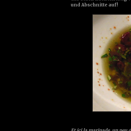
und Abschnitte auf!
Et ici la
marinade
, un peu 