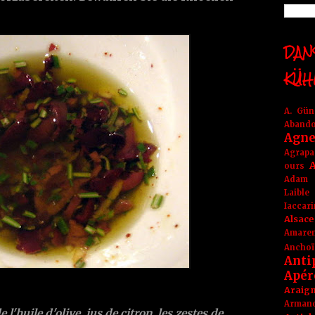
DANS
KÜH
A. Gü
Aband
Agne
Agrapa
A
ours
Adam
Laible
Iaccar
Alsace
Amare
Anchoï
Anti
Apér
Araig
Arma
de
l'huile d'olive
,
jus de citron
, les
zestes de