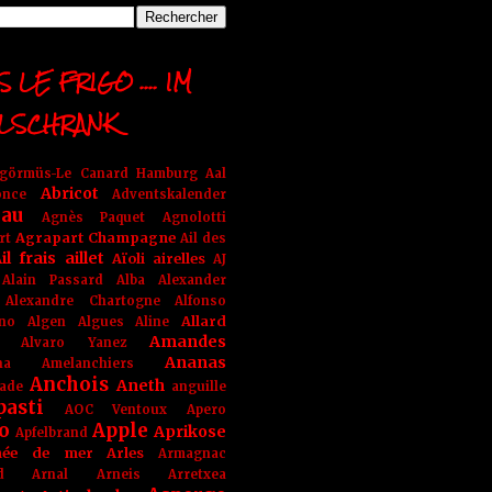
 LE FRIGO .... IM
LSCHRANK
ngörmüs-Le Canard Hamburg
Aal
Abricot
once
Adventskalender
au
Agnès Paquet
Agnolotti
Agrapart Champagne
rt
Ail des
il frais
aillet
Aïoli
airelles
AJ
Alain Passard
Alba
Alexander
Alexandre Chartogne
Alfonso
Allard
ino
Algen
Algues
Aline
Amandes
Alvaro Yanez
Ananas
na
Amelanchiers
Anchois
Aneth
ade
anguille
pasti
AOC Ventoux
Apero
o
Apple
Aprikose
Apfelbrand
née de mer
Arles
Armagnac
nd Arnal
Arneis
Arretxea