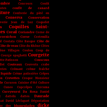
ombre
Concours
Confit
confit de canard
lotes
iture
Confrerie du pâté en
Conserva
Conservation
rverie Jean de Luz
Coquelet
Coquilles Saint-
s
ues
Corail
Coriandre
Corne de
cornichon
Corse
Cortemilia
Côte de
d
Costata
Côte Basque
Côte de veau
Côte du Rhône
Côtes
ône Villages
Coulon
Coup de
Courgette
Courge spaghetti
Couscous
tte-Patisson
Couteaux
llet
Couverts
crabe
rries
Crémant
crème fraîche
liquide
Crème patissière
Crêpes
on
Crevettes
Croque Monsieur
le
Cucuron
Cuisine d'été
Culture
Cuneo
Cupcrêpes
Curcuma
Currywurst
Da Rosa
Daniel
Daurade
t
datteln
dattes
sat
David Léclapart
Dégustation
dicke
der blumenladen
er