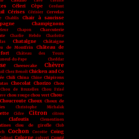
no
Castino
cave
caviste
tes
Céleri
Cèpe
Cerdant
il
Cérises
Cervelas
Cérisier
Chair à saucisse
e
Chablis
pagne
Champignons
Charcuterie
leur
Chapon
nte
Charlie Hebdo
Charlotte
Chataîgne
Châtaigne
las
Château de
au de Montfrin
fort
Château des Tours
uneuf-du-Pape
Cheddar
se
Chèvre
Cheesecake
Chicken and Co
uil
Chez Benoît
ée
Chili
China
Chipirons
Chine
Chocolat
Chorizo
atas
Chou
Chou de Bruxelles
Chou Frisé
Chou-
chou rouge
chou vert
ave
Choucroute
Choux
Choux de
les
Christophe Michalak
Citron
ette
Cidre
citron
Clafoutis
Clementinen
tines
clou de girofle
Club
Cochon
Coing
ich
Cocotte
Cologne
Comté
Colinot
colvert