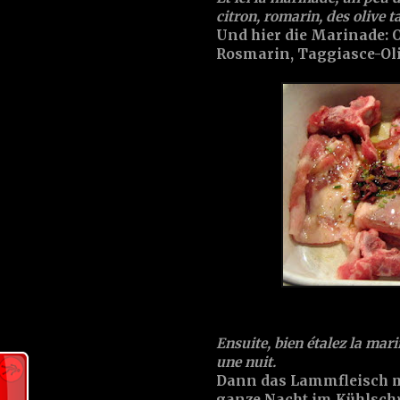
citron
,
romarin
, des
olive t
Und hier die
Marinade
:
O
Rosmarin
,
Taggiasce-Ol
Ensuite, bien étalez la mari
une nuit.
Dann das Lammfleisch m
ganze Nacht im Kühlsch