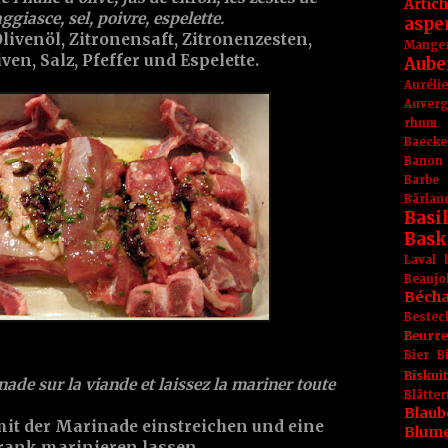
Artic
aggiasce
,
sel
,
poivre
,
espelette
.
aspe
livenöl
,
Zitronensaft
,
Zitronenzesten
,
Mange
iven
,
Salz
,
Pfeffer
und
Espelette
.
Aube
Aurél
Auver
rhum
Baecke
Banon
Barbe
Bärlau
Basil
Bask
Laval
Beaujo
Béch
Bestec
Beurr
Bier
B
Biskuit
nade sur la viande et laissez la mariner toute
Blät
Blaub
it der Marinade einstreichen und eine
Blum
rank marinieren lassen.