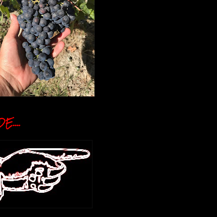
E....