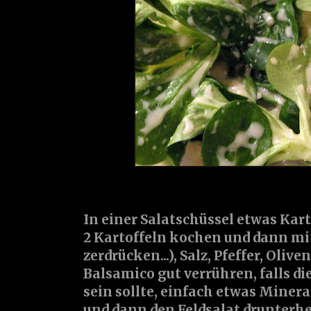
In einer Salatschüssel etwas
Kart
2 Kartoffeln kochen und dann mi
zerdrücken...),
Salz
,
Pfeffer
,
Oliven
Balsamico
gut verrühren, falls di
sein sollte, einfach etwas
Minera
und dann den Feldsalat drunterh