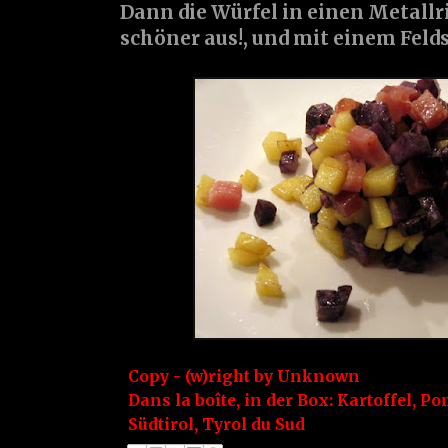
Dann die Würfel in einen Metallri
schöner aus!, und mit einem Felds
Copy - (w)right by
Unknown
Dans la boîte, in der Box:
Kartoffel
,
Pom
Südtirol
,
Tyrol du Sud