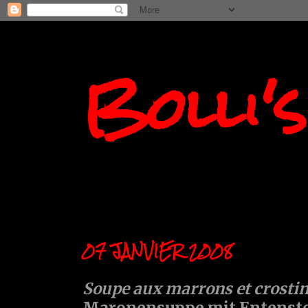
Bolli'
07 JANVIER 2008
Soupe aux marrons et crostini
Maronensuppe mit Entensto