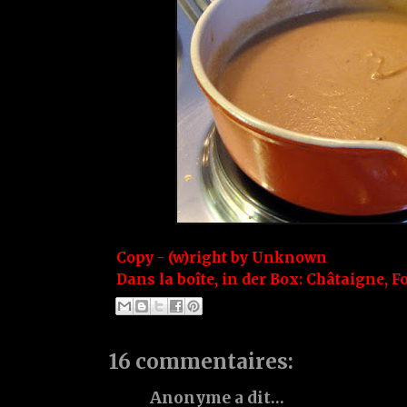
Copy - (w)right by
Unknown
Dans la boîte, in der Box:
Châtaigne
,
F
16 commentaires:
Anonyme a dit…