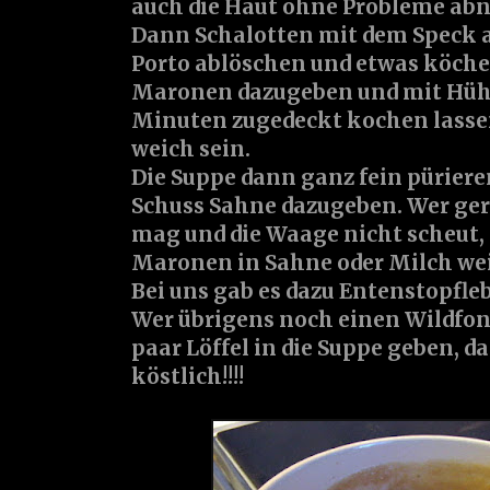
auch die Haut ohne Probleme ab
Dann Schalotten mit dem Speck 
Porto ablöschen und etwas köche
Maronen dazugeben und mit Hühn
Minuten zugedeckt kochen lassen
weich sein.
Die Suppe dann ganz fein püriere
Schuss Sahne dazugeben. Wer ge
mag und die Waage nicht scheut, 
Maronen in Sahne oder Milch weic
Bei uns gab es dazu Entenstopfleb
Wer übrigens noch einen Wildfond 
paar Löffel in die Suppe geben, da
köstlich!!!!