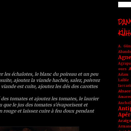
DANS
KÜH
A. Gü
Aband
Agne
Agrapa
A
ours
r les échalotes, le blanc du poireau et un peu
Adam
Ensuite, ajoutez la viande hachée, salez, poivrez
Laible
Iaccar
 viande est cuite, ajoutez les dés des carottes
Alsace
Amare
des tomates et ajoutez les tomates, le laurier
Anchoï
 que le jus des tomates s'évaporisent et
Anti
n rouge et laissez cuire à feu doux pendant
Apér
Araig
Arma