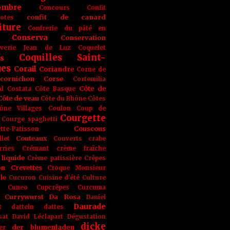
ombre
Concours
Confit
confit de canard
lotes
iture
Confrerie du pâté en
Conserva
Conservation
rverie Jean de Luz
Coquelet
Coquilles Saint-
s
ues
Corail
Coriandre
Corne de
cornichon
Corse
Cortemilia
Côte de
d
Costata
Côte Basque
Côte de veau
Côte du Rhône
Côtes
ône Villages
Coulon
Coup de
Courgette
Courge spaghetti
Couscous
tte-Patisson
Couteaux
llet
Couverts
crabe
rries
Crémant
crème fraîche
liquide
Crème patissière
Crêpes
on
Crevettes
Croque Monsieur
le
Cucuron
Cuisine d'été
Culture
Cuneo
Cupcrêpes
Curcuma
Currywurst
Da Rosa
Daniel
Daurade
t
datteln
dattes
sat
David Léclapart
Dégustation
dicke
der blumenladen
er