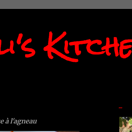
i's Kitch
...
e à l'agneau