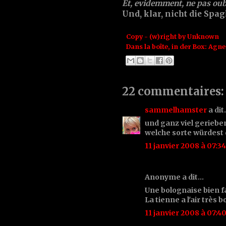
Et, evidemment, ne pas oubli
Und, klar, nicht die Spagh
Copy - (w)right by
Unknown
Dans la boîte, in der Box:
Agne
22 commentaires:
sammelhamster
a di
und ganz viel geriebe
welche sorte würdest 
11 janvier 2008 à 07:34
Anonyme a dit…
Une bolognaise bien fai
La tienne a l'air très 
11 janvier 2008 à 07:4