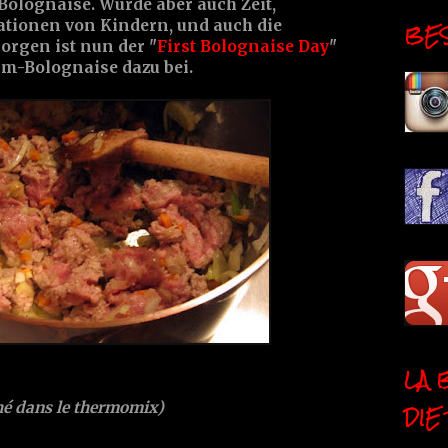
 Bolognaise. Wurde aber auch Zeit,
ationen von Kindern, und auch die
BESI
Morgen ist nun der "
First Bolognaise Day
"
mm-Bolognaise dazu bei.
LA 
hé dans le thermomix)
DIE