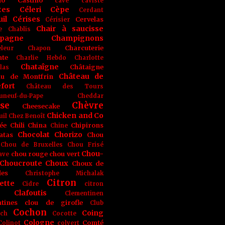
no
Castino
cave
caviste
tes
Céleri
Cèpe
Cerdant
il
Cérises
Cervelas
Cérisier
Chair à saucisse
e
Chablis
pagne
Champignons
Charcuterie
leur
Chapon
nte
Charlie Hebdo
Charlotte
Chataîgne
Châtaigne
las
Château de
au de Montfrin
fort
Château des Tours
uneuf-du-Pape
Cheddar
se
Chèvre
Cheesecake
Chicken and Co
uil
Chez Benoît
ée
Chili
China
Chipirons
Chine
Chocolat
Chorizo
atas
Chou
Chou de Bruxelles
Chou Frisé
Chou-
chou rouge
chou vert
ave
Choucroute
Choux
Choux de
les
Christophe Michalak
Citron
ette
Cidre
citron
Clafoutis
Clementinen
tines
clou de girofle
Club
Cochon
Coing
ich
Cocotte
Cologne
Comté
Colinot
colvert