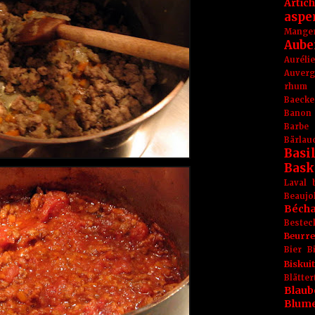
Artic
aspe
Mange
Aube
Aurél
Auver
rhum
Baecke
Banon
Barbe
Bärlau
Basil
Bask
Laval
Beaujo
Béch
Bestec
Beurr
Bier
B
Biskuit
Blät
Blaub
Blum