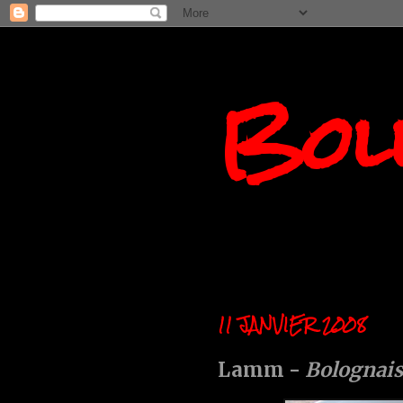
Boll
11 JANVIER 2008
Lamm -
Bolognais