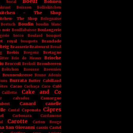
Boeuf
Bohnen
n
bocal
kraut
Boisson
Bolliskitchen
iskitchen - The Shop
skitchen- The Shop
Bolognaise
Boudin
Bortsch
boudin blanc
 noir
Boulangerie
Bouillabaisse
gerie Secco
Boulard
bouquet
et royal
Brandade
bouquets
teig
Brasserie
Bratwurst
Bread
Brebis
Bretagne
g
Bregenz
Brioche
ätter
Brie de Meaux
iu
Broccoli
Brombeeren
Brokoli
Brötchen
Brousse
Brownies
Brunnenkresse
h
Bruno Adonis
Burrata
Butter
Cabillaud
Buns
Cacao
Café
ètes
Cachaça
Caco
Cake and Co
Caillette
Camargue
r
calvados
Canard
canelle
bert
Câpres
lle
Caponata
Cantal
el
Carbonara
Cardamone
Carotte
al
Carton Rouge
na San Giovanni
cassis
Castel