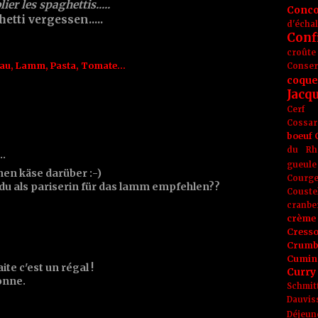
er les spaghettis.....
Conc
etti vergessen.....
d'écha
Conf
croûte
au
,
Lamm
,
Pasta
,
Tomate...
Conse
coque
Jacq
Cerf
Cossar
boeuf
du Rh
t…
gueule
nen käse darüber :-)
Courge
du als pariserin für das lamm empfehlen??
Couste
cranbe
crème 
Cress
Crumb
Cumin
te c'est un régal !
Curry
bonne.
Schmit
0
Dauvis
Déjeun