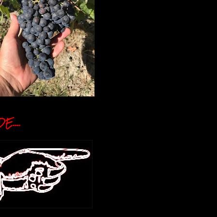
E....