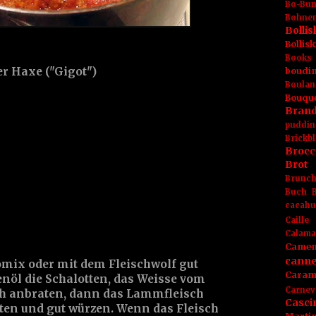
Bo-Bu
Bohnen
Boll
Bolli
Books
r Haxe ("Gigot")
boudin
Boulan
Bouqu
Brand
puddin
Brickbl
Brocc
Brot
Brunc
Buch
cacahu
Caille
Calama
Camem
canne
ix oder mit dem Fleischwolf gut
Caram
nöl die Schalotten, das Weisse vom
Carnev
h anbraten, dann das Lammfleisch
Casci
ten und gut würzen. Wenn das Fleisch