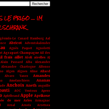
 LE FRIGO .... IM
LSCHRANK
ngörmüs-Le Canard Hamburg
Aal
Abricot
once
Adventskalender
au
Agnès Paquet
Agnolotti
Agrapart Champagne
rt
Ail des
il frais
aillet
Aïoli
airelles
AJ
Alain Passard
Alba
Alexander
Alexandre Chartogne
Alfonso
Allard
ino
Algen
Algues
Aline
Amandes
Alvaro Yanez
Ananas
na
Amelanchiers
Anchois
Aneth
ade
anguille
pasti
AOC Ventoux
Apero
o
Apple
Aprikose
Apfelbrand
née de mer
Arles
Armagnac
nd Arnal
Arneis
Arretxea