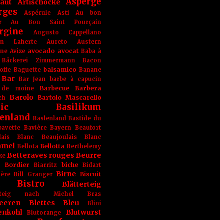
Asperge
haut
Artischocke
rges
Aspérule
Asti
Au bon
r
Au Bon Saint Pourçain
rgine
Augusto Cappellano
ien Laherte
Aureto
Austern
avocado
avocat
gne
Avize
Baba à
Bäckerei Zimmermann
Bacon
balsamico
offe
Baguette
Banane
Bar
Bar Jean
barbe à capucin
Barbecue
Barbera
 de moine
Barolo
Bartolo Mascarello
ch
ic
Basilikum
enland
Baslenland
Bastide du
bavette
Bavière
Bayern
Beaufort
lais Blanc
Beaujoulais Blanc
amel
Bellotta
Bellota
Berthelemy
Betteraves rouges
Beurre
ke
e Bordier
biche
Biarritz
Bidart
Birne
Biscuit
ière
Bill Granger
Bistro
Blätterteig
terteig nach Michel Bras
eeren
Blettes
Bleu
Blini
enkohl
Blutwurst
Blutorange