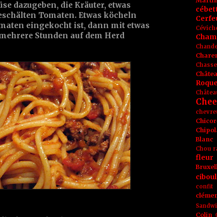
Marti
se dazugeben, die Kräuter, etwas
cébet
schälten Tomaten. Etwas köcheln
Cerfeu
Tomaten eingekocht ist, dann mit etwas
Cévich
 mehrere Stunden auf dem Herd
Cham
Chande
Chare
Chasse
Châte
Roque
Châtea
Chee
chevre
Chicor
Chipol
Blanc
Chou r
fleur
Bruxel
ciboul
confit
clémen
Sandw
Colin