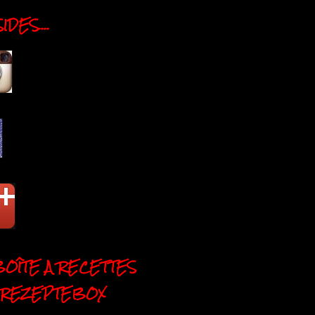
DES....
BOÎTE A RECETTES
 REZEPTEBOX