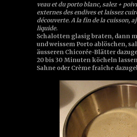
veau
et du
porto blanc
,
salez
+
poiv
externes des endives et laissez cui
découverte. A la fin de la cuisson, 
liquide
.
Schalotten
glasig braten, dann 
und
weissem Porto
ablöschen,
sa
äusseren Chicorée-Blätter dazug
20 bis 30 Minuten köcheln lasse
Sahne
oder Crème fraîche dazuge