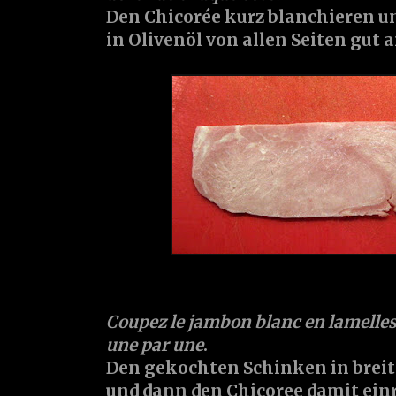
Den Chicorée kurz blanchieren u
in Olivenöl von allen Seiten gut 
Coupez le
jambon blanc
en lamelles
une par une
.
Den
gekochten Schinken
in brei
und dann den Chicoree damit einr