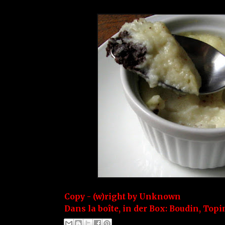
Copy - (w)right by
Unknown
Dans la boîte, in der Box:
Boudin
,
Topi