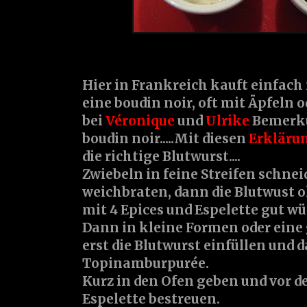
Hier in Frankreich kauft einfac
eine boudin noir, oft mit Äpfeln o
bei
Véronique
und
Ulrike
Bemerku
boudin noir.....Mit diesen
Erkläru
die richtige Blutwurst....
Zwiebeln in feine Streifen schnei
weichbraten, dann die Blutwust o
mit 4 Epices und Espelette gut wü
Dann in kleine Formen oder eine
erst die Blutwurst einfüllen und 
Topinamburpurée.
Kurz in den Ofen geben und vor d
Espelette bestreuen.