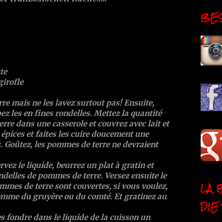
BESI
te
girofle
e mais ne les lavez surtout pas! Ensuite,
ez les en fines rondelles. Mettez la quantité
re dans une casserole et couvrez avec lait et
 épices et faites les cuire doucement une
. Goûtez, les pommes de terre ne devraient
vez le liquide, beurrez un plat à gratin et
delles de pommes de terre. Versez ensuite le
LA 
ommes de terre sont couvertes, si vous voulez,
omme du gruyère ou du comté. Et gratinez au
DIE
 fondre dans le liquide de la cuisson un