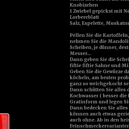
Knobizehen
1 Zwiebel gepickst mit N
Lorbeerblatt
Salz, Espelette, Muskatn
Pellen Sie die Kartoffeln
nehmen Sie die Mandolin
Scheiben, je dünner, des
Messer...
Dann geben Sie die Sche
fiftie fiftie Sahne und M
Geben Sie die Gewürze da
köcheln, am besten probi
ganz so weichgekocht se
Dann schütten Sie alles d
Kochwasser ( besser die K
Gratinform und legen Sie
Dann bedecken Sie alles
können auch etwas gerie
auch ohne. Ab in den hei
Feinschmeckervarianten: