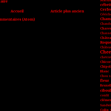
Marti
aire
cébet
Cerfeu
Accueil
Article plus ancien
Cévich
Cham
ommentaires (Atom)
Chande
Chare
Chasse
Châte
Roque
Châtea
Chee
chevre
Chicor
Chipol
Blanc
Chou r
fleur
Bruxel
ciboul
confit
clémen
Sandw
Colin