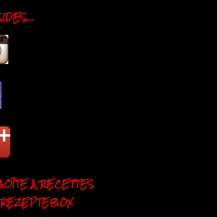
DES....
BOÎTE A RECETTES
 REZEPTEBOX