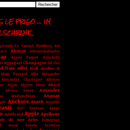
 LE FRIGO .... IM
LSCHRANK
ngörmüs-Le Canard Hamburg
Aal
Abricot
once
Adventskalender
au
Agnès Paquet
Agnolotti
Agrapart Champagne
rt
Ail des
il frais
aillet
Aïoli
airelles
AJ
Alain Passard
Alba
Alexander
Alexandre Chartogne
Alfonso
Allard
ino
Algen
Algues
Aline
Amandes
Alvaro Yanez
Ananas
na
Amelanchiers
Anchois
Aneth
ade
anguille
pasti
AOC Ventoux
Apero
o
Apple
Aprikose
Apfelbrand
née de mer
Arles
Armagnac
nd Arnal
Arneis
Arretxea