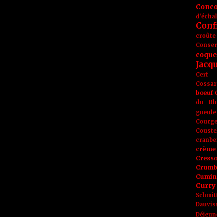
Conc
d'écha
Conf
croûte
Conse
coque
Jacq
Cerf
Cossar
boeuf
du Rh
gueule
Courge
Couste
cranbe
crème 
Cress
Crumb
Cumin
Curry
Schmit
Dauvis
Déjeun