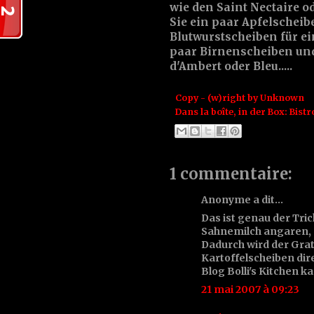
wie den
Saint Nectaire
o
Sie ein paar
Apfel
scheib
Blutwurst
scheiben für e
paar
Birnen
scheiben un
d'Ambert
oder
Bleu
.....
Copy - (w)right by
Unknown
Dans la boîte, in der Box:
Bistr
1 commentaire:
Anonyme a dit…
Das ist genau der Tric
Sahnemilch angaren, s
Dadurch wird der Grat
Kartoffelscheiben dir
Blog Bolli's Kitchen k
21 mai 2007 à 09:23