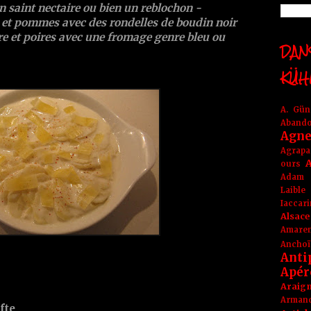
un
saint nectaire
ou bien un
reblochon
-
 et
pommes
avec des rondelles de
boudin
noir
re et
poires
avec une fromage genre
bleu
ou
DANS
KÜH
A. Gü
Aband
Agne
Agrapa
A
ours
Adam
Laible
Iaccar
Alsace
Amare
Anchoï
Anti
Apér
Araig
Arma
fte