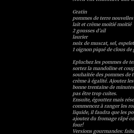
Gratin
pommes de terre nouvelles
lait et crème moitié moitié
2 gousses d'ail
laurier
noix de muscat, sel, espelet
1 oignon piqué de clous de 
Epluchez les pommes de terr
sortez la mandoline et coup
souhaitée des pommes de ter
crème à égalité. Ajoutez les
bonne trentaine de minutes
pas être trop cuites.
Ensuite, égouttez mais réser
commencez à ranger les ron
liquide, il faudra que les p
ajoutez du fromage râpé c
four!
Versions gourmandes: faites