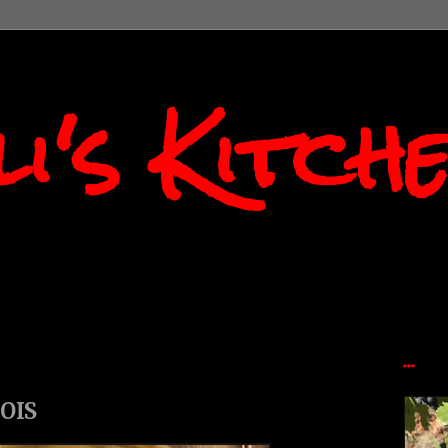
i's Kitch
...
OIS