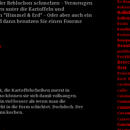
Bo-Bu
der
Reblochon
schmelzen - Vermengen
Bohnen
en unter die Kartoffeln und
Boll
in "Himmel & Erd" - Oder aber auch ein
Bolli
d dann benutzen Sie einen
Fourme
Books
boudin
Boulan
Bouqu
Brand
o
puddin
Brickbl
Brocc
Brot
Brunc
Buch
cacahu
k, die Kartoffelscheiben zuerst in
Caille
o können sie sich damit vollsaugen.
Calama
in viel besser als wenn man die
Camem
ekt in die Form schichtet. Dochdoch. Der
canne
ann kochen.
Caram
Carnev
Casci