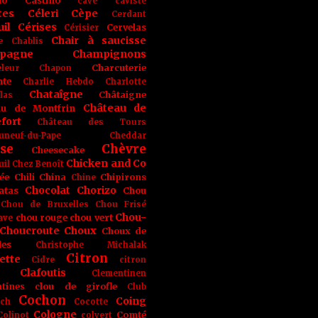
no
Castino
cave
caviste
tes
Céleri
Cèpe
Cerdant
il
Cérises
Cervelas
Cérisier
Chair à saucisse
e
Chablis
pagne
Champignons
Charcuterie
leur
Chapon
nte
Charlie Hebdo
Charlotte
Chataîgne
Châtaigne
las
Château de
au de Montfrin
fort
Château des Tours
uneuf-du-Pape
Cheddar
se
Chèvre
Cheesecake
Chicken and Co
uil
Chez Benoît
ée
Chili
China
Chipirons
Chine
Chocolat
Chorizo
atas
Chou
Chou de Bruxelles
Chou Frisé
Chou-
chou rouge
chou vert
ave
Choucroute
Choux
Choux de
les
Christophe Michalak
Citron
ette
Cidre
citron
Clafoutis
Clementinen
tines
clou de girofle
Club
Cochon
Coing
ich
Cocotte
Cologne
Comté
Colinot
colvert