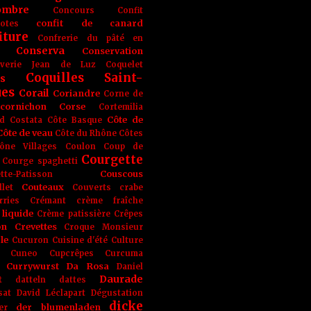
ombre
Concours
Confit
confit de canard
lotes
iture
Confrerie du pâté en
Conserva
Conservation
rverie Jean de Luz
Coquelet
Coquilles Saint-
s
ues
Corail
Coriandre
Corne de
cornichon
Corse
Cortemilia
Côte de
d
Costata
Côte Basque
Côte de veau
Côte du Rhône
Côtes
ône Villages
Coulon
Coup de
Courgette
Courge spaghetti
Couscous
tte-Patisson
Couteaux
llet
Couverts
crabe
rries
Crémant
crème fraîche
liquide
Crème patissière
Crêpes
on
Crevettes
Croque Monsieur
le
Cucuron
Cuisine d'été
Culture
Cuneo
Cupcrêpes
Curcuma
Currywurst
Da Rosa
Daniel
Daurade
t
datteln
dattes
sat
David Léclapart
Dégustation
dicke
der blumenladen
er