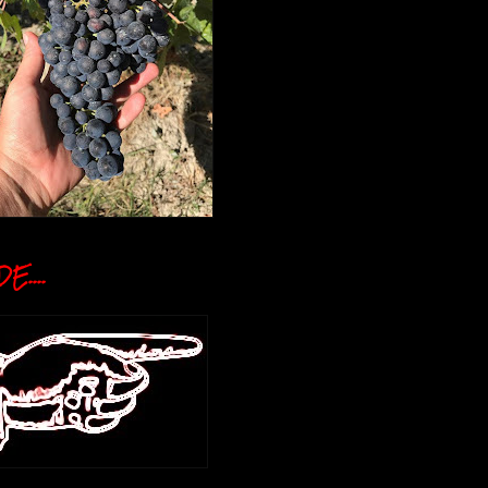
E....