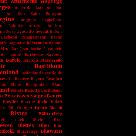
Asperge
haut
Artischocke
rges
Aspérule
Asti
Au bon
r
Au Bon Saint Pourçain
rgine
Augusto Cappellano
ien Laherte
Aureto
Austern
avocado
avocat
gne
Avize
Baba à
Bäckerei Zimmermann
Bacon
balsamico
offe
Baguette
Banane
Bar
Bar Jean
barbe à capucin
Barbecue
Barbera
 de moine
Barolo
Bartolo Mascarello
ch
ic
Basilikum
enland
Baslenland
Bastide du
bavette
Bavière
Bayern
Beaufort
lais Blanc
Beaujoulais Blanc
amel
Bellotta
Bellota
Berthelemy
Betteraves rouges
Beurre
ke
e Bordier
biche
Biarritz
Bidart
Birne
Biscuit
ière
Bill Granger
Bistro
Blätterteig
terteig nach Michel Bras
eeren
Blettes
Bleu
Blini
enkohl
Blutwurst
Blutorange