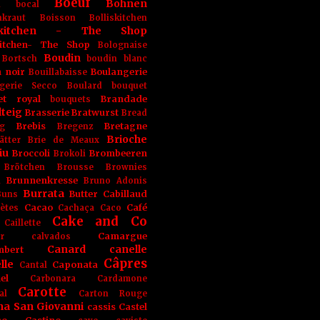
Boeuf
Bohnen
n
bocal
kraut
Boisson
Bolliskitchen
iskitchen - The Shop
skitchen- The Shop
Bolognaise
Boudin
Bortsch
boudin blanc
 noir
Boulangerie
Bouillabaisse
gerie Secco
Boulard
bouquet
et royal
Brandade
bouquets
teig
Brasserie
Bratwurst
Bread
Brebis
Bretagne
g
Bregenz
Brioche
ätter
Brie de Meaux
iu
Broccoli
Brombeeren
Brokoli
Brötchen
Brousse
Brownies
Brunnenkresse
h
Bruno Adonis
Burrata
Butter
Cabillaud
Buns
Cacao
Café
ètes
Cachaça
Caco
Cake and Co
Caillette
Camargue
r
calvados
Canard
canelle
bert
Câpres
lle
Caponata
Cantal
el
Carbonara
Cardamone
Carotte
al
Carton Rouge
na San Giovanni
cassis
Castel