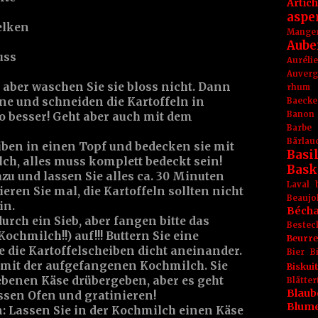
Artic
aspe
elken
Mange
Aube
uss
Aurél
Auver
, aber waschen Sie sie bloss nicht. Dann
rhum
e und schneiden die Kartoffeln in
Baecke
Banon
to besser! Geht aber auch mit dem
Barbe
Bärlau
iben in einen Topf und bedecken sie mit
Basil
ilch, alles muss komplett bedeckt sein!
Bask
zu und lassen Sie alles ca. 30 Minuten
Laval
eren Sie mal, die Kartoffeln sollten nicht
Beaujo
in.
Béch
urch ein Sieb, aber fangen bitte das
Bestec
ochmilch!!) auf!!! Buttern Sie eine
Beurr
 die Kartoffelscheiben dicht aneinander.
Bier
B
 mit der aufgefangenen Kochmilch. Sie
Biskuit
benen Käse drübergeben, aber es geht
Blät
Blaub
ssen Ofen und gratinieren!
Blum
 Lassen Sie in der Kochmilch einen Käse