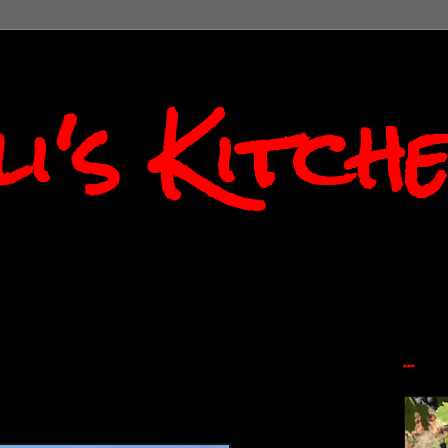
i's Kitch
...