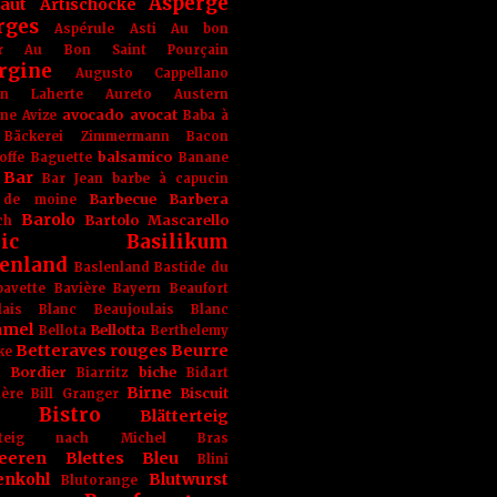
Asperge
haut
Artischocke
rges
Aspérule
Asti
Au bon
r
Au Bon Saint Pourçain
rgine
Augusto Cappellano
ien Laherte
Aureto
Austern
avocado
avocat
gne
Avize
Baba à
Bäckerei Zimmermann
Bacon
balsamico
offe
Baguette
Banane
Bar
Bar Jean
barbe à capucin
Barbecue
Barbera
 de moine
Barolo
Bartolo Mascarello
ch
ic
Basilikum
enland
Baslenland
Bastide du
bavette
Bavière
Bayern
Beaufort
lais Blanc
Beaujoulais Blanc
amel
Bellotta
Bellota
Berthelemy
Betteraves rouges
Beurre
ke
e Bordier
biche
Biarritz
Bidart
Birne
Biscuit
ière
Bill Granger
Bistro
Blätterteig
terteig nach Michel Bras
eeren
Blettes
Bleu
Blini
enkohl
Blutwurst
Blutorange