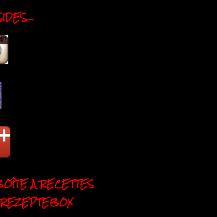
DES....
BOÎTE A RECETTES
 REZEPTEBOX