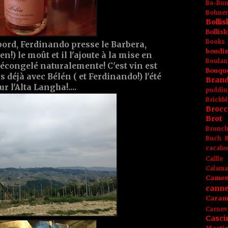
Bo-Bu
Bohnen
Boll
Bolli
Books
abord, Ferdinando presse le Barbera,
boudin
en!) le moût et il l'ajoute à la mise en
Boulan
 décongelé naturalemente! C'est vin est
Bouqu
s déjà avec Bélén ( et Ferdinando!) l'été
Brand
r l'Alta Langha!....
puddin
Brickbl
Brocc
Brot
Brunc
Buch
cacahu
Caille
Calama
Camem
canne
Caram
Carnev
Casci