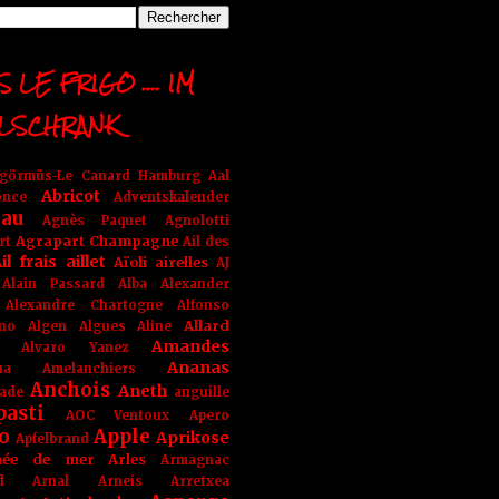
 LE FRIGO .... IM
LSCHRANK
ngörmüs-Le Canard Hamburg
Aal
Abricot
once
Adventskalender
au
Agnès Paquet
Agnolotti
Agrapart Champagne
rt
Ail des
il frais
aillet
Aïoli
airelles
AJ
Alain Passard
Alba
Alexander
Alexandre Chartogne
Alfonso
Allard
ino
Algen
Algues
Aline
Amandes
Alvaro Yanez
Ananas
na
Amelanchiers
Anchois
Aneth
ade
anguille
pasti
AOC Ventoux
Apero
o
Apple
Aprikose
Apfelbrand
née de mer
Arles
Armagnac
nd Arnal
Arneis
Arretxea