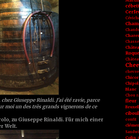
Marti
cébet
Cerfeu
Cévich
Cham
Chande
Chare
Chasse
Châte
Roque
Châtea
Chee
chevre
Chicor
Chipol
Blanc
Chou r
chez Giuseppe Rinaldi. J'ai été ravie, parce
fleur
ur moi un des très grands vignerons de ce
Bruxel
ciboul
lo, zu Giuseppe Rinaldi. Für mich einer
confit
clémen
r Welt.
Sandw
Colin