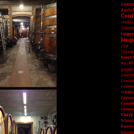
Conc
d'écha
Conf
croûte
Conse
coque
Jacq
Cerf
Cossar
boeuf
du Rh
gueule
Courge
Couste
cranbe
crème 
Cress
Crumb
Cumin
Curry
Schmit
Dauvis
Déjeun