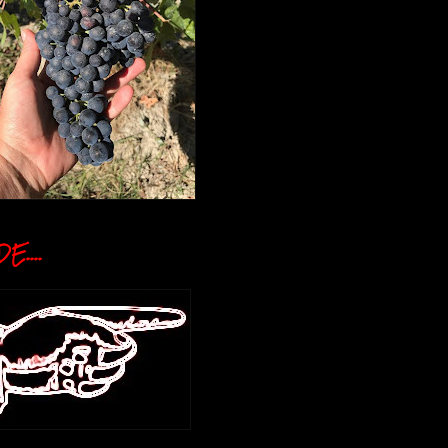
E....