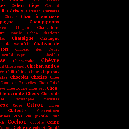
no
Castino
cave
caviste
tes
Céleri
Cèpe
Cerdant
il
Cérises
Cervelas
Cérisier
Chair à saucisse
e
Chablis
pagne
Champignons
Charcuterie
leur
Chapon
nte
Charlie Hebdo
Charlotte
Chataîgne
Châtaigne
las
Château de
au de Montfrin
fort
Château des Tours
uneuf-du-Pape
Cheddar
se
Chèvre
Cheesecake
Chicken and Co
uil
Chez Benoît
ée
Chili
China
Chipirons
Chine
Chocolat
Chorizo
atas
Chou
Chou de Bruxelles
Chou Frisé
Chou-
chou rouge
chou vert
ave
Choucroute
Choux
Choux de
les
Christophe Michalak
Citron
ette
Cidre
citron
Clafoutis
Clementinen
tines
clou de girofle
Club
Cochon
Coing
ich
Cocotte
Cologne
Comté
Colinot
colvert