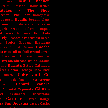
Boeuf
Bohnen
n
bocal
kraut
Boisson
Bolliskitchen
iskitchen - The Shop
skitchen- The Shop
Bolognaise
Boudin
Bortsch
boudin blanc
 noir
Boulangerie
Bouillabaisse
gerie Secco
Boulard
bouquet
et royal
Brandade
bouquets
teig
Brasserie
Bratwurst
Bread
Brebis
Bretagne
g
Bregenz
Brioche
ätter
Brie de Meaux
iu
Broccoli
Brombeeren
Brokoli
Brötchen
Brousse
Brownies
Brunnenkresse
h
Bruno Adonis
Burrata
Butter
Cabillaud
Buns
Cacao
Café
ètes
Cachaça
Caco
Cake and Co
Caillette
Camargue
r
calvados
Canard
canelle
bert
Câpres
lle
Caponata
Cantal
el
Carbonara
Cardamone
Carotte
al
Carton Rouge
na San Giovanni
cassis
Castel