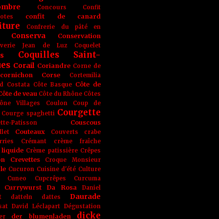
ombre
Concours
Confit
confit de canard
lotes
iture
Confrerie du pâté en
Conserva
Conservation
rverie Jean de Luz
Coquelet
Coquilles Saint-
s
ues
Corail
Coriandre
Corne de
cornichon
Corse
Cortemilia
Côte de
d
Costata
Côte Basque
Côte de veau
Côte du Rhône
Côtes
ône Villages
Coulon
Coup de
Courgette
Courge spaghetti
Couscous
tte-Patisson
Couteaux
llet
Couverts
crabe
rries
Crémant
crème fraîche
liquide
Crème patissière
Crêpes
on
Crevettes
Croque Monsieur
le
Cucuron
Cuisine d'été
Culture
Cuneo
Cupcrêpes
Curcuma
Currywurst
Da Rosa
Daniel
Daurade
t
datteln
dattes
sat
David Léclapart
Dégustation
dicke
der blumenladen
er