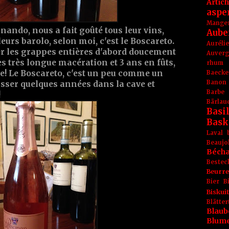
Artic
aspe
Mange
ando, nous a fait goûté tous leur vins,
Aube
leurs barolo, selon moi, c'est le Boscareto.
Aurél
er les grappes entières d'abord doucement
Auver
ès très longue macération et 3 ans en fûts,
rhum
e! Le Boscareto, c'est un peu comme un
Baecke
Banon
aisser quelques années dans la cave et
Barbe
!
Bärlau
Basil
Bask
Laval
Beaujo
Béch
Bestec
Beurr
Bier
B
Biskuit
Blät
Blaub
Blum