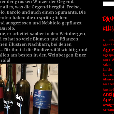
iner der grossen Winzer der Gegend.
 alles, was die Gegend hergibt, Freisa,
olo, Barolo und auch einen Spumante. Die
DANS
enten haben die ursprünglichen
d ausgerissen und Nebbiolo gepflanzt
KÜH
 Barolo.
e, er arbeitet sauber in den Weinbergen,
 es hat so viele Blumen und Pflanzen,
A. Gü
nen illustren Nachbarn, bei denen
Aband
Agne
..Für ihn ist die Biodiversität wichtig, und
 allen am besten in den Weinbergen.Einer
Agrapa
A
rolo!
ours
Adam
Laible
Iaccar
Alsace
Amare
Anchoï
Anti
Apér
Araig
Arma