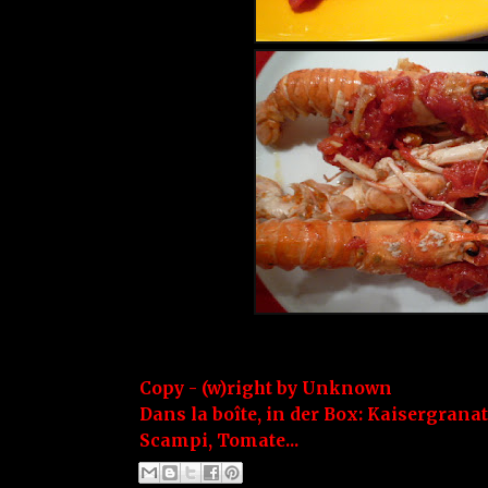
Copy - (w)right by
Unknown
Dans la boîte, in der Box:
Kaisergranat
Scampi
,
Tomate...