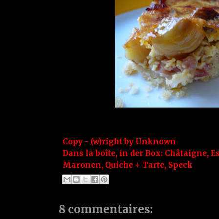
Copy - (w)right by
Unknown
Dans la boîte, in der Box:
Châtaigne
,
E
Maronen
,
Quiche + Tarte
,
Speck
8 commentaires: