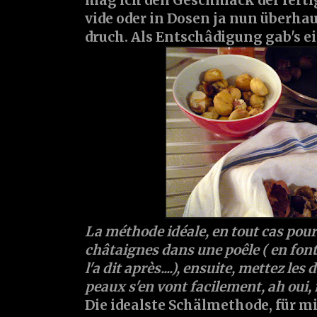
mag ich den Geschmack der ferti
vide oder in Dosen ja nun überhau
druch. Als Entschâdigung gab's e
La méthode idéale, en tout cas pour m
châtaignes dans une poêle ( en font
l'a dit après....), ensuite, mettez les
peaux s'en vont facilement, ah oui, i
Die idealste Schälmethode, für mi