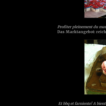
Profiter pleinement du march
Das Marktangebot: reichl
Et bbq et farniente! A bient