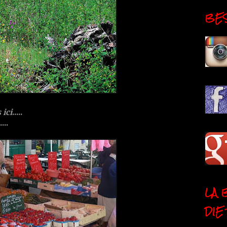
BESI
 ici
.....
...
LA 
DIE