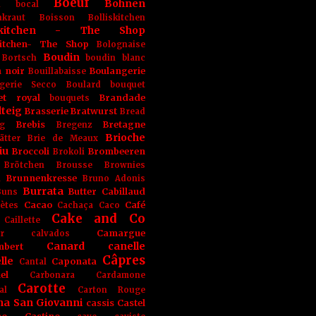
Boeuf
Bohnen
n
bocal
kraut
Boisson
Bolliskitchen
iskitchen - The Shop
skitchen- The Shop
Bolognaise
Boudin
Bortsch
boudin blanc
 noir
Boulangerie
Bouillabaisse
gerie Secco
Boulard
bouquet
et royal
Brandade
bouquets
teig
Brasserie
Bratwurst
Bread
Brebis
Bretagne
g
Bregenz
Brioche
ätter
Brie de Meaux
iu
Broccoli
Brombeeren
Brokoli
Brötchen
Brousse
Brownies
Brunnenkresse
h
Bruno Adonis
Burrata
Butter
Cabillaud
Buns
Cacao
Café
ètes
Cachaça
Caco
Cake and Co
Caillette
Camargue
r
calvados
Canard
canelle
bert
Câpres
lle
Caponata
Cantal
el
Carbonara
Cardamone
Carotte
al
Carton Rouge
na San Giovanni
cassis
Castel