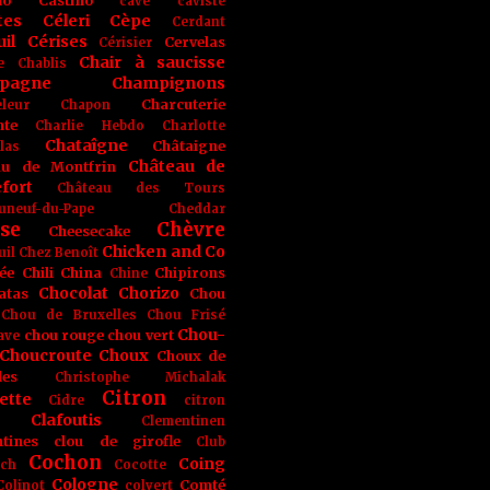
no
Castino
cave
caviste
tes
Céleri
Cèpe
Cerdant
il
Cérises
Cervelas
Cérisier
Chair à saucisse
e
Chablis
pagne
Champignons
Charcuterie
leur
Chapon
nte
Charlie Hebdo
Charlotte
Chataîgne
Châtaigne
las
Château de
au de Montfrin
fort
Château des Tours
uneuf-du-Pape
Cheddar
se
Chèvre
Cheesecake
Chicken and Co
uil
Chez Benoît
ée
Chili
China
Chipirons
Chine
Chocolat
Chorizo
atas
Chou
Chou de Bruxelles
Chou Frisé
Chou-
chou rouge
chou vert
ave
Choucroute
Choux
Choux de
les
Christophe Michalak
Citron
ette
Cidre
citron
Clafoutis
Clementinen
tines
clou de girofle
Club
Cochon
Coing
ich
Cocotte
Cologne
Comté
Colinot
colvert