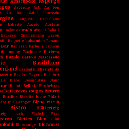
Asperge
haut
Artischocke
rges
Aspérule
Asti
Au bon
r
Au Bon Saint Pourçain
rgine
Augusto Cappellano
ien Laherte
Aureto
Austern
avocado
avocat
gne
Avize
Baba à
Bäckerei Zimmermann
Bacon
balsamico
offe
Baguette
Banane
Bar
Bar Jean
barbe à capucin
Barbecue
Barbera
 de moine
Barolo
Bartolo Mascarello
ch
ic
Basilikum
enland
Baslenland
Bastide du
bavette
Bavière
Bayern
Beaufort
lais Blanc
Beaujoulais Blanc
amel
Bellotta
Bellota
Berthelemy
Betteraves rouges
Beurre
ke
e Bordier
biche
Biarritz
Bidart
Birne
Biscuit
ière
Bill Granger
Bistro
Blätterteig
terteig nach Michel Bras
eeren
Blettes
Bleu
Blini
enkohl
Blutwurst
Blutorange