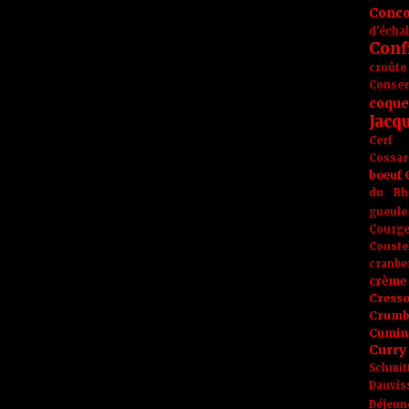
Conc
d'écha
Conf
croûte
Conse
coque
Jacq
Cerf
Cossar
boeuf
du Rh
gueule
Courge
Couste
cranbe
crème 
Cress
Crumb
Cumin
Curry
Schmit
Dauvis
Déjeun