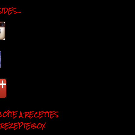
DES....
BOÎTE A RECETTES
 REZEPTEBOX