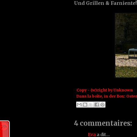
Und Grillen & Farniente! 
Copy - (w)right by
Unknown
Dans la boîte, in der Box:
Oste
4 commentaires:
Eva
a dit…