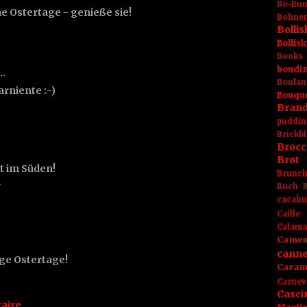
Bo-Bu
e Ostertage - genieße sie!
Bohnen
Boll
Bolli
Books
boudin
t…
Boulan
arniente :-)
Bouqu
Brand
puddin
Brickbl
Brocc
Brot
it im Süden!
Brunc
n
Buch
cacahu
Caille
Calama
Camem
canne
ge Ostertage!
Caram
Carnev
Casci
aire