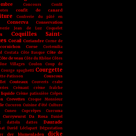
ombre
Concours
Confit
confit de canard
lotes
iture
Confrerie du pâté en
Conserva
Conservation
rverie Jean de Luz
Coquelet
Coquilles Saint-
s
ues
Corail
Coriandre
Corne de
cornichon
Corse
Cortemilia
Côte de
d
Costata
Côte Basque
Côte de veau
Côte du Rhône
Côtes
ône Villages
Coulon
Coup de
Courgette
Courge spaghetti
Couscous
tte-Patisson
Couteaux
llet
Couverts
crabe
rries
Crémant
crème fraîche
liquide
Crème patissière
Crêpes
on
Crevettes
Croque Monsieur
le
Cucuron
Cuisine d'été
Culture
Cuneo
Cupcrêpes
Curcuma
Currywurst
Da Rosa
Daniel
Daurade
t
datteln
dattes
sat
David Léclapart
Dégustation
dicke
der blumenladen
er