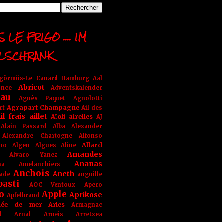
 LE FRIGO .... IM
LSCHRANK
ngörmüs-Le Canard Hamburg
Aal
Abricot
once
Adventskalender
au
Agnès Paquet
Agnolotti
Agrapart Champagne
rt
Ail des
il frais
aillet
Aïoli
airelles
AJ
Alain Passard
Alba
Alexander
Alexandre Chartogne
Alfonso
Allard
ino
Algen
Algues
Aline
Amandes
Alvaro Yanez
Ananas
na
Amelanchiers
Anchois
Aneth
ade
anguille
pasti
AOC Ventoux
Apero
o
Apple
Aprikose
Apfelbrand
née de mer
Arles
Armagnac
nd Arnal
Arneis
Arretxea