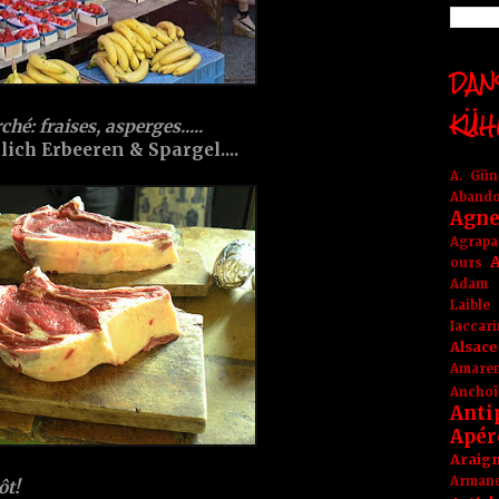
DANS
KÜH
é: fraises, asperges.....
ich Erbeeren & Spargel....
A. Gü
Aband
Agne
Agrapa
A
ours
Adam
Laible
Iaccar
Alsace
Amare
Anchoï
Anti
Apér
Araig
Arma
ôt!