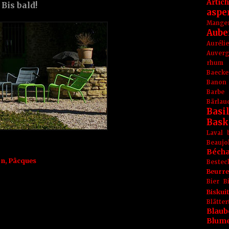
Artic
Bis bald!
aspe
Mange
Aube
Aurél
Auver
rhum
Baecke
Banon
Barbe
Bärlau
Basil
Bask
Laval
Beaujo
Béch
rn
,
Pâcques
Bestec
Beurr
Bier
B
Biskuit
Blät
Blaub
Blum