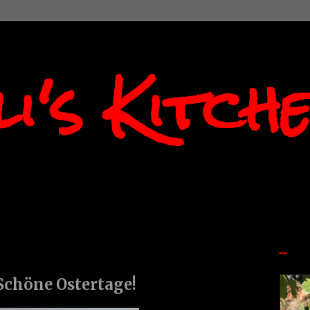
i's Kitch
...
Schöne Ostertage!