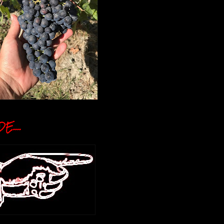
E....