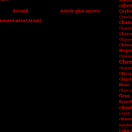
Marti
cébet
Accueil
Article plus ancien
Cerfeu
Cévich
ommentaires (Atom)
Cham
Chande
Chare
Chasse
Châte
Roque
Châtea
Chee
chevre
Chicor
Chipol
Blanc
Chou r
fleur
Bruxel
ciboul
confit
clémen
Sandw
Colin