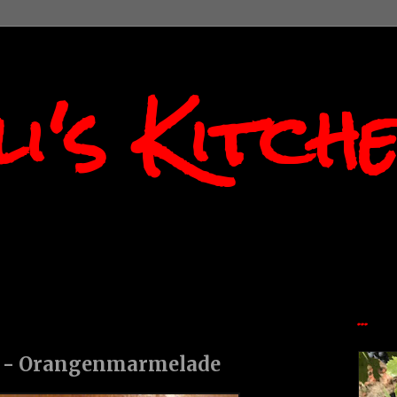
i's Kitch
...
- Orangenmarmelade