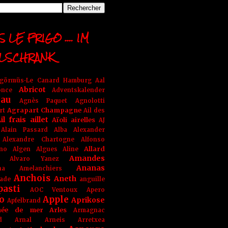
 LE FRIGO .... IM
LSCHRANK
ngörmüs-Le Canard Hamburg
Aal
Abricot
once
Adventskalender
au
Agnès Paquet
Agnolotti
Agrapart Champagne
rt
Ail des
il frais
aillet
Aïoli
airelles
AJ
Alain Passard
Alba
Alexander
Alexandre Chartogne
Alfonso
Allard
ino
Algen
Algues
Aline
Amandes
Alvaro Yanez
Ananas
na
Amelanchiers
Anchois
Aneth
ade
anguille
pasti
AOC Ventoux
Apero
o
Apple
Aprikose
Apfelbrand
née de mer
Arles
Armagnac
nd Arnal
Arneis
Arretxea