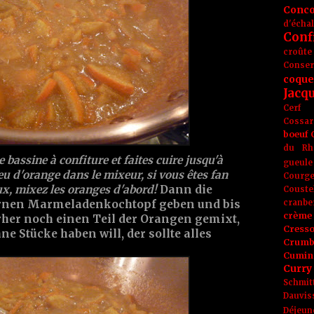
Conc
d'écha
Conf
croûte
Conse
coque
Jacq
Cerf
Cossar
boeuf
du Rh
 bassine à confiture et faites cuire jusqu'à
gueule
peu d'orange dans le mixeur, si vous êtes fan
Courge
x, mixez les oranges d'abord!
Dann die
Couste
cranbe
rnen Marmeladenkochtopf geben und bis
crème 
rher noch einen Teil der Orangen gemixt,
Cress
e Stücke haben will, der sollte alles
Crumb
Cumin
Curry
Schmit
Dauvis
Déjeun