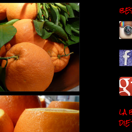
BESI
LA 
DIE