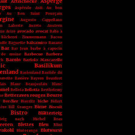
Asperge
haut
Artischocke
rges
Aspérule
Asti
Au bon
r
Au Bon Saint Pourçain
rgine
Augusto Cappellano
ien Laherte
Aureto
Austern
avocado
avocat
gne
Avize
Baba à
Bäckerei Zimmermann
Bacon
balsamico
offe
Baguette
Banane
Bar
Bar Jean
barbe à capucin
Barbecue
Barbera
 de moine
Barolo
Bartolo Mascarello
ch
ic
Basilikum
enland
Baslenland
Bastide du
bavette
Bavière
Bayern
Beaufort
lais Blanc
Beaujoulais Blanc
amel
Bellotta
Bellota
Berthelemy
Betteraves rouges
Beurre
ke
e Bordier
biche
Biarritz
Bidart
Birne
Biscuit
ière
Bill Granger
Bistro
Blätterteig
terteig nach Michel Bras
eeren
Blettes
Bleu
Blini
enkohl
Blutwurst
Blutorange