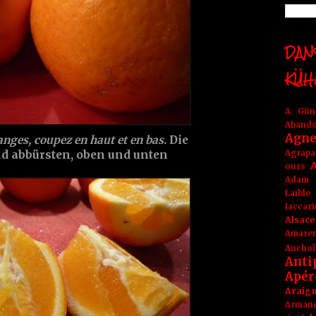
DANS
KÜH
A. Gü
Aband
Agne
ranges, coupez en haut et en bas.
Die
Agrapa
d abbürsten, oben und unten
A
ours
Adam
Laible
Iaccar
Alsace
Amare
Anchoï
Anti
Apér
Araig
Arma