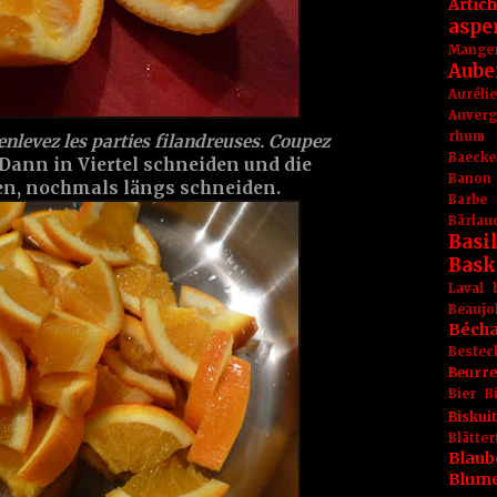
Artic
aspe
Mange
Aube
Aurél
Auver
rhum
enlevez les parties filandreuses. Coupez
Baecke
 Dann in Viertel schneiden und die
Banon
en, nochmals längs schneiden.
Barbe
Bärlau
Basil
Bask
Laval
Beaujo
Béch
Bestec
Beurr
Bier
B
Biskuit
Blät
Blaub
Blum