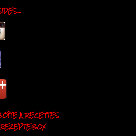
DES....
BOÎTE A RECETTES
 REZEPTEBOX