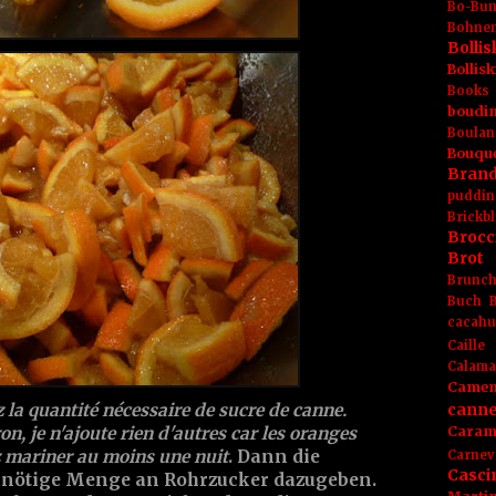
Bo-Bu
Bohnen
Boll
Bolli
Books
boudin
Boulan
Bouqu
Brand
puddin
Brickbl
Brocc
Brot
Brunc
Buch
cacahu
Caille
Calama
Camem
canne
z la quantité nécessaire de sucre de canne.
Caram
on, je n'ajoute rien d'autres car les oranges
z mariner au moins une nuit
. Dann die
Carnev
Casci
 nötige Menge an Rohrzucker dazugeben.