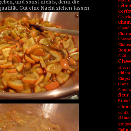
Marti
eben, und sonst nichts, denn die
cébet
alität. Gut eine Nacht ziehen lassen.
Cerfeu
Cévich
Cham
Chande
Chare
Chasse
Châte
Roque
Châtea
Chee
chevre
Chicor
Chipol
Blanc
Chou r
fleur
Bruxel
ciboul
confit
clémen
Sandw
Colin