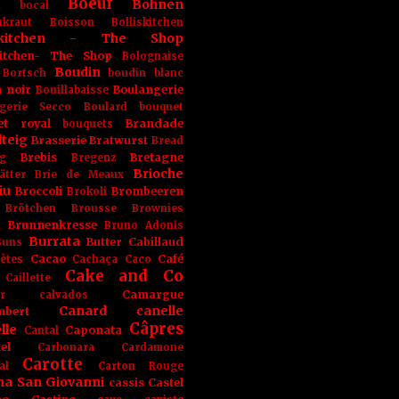
Boeuf
Bohnen
n
bocal
kraut
Boisson
Bolliskitchen
iskitchen - The Shop
skitchen- The Shop
Bolognaise
Boudin
Bortsch
boudin blanc
 noir
Boulangerie
Bouillabaisse
gerie Secco
Boulard
bouquet
et royal
Brandade
bouquets
teig
Brasserie
Bratwurst
Bread
Brebis
Bretagne
g
Bregenz
Brioche
ätter
Brie de Meaux
iu
Broccoli
Brombeeren
Brokoli
Brötchen
Brousse
Brownies
Brunnenkresse
h
Bruno Adonis
Burrata
Butter
Cabillaud
Buns
Cacao
Café
ètes
Cachaça
Caco
Cake and Co
Caillette
Camargue
r
calvados
Canard
canelle
bert
Câpres
lle
Caponata
Cantal
el
Carbonara
Cardamone
Carotte
al
Carton Rouge
na San Giovanni
cassis
Castel