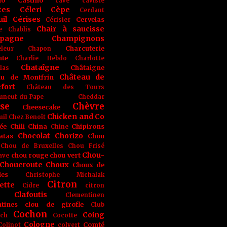
no
Castino
cave
caviste
tes
Céleri
Cèpe
Cerdant
il
Cérises
Cervelas
Cérisier
Chair à saucisse
e
Chablis
pagne
Champignons
Charcuterie
leur
Chapon
nte
Charlie Hebdo
Charlotte
Chataîgne
Châtaigne
las
Château de
au de Montfrin
fort
Château des Tours
uneuf-du-Pape
Cheddar
se
Chèvre
Cheesecake
Chicken and Co
uil
Chez Benoît
ée
Chili
China
Chipirons
Chine
Chocolat
Chorizo
atas
Chou
Chou de Bruxelles
Chou Frisé
Chou-
chou rouge
chou vert
ave
Choucroute
Choux
Choux de
les
Christophe Michalak
Citron
ette
Cidre
citron
Clafoutis
Clementinen
tines
clou de girofle
Club
Cochon
Coing
ich
Cocotte
Cologne
Comté
Colinot
colvert