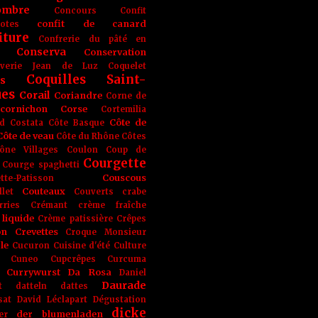
ombre
Concours
Confit
confit de canard
lotes
iture
Confrerie du pâté en
Conserva
Conservation
rverie Jean de Luz
Coquelet
Coquilles Saint-
s
ues
Corail
Coriandre
Corne de
cornichon
Corse
Cortemilia
Côte de
d
Costata
Côte Basque
Côte de veau
Côte du Rhône
Côtes
ône Villages
Coulon
Coup de
Courgette
Courge spaghetti
Couscous
tte-Patisson
Couteaux
llet
Couverts
crabe
rries
Crémant
crème fraîche
liquide
Crème patissière
Crêpes
on
Crevettes
Croque Monsieur
le
Cucuron
Cuisine d'été
Culture
Cuneo
Cupcrêpes
Curcuma
Currywurst
Da Rosa
Daniel
Daurade
t
datteln
dattes
sat
David Léclapart
Dégustation
dicke
der blumenladen
er