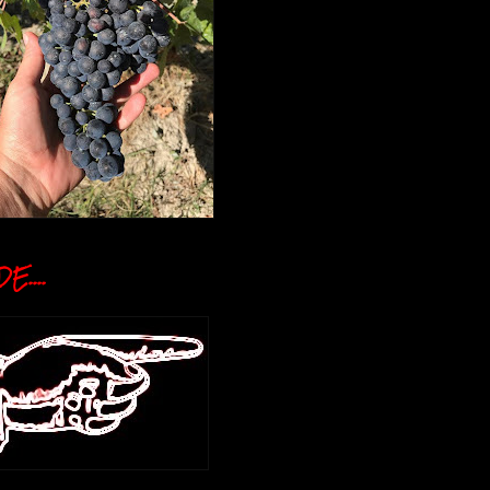
E....