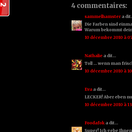
4 commentaires:
sammelhamster
a di
Die Farben sind einma
Warum bekommt dein 
10 décembre 2010 à 07
Nathalie
a dit…
Toll ... wenn man fris
10 décembre 2010 à 10
Eva
a dit…
LECKER! Aber eben nur
10 décembre 2010 à 13
Foodafok
a dit…
Super! Ich gebe Ihnen