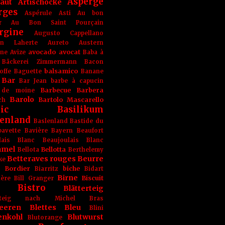
Asperge
haut
Artischocke
rges
Aspérule
Asti
Au bon
r
Au Bon Saint Pourçain
rgine
Augusto Cappellano
ien Laherte
Aureto
Austern
avocado
avocat
gne
Avize
Baba à
Bäckerei Zimmermann
Bacon
balsamico
offe
Baguette
Banane
Bar
Bar Jean
barbe à capucin
Barbecue
Barbera
 de moine
Barolo
Bartolo Mascarello
ch
ic
Basilikum
enland
Baslenland
Bastide du
bavette
Bavière
Bayern
Beaufort
lais Blanc
Beaujoulais Blanc
amel
Bellotta
Bellota
Berthelemy
Betteraves rouges
Beurre
ke
e Bordier
biche
Biarritz
Bidart
Birne
Biscuit
ière
Bill Granger
Bistro
Blätterteig
terteig nach Michel Bras
eeren
Blettes
Bleu
Blini
enkohl
Blutwurst
Blutorange