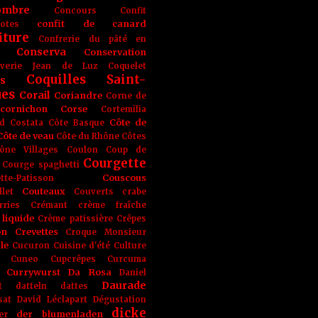
ombre
Concours
Confit
confit de canard
lotes
iture
Confrerie du pâté en
Conserva
Conservation
rverie Jean de Luz
Coquelet
Coquilles Saint-
s
ues
Corail
Coriandre
Corne de
cornichon
Corse
Cortemilia
Côte de
d
Costata
Côte Basque
Côte de veau
Côte du Rhône
Côtes
ône Villages
Coulon
Coup de
Courgette
Courge spaghetti
Couscous
tte-Patisson
Couteaux
llet
Couverts
crabe
rries
Crémant
crème fraîche
liquide
Crème patissière
Crêpes
on
Crevettes
Croque Monsieur
le
Cucuron
Cuisine d'été
Culture
Cuneo
Cupcrêpes
Curcuma
Currywurst
Da Rosa
Daniel
Daurade
t
datteln
dattes
sat
David Léclapart
Dégustation
dicke
der blumenladen
er