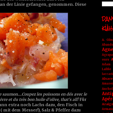
, an der Linie gefangen, genommen. Diese
DANS
KÜH
A. Gü
Aband
Agne
Agrapa
A
ours
Adam
Laible
Iaccar
Alsace
Amare
Anchoï
Anti
le saumon....Coupez les poissons en dés avec le
Apér
re et du très bon huile d'olive, that's all!
Für
Araig
nn extra noch Lachs dazu, den Fisch in
Arma
( mit dem Messer!), Salz & Pfeffer dazu