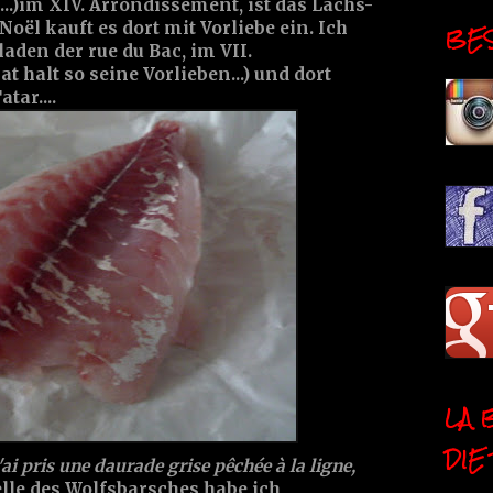
..)im XIV. Arrondissement, ist das Lachs-
oël kauft es dort mit Vorliebe ein. Ich
BESI
aden der rue du Bac, im VII.
t halt so seine Vorlieben...) und dort
tar....
LA 
DIE
'ai pris une daurade grise pêchée à la ligne,
elle des Wolfsbarsches habe ich