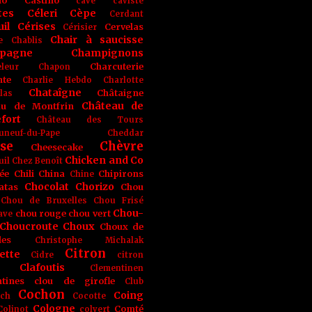
no
Castino
cave
caviste
tes
Céleri
Cèpe
Cerdant
il
Cérises
Cervelas
Cérisier
Chair à saucisse
e
Chablis
pagne
Champignons
Charcuterie
leur
Chapon
nte
Charlie Hebdo
Charlotte
Chataîgne
Châtaigne
las
Château de
au de Montfrin
fort
Château des Tours
uneuf-du-Pape
Cheddar
se
Chèvre
Cheesecake
Chicken and Co
uil
Chez Benoît
ée
Chili
China
Chipirons
Chine
Chocolat
Chorizo
atas
Chou
Chou de Bruxelles
Chou Frisé
Chou-
chou rouge
chou vert
ave
Choucroute
Choux
Choux de
les
Christophe Michalak
Citron
ette
Cidre
citron
Clafoutis
Clementinen
tines
clou de girofle
Club
Cochon
Coing
ich
Cocotte
Cologne
Comté
Colinot
colvert