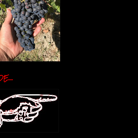
E....