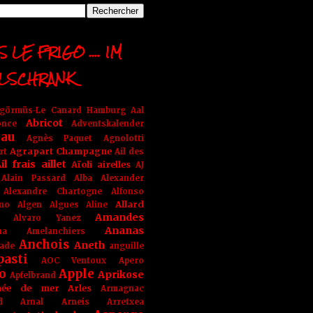
 LE FRIGO .... IM
LSCHRANK
ngörmüs-Le Canard Hamburg
Aal
Abricot
once
Adventskalender
au
Agnès Paquet
Agnolotti
Agrapart Champagne
rt
Ail des
il frais
aillet
Aïoli
airelles
AJ
Alain Passard
Alba
Alexander
Alexandre Chartogne
Alfonso
Allard
ino
Algen
Algues
Aline
Amandes
Alvaro Yanez
Ananas
na
Amelanchiers
Anchois
Aneth
ade
anguille
pasti
AOC Ventoux
Apero
o
Apple
Aprikose
Apfelbrand
née de mer
Arles
Armagnac
nd Arnal
Arneis
Arretxea