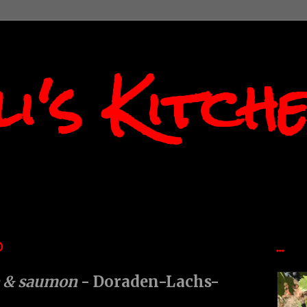
i's Kitch
0
...
e & saumon
- Doraden-Lachs-