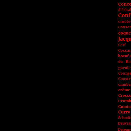
Conc
d'écha
Conf
croûte
Conse
coque
Jacq
Cerf
Cossar
boeuf
du Rh
gueule
Courge
Couste
cranbe
crème 
Cress
Crumb
Cumin
Curry
Schmit
Dauvis
Déjeun