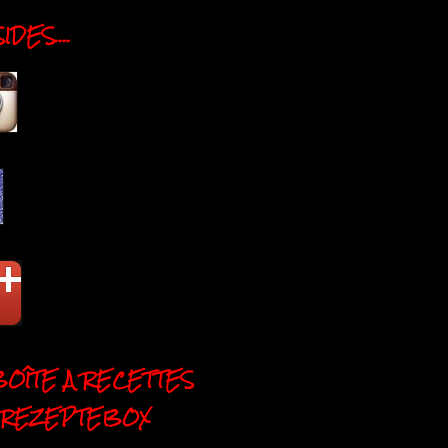
DES....
BOÎTE A RECETTES
 REZEPTEBOX