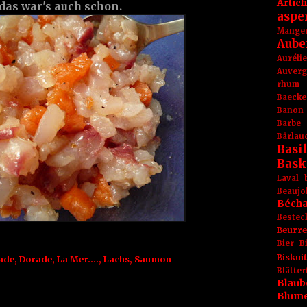
Artic
 das war's auch schon.
aspe
Mange
Aube
Aurél
Auver
rhum
Baecke
Banon
Barbe
Bärlau
Basil
Bask
Laval
Beaujo
Béch
Bestec
Beurr
Bier
B
Biskuit
ade
,
Dorade
,
La Mer....
,
Lachs
,
Saumon
Blät
Blaub
Blum