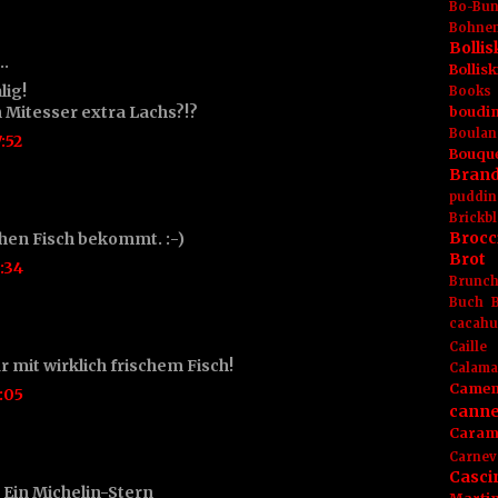
Bo-Bu
Bohnen
Boll
t…
Bolli
lig!
Books
Mitesser extra Lachs?!?
boudin
Boulan
:52
Bouqu
Brand
puddin
Brickbl
Brocc
chen Fisch bekommt. :-)
Brot
:34
Brunc
Buch
cacahu
Caille
 mit wirklich frischem Fisch!
Calama
Camem
:05
canne
Caram
Carnev
Casci
 Ein Michelin-Stern