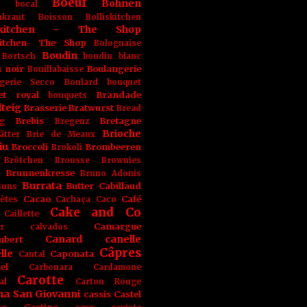
Boeuf
Bohnen
n
bocal
kraut
Boisson
Bolliskitchen
iskitchen - The Shop
skitchen- The Shop
Bolognaise
Boudin
Bortsch
boudin blanc
 noir
Boulangerie
Bouillabaisse
gerie Secco
Boulard
bouquet
et royal
Brandade
bouquets
teig
Brasserie
Bratwurst
Bread
Brebis
Bretagne
g
Bregenz
Brioche
ätter
Brie de Meaux
iu
Broccoli
Brombeeren
Brokoli
Brötchen
Brousse
Brownies
Brunnenkresse
h
Bruno Adonis
Burrata
Butter
Cabillaud
Buns
Cacao
Café
ètes
Cachaça
Caco
Cake and Co
Caillette
Camargue
r
calvados
Canard
canelle
bert
Câpres
lle
Caponata
Cantal
el
Carbonara
Cardamone
Carotte
al
Carton Rouge
na San Giovanni
cassis
Castel