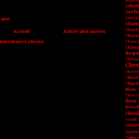
Marti
cébet
Cerfeu
Cévich
aire
Cham
Chande
Accueil
Article plus ancien
Chare
ommentaires (Atom)
Chasse
Châte
Roque
Châtea
Chee
chevre
Chicor
Chipol
Blanc
Chou r
fleur
Bruxel
ciboul
confit
clémen
Sandw
Colin