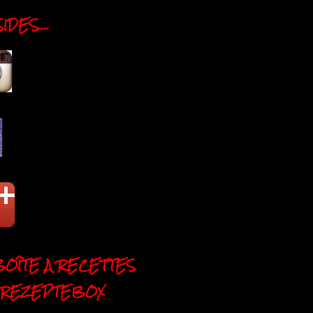
DES....
BOÎTE A RECETTES
 REZEPTEBOX