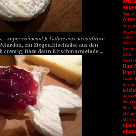
Artic
aspe
Mange
Aube
Aurél
Auver
rhum
....super crémeux! Je l'adore avec la confiture
Baecke
n Pelardon, ein Ziegenfrischkäse aus den
Banon
ch cremig. Dazu dann Kirschmarmelade....
Barbe
Bärlau
Basil
Bask
Laval
Beaujo
Béch
Bestec
Beurr
Bier
B
Biskuit
Blät
Blaub
Blum