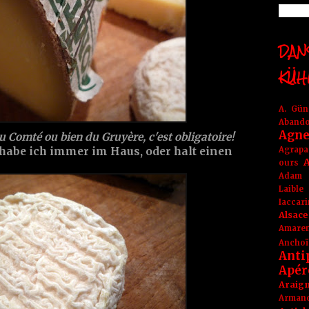
DANS
KÜH
A. Gü
Aband
Agne
du Comté ou bien du Gruyère, c'est obligatoire!
Agrapa
 habe ich immer im Haus, oder halt einen
A
ours
Adam
Laible
Iaccar
Alsace
Amare
Anchoï
Anti
Apér
Araig
Arma