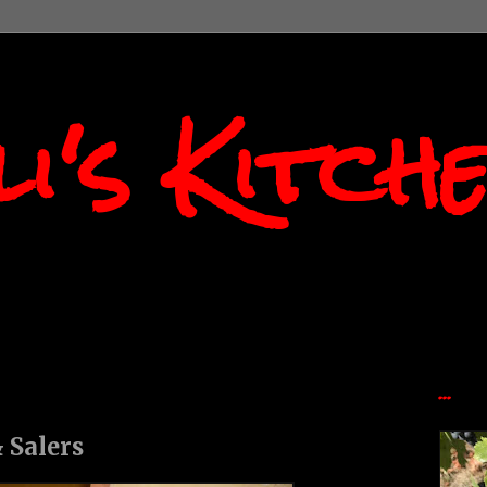
i's Kitch
...
 Salers