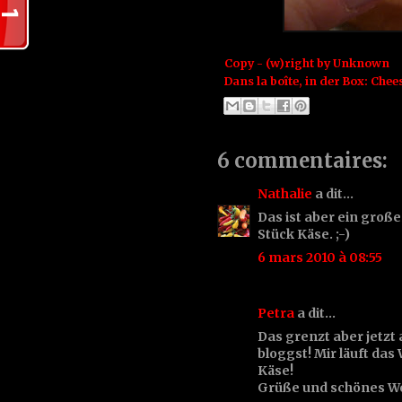
Copy - (w)right by
Unknown
Dans la boîte, in der Box:
Chee
6 commentaires:
Nathalie
a dit…
Das ist aber ein groß
Stück Käse. ;-)
6 mars 2010 à 08:55
Petra
a dit…
Das grenzt aber jetzt 
bloggst! Mir läuft da
Käse!
Grüße und schönes 