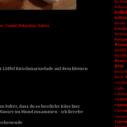
Bo-Bu
Bohnen
Boll
Bolli
Books
se
,
Comté
,
Pelardon
,
Salers
boudin
Boulan
Bouqu
Brand
puddin
Brickbl
Brocc
Brot
er Löffel Kirschmarmelade auf dem kleinen
Brunc
Buch
cacahu
Caille
Calama
Camem
canne
an Folter, dass du so herrliche Käse hier
Caram
s Wasser im Mund zusammen - ich lieeebe
Carnev
Casci
Wochenende