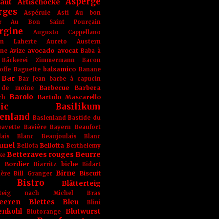
Asperge
haut
Artischocke
rges
Aspérule
Asti
Au bon
r
Au Bon Saint Pourçain
rgine
Augusto Cappellano
ien Laherte
Aureto
Austern
avocado
avocat
gne
Avize
Baba à
Bäckerei Zimmermann
Bacon
balsamico
offe
Baguette
Banane
Bar
Bar Jean
barbe à capucin
Barbecue
Barbera
 de moine
Barolo
Bartolo Mascarello
ch
ic
Basilikum
enland
Baslenland
Bastide du
bavette
Bavière
Bayern
Beaufort
lais Blanc
Beaujoulais Blanc
amel
Bellotta
Bellota
Berthelemy
Betteraves rouges
Beurre
ke
e Bordier
biche
Biarritz
Bidart
Birne
Biscuit
ière
Bill Granger
Bistro
Blätterteig
terteig nach Michel Bras
eeren
Blettes
Bleu
Blini
enkohl
Blutwurst
Blutorange