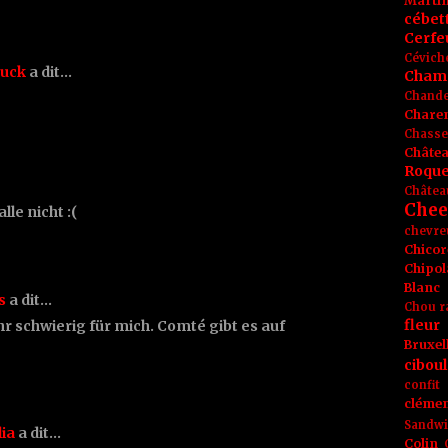
Marti
cébet
Cerfeu
Cévich
nuck
a dit…
Cham
Chande
Chare
Chasse
Châte
Roque
Châtea
Chee
lle nicht :(
chevre
Chicor
Chipol
Blanc
s
a dit…
Chou r
fleur
r schwierig für mich. Comté gibt es auf
Bruxel
ciboul
confit
clémen
Sandw
lia
a dit…
Colin