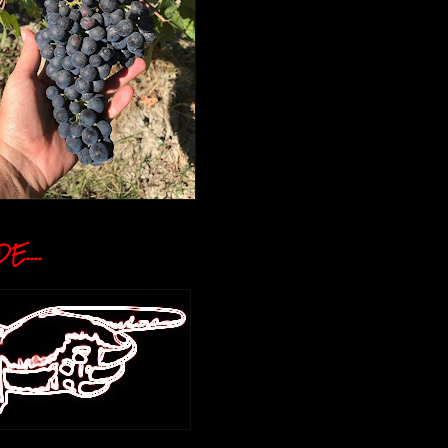
E....