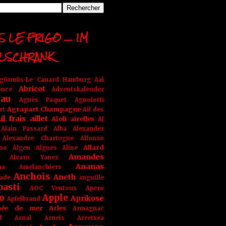
 LE FRIGO .... IM
LSCHRANK
ngörmüs-Le Canard Hamburg
Aal
Abricot
once
Adventskalender
au
Agnès Paquet
Agnolotti
Agrapart Champagne
rt
Ail des
il frais
aillet
Aïoli
airelles
AJ
Alain Passard
Alba
Alexander
Alexandre Chartogne
Alfonso
Allard
ino
Algen
Algues
Aline
Amandes
Alvaro Yanez
Ananas
na
Amelanchiers
Anchois
Aneth
ade
anguille
pasti
AOC Ventoux
Apero
o
Apple
Aprikose
Apfelbrand
née de mer
Arles
Armagnac
nd Arnal
Arneis
Arretxea