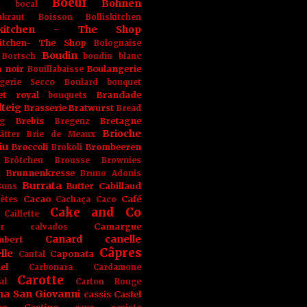
Boeuf
Bohnen
n
bocal
kraut
Boisson
Bolliskitchen
iskitchen - The Shop
skitchen- The Shop
Bolognaise
Boudin
Bortsch
boudin blanc
 noir
Boulangerie
Bouillabaisse
gerie Secco
Boulard
bouquet
et royal
Brandade
bouquets
teig
Brasserie
Bratwurst
Bread
Brebis
Bretagne
g
Bregenz
Brioche
ätter
Brie de Meaux
iu
Broccoli
Brombeeren
Brokoli
Brötchen
Brousse
Brownies
Brunnenkresse
h
Bruno Adonis
Burrata
Butter
Cabillaud
Buns
Cacao
Café
ètes
Cachaça
Caco
Cake and Co
Caillette
Camargue
r
calvados
Canard
canelle
bert
Câpres
lle
Caponata
Cantal
el
Carbonara
Cardamone
Carotte
al
Carton Rouge
na San Giovanni
cassis
Castel