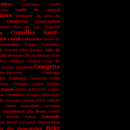
ombre
Concours
Confit
confit de canard
lotes
iture
Confrerie du pâté en
Conserva
Conservation
rverie Jean de Luz
Coquelet
Coquilles Saint-
s
ues
Corail
Coriandre
Corne de
cornichon
Corse
Cortemilia
Côte de
d
Costata
Côte Basque
Côte de veau
Côte du Rhône
Côtes
ône Villages
Coulon
Coup de
Courgette
Courge spaghetti
Couscous
tte-Patisson
Couteaux
llet
Couverts
crabe
rries
Crémant
crème fraîche
liquide
Crème patissière
Crêpes
on
Crevettes
Croque Monsieur
le
Cucuron
Cuisine d'été
Culture
Cuneo
Cupcrêpes
Curcuma
Currywurst
Da Rosa
Daniel
Daurade
t
datteln
dattes
sat
David Léclapart
Dégustation
dicke
der blumenladen
er