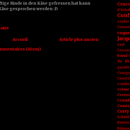
äftige Rinde in den Käse gefressen hat kann
Conc
Käse gesprochen werden :D
d'écha
Conf
croûte
Conse
aire
coque
Jacq
Accueil
Article plus ancien
Cerf
ommentaires (Atom)
Cossar
boeuf
du Rh
gueule
Courge
Couste
cranbe
crème 
Cress
Crumb
Cumin
Curry
Schmit
Dauvis
Déjeun