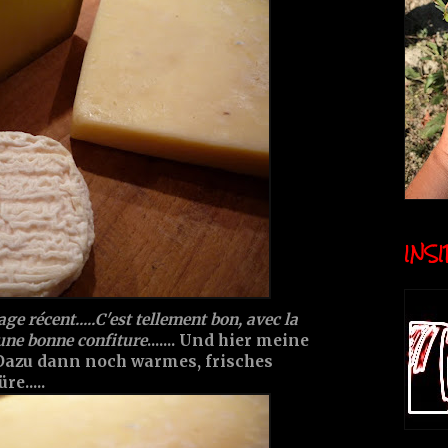
INSID
e récent.....C'est tellement bon, avec la
une bonne confiture
....... Und hier meine
.Dazu dann noch warmes, frisches
e.....