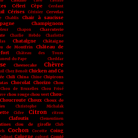
no
Castino
cave
caviste
tes
Céleri
Cèpe
Cerdant
il
Cérises
Cervelas
Cérisier
Chair à saucisse
e
Chablis
pagne
Champignons
Charcuterie
leur
Chapon
nte
Charlie Hebdo
Charlotte
Chataîgne
Châtaigne
las
Château de
au de Montfrin
fort
Château des Tours
uneuf-du-Pape
Cheddar
se
Chèvre
Cheesecake
Chicken and Co
uil
Chez Benoît
ée
Chili
China
Chipirons
Chine
Chocolat
Chorizo
atas
Chou
Chou de Bruxelles
Chou Frisé
Chou-
chou rouge
chou vert
ave
Choucroute
Choux
Choux de
les
Christophe Michalak
Citron
ette
Cidre
citron
Clafoutis
Clementinen
tines
clou de girofle
Club
Cochon
Coing
ich
Cocotte
Cologne
Comté
Colinot
colvert