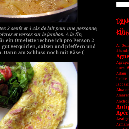
DANS
z 2 oeufs et 3 càs de lait pour une personne,
KÜH
ivrez et versez sur le jambon. A la fin,
ür ein Omelette rechne ich pro Person 2
A. Gü
s gut verquirlen, salzen und pfeffern und
Aband
. Dann am Schluss noch mit Käse (
Agne
Agrapa
A
ours
Adam
Laible
Iaccar
Alsace
Amare
Anchoï
Anti
Apér
Araig
Arma