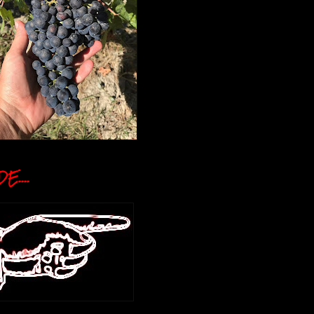
E....