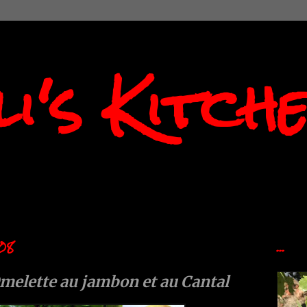
i's Kitch
08
...
melette au jambon et au Cantal