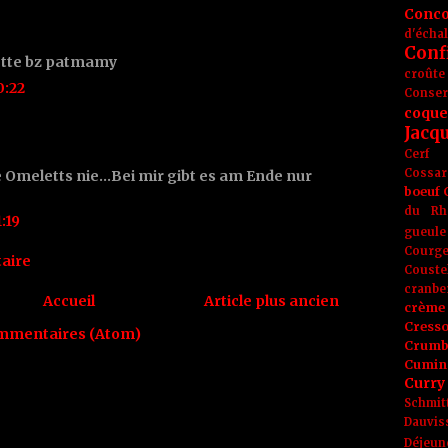
Conc
d'écha
Conf
ette bz patmamy
croûte
0:22
Conse
coque
Jacq
Cerf
Cossar
e Omeletts nie...Bei mir gibt es am Ende nur
boeuf
du Rh
:19
gueule
Courge
aire
Couste
cranbe
Accueil
Article plus ancien
crème 
Cress
ommentaires (Atom)
Crumb
Cumin
Curry
Schmit
Dauvis
Déjeun