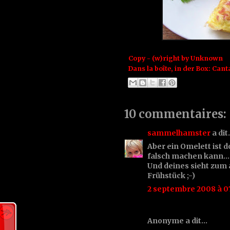
Copy - (w)right by
Unknown
Dans la boîte, in der Box:
Cant
10 commentaires:
sammelhamster
a di
Aber ein Omelett ist 
falsch machen kann...
Und deines sieht zum 
Frühstück ;-)
2 septembre 2008 à 0
Anonyme a dit…