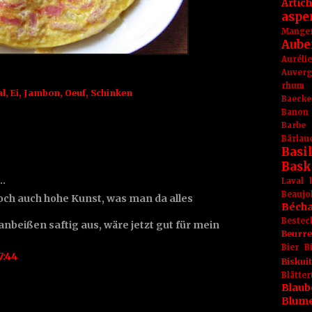
Artic
aspe
Mange
Aube
Aurél
Auver
rhum
al
,
Ei
,
Jambon
,
Oeuf
,
Schinken
Baecke
Banon
Barbe
Bärlau
Basil
Bask
t…
Laval
Beaujo
doch auch hohe Kunst, was man da alles
Béch
Bestec
anbeißen saftig aus, wäre jetzt gut für mein
Beurr
Bier
B
7:44
Biskuit
Blät
Blaub
Blum