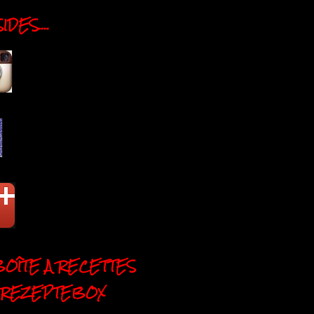
DES....
BOÎTE A RECETTES
 REZEPTEBOX