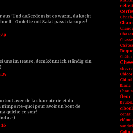
Marti
cébet
Cerfeu
r aus! Und außerdem ist es warm, da kocht
Cévich
chnell - Omlette mit Salat passt da super!
Cham
Chande
Chare
:49
Chasse
Châte
Roque
Châtea
ei uns im Hause, dem könnt ich ständig ein
Chee
)
chevre
:25
Chicor
Chipol
Blanc
Chou r
fleur
surtout avec de la charcuterie et du
Bruxel
i n'importe-quoi pour avoir un bout de
ciboul
a quiche ce soir!
confit
hoto :-)
clémen
:16
Sandw
Colin