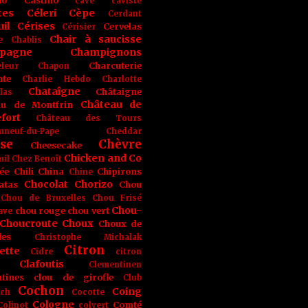
no
Castino
cave
caviste
tes
Céleri
Cèpe
Cerdant
il
Cérises
Cervelas
Cérisier
Chair à saucisse
e
Chablis
pagne
Champignons
Charcuterie
leur
Chapon
nte
Charlie Hebdo
Charlotte
Chataîgne
Châtaigne
las
Château de
au de Montfrin
fort
Château des Tours
uneuf-du-Pape
Cheddar
se
Chèvre
Cheesecake
Chicken and Co
uil
Chez Benoît
ée
Chili
China
Chipirons
Chine
Chocolat
Chorizo
atas
Chou
Chou de Bruxelles
Chou Frisé
Chou-
chou rouge
chou vert
ave
Choucroute
Choux
Choux de
les
Christophe Michalak
Citron
ette
Cidre
citron
Clafoutis
Clementinen
tines
clou de girofle
Club
Cochon
Coing
ich
Cocotte
Cologne
Comté
Colinot
colvert