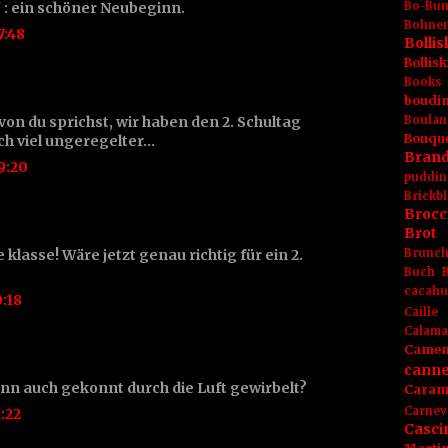
" : ein schöner Neubeginn.
Bo-Bu
Bohnen
7:48
Boll
Bolli
Books
boudin
von du sprichst, wir haben den 2. Schultag
Boulan
Bouqu
ch viel ungeregelter...
Brand
9:20
puddin
Brickbl
Brocc
Brot
 klasse! Wäre jetzt genau richtig für ein 2.
Brunc
Buch
cacahu
:18
Caille
Calama
Camem
canne
nn auch gekonnt durch die Luft gewirbelt?
Caram
Carnev
:22
Casci