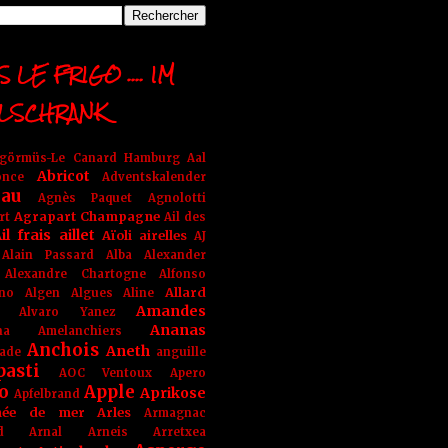
 LE FRIGO .... IM
LSCHRANK
ngörmüs-Le Canard Hamburg
Aal
Abricot
once
Adventskalender
au
Agnès Paquet
Agnolotti
Agrapart Champagne
rt
Ail des
il frais
aillet
Aïoli
airelles
AJ
Alain Passard
Alba
Alexander
Alexandre Chartogne
Alfonso
Allard
ino
Algen
Algues
Aline
Amandes
Alvaro Yanez
Ananas
na
Amelanchiers
Anchois
Aneth
ade
anguille
pasti
AOC Ventoux
Apero
o
Apple
Aprikose
Apfelbrand
née de mer
Arles
Armagnac
nd Arnal
Arneis
Arretxea