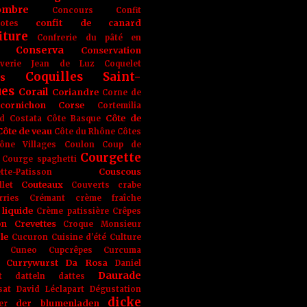
ombre
Concours
Confit
confit de canard
lotes
iture
Confrerie du pâté en
Conserva
Conservation
rverie Jean de Luz
Coquelet
Coquilles Saint-
s
ues
Corail
Coriandre
Corne de
cornichon
Corse
Cortemilia
Côte de
d
Costata
Côte Basque
Côte de veau
Côte du Rhône
Côtes
ône Villages
Coulon
Coup de
Courgette
Courge spaghetti
Couscous
tte-Patisson
Couteaux
llet
Couverts
crabe
rries
Crémant
crème fraîche
liquide
Crème patissière
Crêpes
on
Crevettes
Croque Monsieur
le
Cucuron
Cuisine d'été
Culture
Cuneo
Cupcrêpes
Curcuma
Currywurst
Da Rosa
Daniel
Daurade
t
datteln
dattes
sat
David Léclapart
Dégustation
dicke
der blumenladen
er