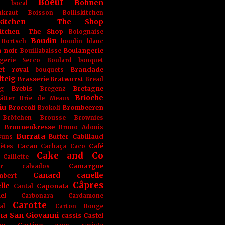
Boeuf
Bohnen
n
bocal
kraut
Boisson
Bolliskitchen
iskitchen - The Shop
skitchen- The Shop
Bolognaise
Boudin
Bortsch
boudin blanc
 noir
Boulangerie
Bouillabaisse
gerie Secco
Boulard
bouquet
et royal
Brandade
bouquets
teig
Brasserie
Bratwurst
Bread
Brebis
Bretagne
g
Bregenz
Brioche
ätter
Brie de Meaux
iu
Broccoli
Brombeeren
Brokoli
Brötchen
Brousse
Brownies
Brunnenkresse
h
Bruno Adonis
Burrata
Butter
Cabillaud
Buns
Cacao
Café
ètes
Cachaça
Caco
Cake and Co
Caillette
Camargue
r
calvados
Canard
canelle
bert
Câpres
lle
Caponata
Cantal
el
Carbonara
Cardamone
Carotte
al
Carton Rouge
na San Giovanni
cassis
Castel