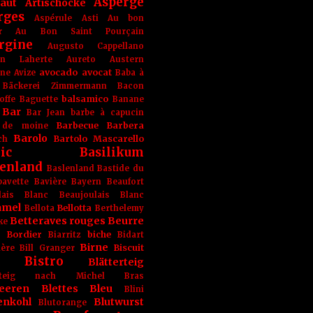
Asperge
haut
Artischocke
rges
Aspérule
Asti
Au bon
r
Au Bon Saint Pourçain
rgine
Augusto Cappellano
ien Laherte
Aureto
Austern
avocado
avocat
gne
Avize
Baba à
Bäckerei Zimmermann
Bacon
balsamico
offe
Baguette
Banane
Bar
Bar Jean
barbe à capucin
Barbecue
Barbera
 de moine
Barolo
Bartolo Mascarello
ch
ic
Basilikum
enland
Baslenland
Bastide du
bavette
Bavière
Bayern
Beaufort
lais Blanc
Beaujoulais Blanc
amel
Bellotta
Bellota
Berthelemy
Betteraves rouges
Beurre
ke
e Bordier
biche
Biarritz
Bidart
Birne
Biscuit
ière
Bill Granger
Bistro
Blätterteig
terteig nach Michel Bras
eeren
Blettes
Bleu
Blini
enkohl
Blutwurst
Blutorange