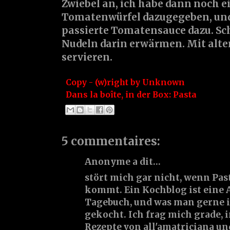
Zwiebel an, ich habe dann noch ei
Tomatenwürfel dazugegeben, und
passierte Tomatensauce dazu. Sc
Nudeln darin erwärmen. Mit alt
servieren.
Copy - (w)right by
Unknown
Dans la boîte, in der Box:
Pasta
5 commentaires:
Anonyme a dit…
stört mich gar nicht, wenn Pas
kommt. Ein Kochblog ist eine 
Tagebuch, und was man gerne i
gekocht. Ich frag mich grade, i
Rezepte von all'amatriciana und