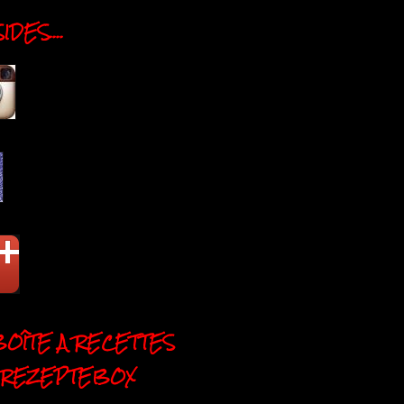
DES....
BOÎTE A RECETTES
 REZEPTEBOX