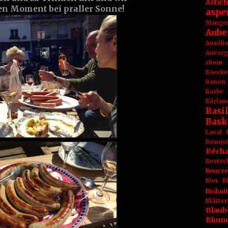
Artic
en Moment bei praller Sonne!
aspe
Mange
Aube
Aurél
Auver
rhum
Baecke
Banon
Barbe
Bärlau
Basil
Bask
Laval
Beaujo
Béch
Bestec
Beurr
Bier
B
Biskuit
Blät
Blaub
Blum