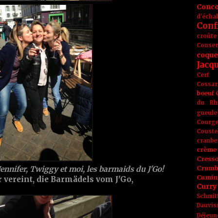
Conc
d'écha
Conf
croûte
Conse
coque
Jacq
Cerf
Cossar
boeuf
du Rh
gueule
Courge
Couste
cranbe
crème 
Cress
Crumb
Jennifer, Twiggy et moi, les barmaids du J'Go!
Cumin
 vereint, die Barmädels vom J'Go,
Curry
Schmit
Dauvis
Déjeun