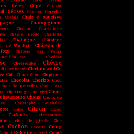
no
Castino
cave
caviste
tes
Céleri
Cèpe
Cerdant
il
Cérises
Cervelas
Cérisier
Chair à saucisse
e
Chablis
pagne
Champignons
Charcuterie
leur
Chapon
nte
Charlie Hebdo
Charlotte
Chataîgne
Châtaigne
las
Château de
au de Montfrin
fort
Château des Tours
uneuf-du-Pape
Cheddar
se
Chèvre
Cheesecake
Chicken and Co
uil
Chez Benoît
ée
Chili
China
Chipirons
Chine
Chocolat
Chorizo
atas
Chou
Chou de Bruxelles
Chou Frisé
Chou-
chou rouge
chou vert
ave
Choucroute
Choux
Choux de
les
Christophe Michalak
Citron
ette
Cidre
citron
Clafoutis
Clementinen
tines
clou de girofle
Club
Cochon
Coing
ich
Cocotte
Cologne
Comté
Colinot
colvert