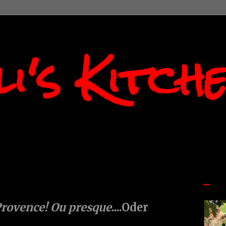
i's Kitch
...
Provence! Ou presque
....Oder