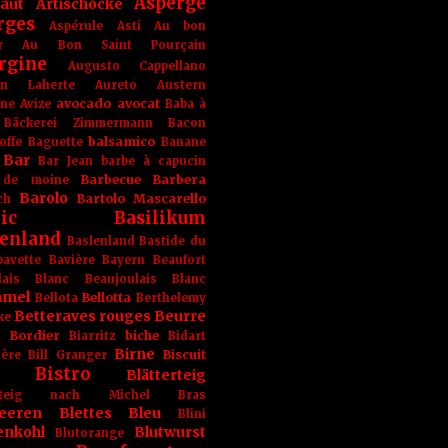
Asperge
haut
Artischocke
rges
Aspérule
Asti
Au bon
r
Au Bon Saint Pourçain
rgine
Augusto Cappellano
ien Laherte
Aureto
Austern
avocado
avocat
gne
Avize
Baba à
Bäckerei Zimmermann
Bacon
balsamico
offe
Baguette
Banane
Bar
Bar Jean
barbe à capucin
Barbecue
Barbera
 de moine
Barolo
Bartolo Mascarello
ch
ic
Basilikum
enland
Baslenland
Bastide du
bavette
Bavière
Bayern
Beaufort
lais Blanc
Beaujoulais Blanc
amel
Bellotta
Bellota
Berthelemy
Betteraves rouges
Beurre
ke
e Bordier
biche
Biarritz
Bidart
Birne
Biscuit
ière
Bill Granger
Bistro
Blätterteig
terteig nach Michel Bras
eeren
Blettes
Bleu
Blini
enkohl
Blutwurst
Blutorange