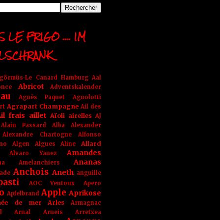
 LE FRIGO .... IM
LSCHRANK
ngörmüs-Le Canard Hamburg
Aal
Abricot
once
Adventskalender
au
Agnès Paquet
Agnolotti
Agrapart Champagne
rt
Ail des
il frais
aillet
Aïoli
airelles
AJ
Alain Passard
Alba
Alexander
Alexandre Chartogne
Alfonso
Allard
ino
Algen
Algues
Aline
Amandes
Alvaro Yanez
Ananas
na
Amelanchiers
Anchois
Aneth
ade
anguille
pasti
AOC Ventoux
Apero
o
Apple
Aprikose
Apfelbrand
née de mer
Arles
Armagnac
nd Arnal
Arneis
Arretxea