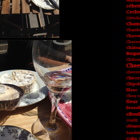
Marti
cébet
Cerfeu
Cévich
Cham
Chande
Chare
Chasse
Châte
Roque
Châtea
Chee
chevre
Chicor
Chipol
Blanc
Chou r
fleur
Bruxel
ciboul
confit
clémen
Sandw
Colin