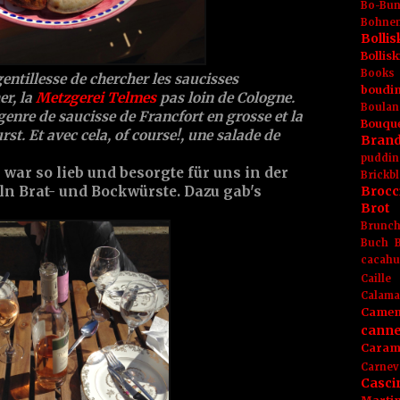
Bo-Bu
Bohnen
Boll
Bolli
Books
ntillesse de chercher les saucisses
boudin
er, la
Metzgerei Telmes
pas loin de Cologne.
Boulan
 genre de saucisse de Francfort en grosse et la
Bouqu
rst. Et avec cela, of course!, une salade de
Brand
puddin
ar so lieb und besorgte für uns in der
Brickbl
Brocc
ln Brat- und Bockwürste. Dazu gab's
Brot
Brunc
Buch
cacahu
Caille
Calama
Camem
canne
Caram
Carnev
Casci