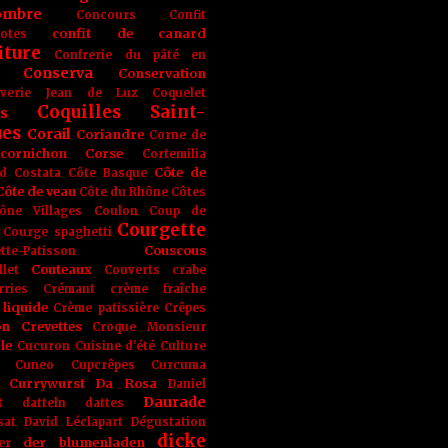
ombre
Concours
Confit
confit de canard
lotes
iture
Confrerie du pâté en
Conserva
Conservation
rverie Jean de Luz
Coquelet
Coquilles Saint-
s
ues
Corail
Coriandre
Corne de
cornichon
Corse
Cortemilia
Côte de
d
Costata
Côte Basque
Côte de veau
Côte du Rhône
Côtes
ône Villages
Coulon
Coup de
Courgette
Courge spaghetti
Couscous
tte-Patisson
Couteaux
llet
Couverts
crabe
rries
Crémant
crème fraîche
liquide
Crème patissière
Crêpes
on
Crevettes
Croque Monsieur
le
Cucuron
Cuisine d'été
Culture
Cuneo
Cupcrêpes
Curcuma
Currywurst
Da Rosa
Daniel
Daurade
t
datteln
dattes
sat
David Léclapart
Dégustation
dicke
der blumenladen
er