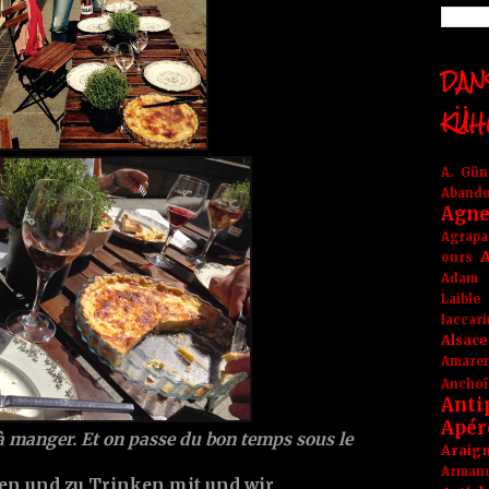
DANS
KÜH
A. Gü
Aband
Agne
Agrapa
A
ours
Adam
Laible
Iaccar
Alsace
Amare
Anchoï
Anti
Apér
à manger. Et on passe du bon temps sous le
Araig
Arma
sen und zu Trinken mit und wir