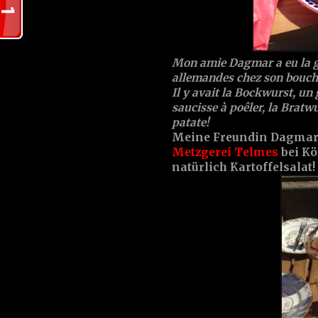
Mon amie Dagmar a eu la ge
allemandes chez son bouch
Il y avait la Bockwurst, un
saucisse à poêler, la Bratwu
patate!
Meine Freundin Dagmar w
Metzgerei Telmes
bei Kö
natürlich Kartoffelsalat!