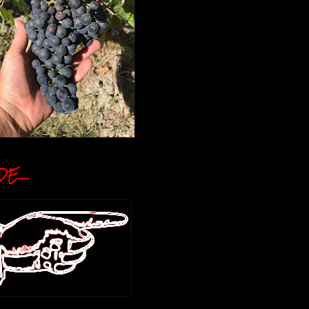
E....