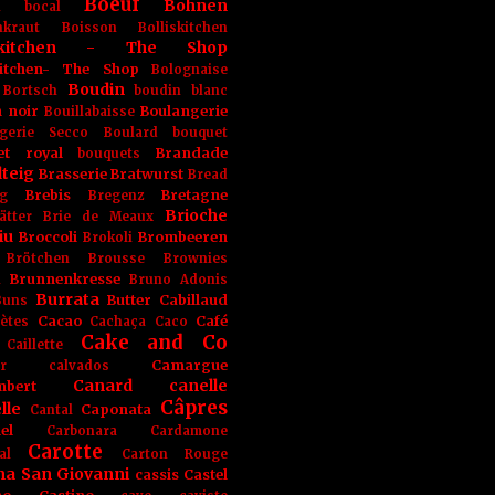
Boeuf
Bohnen
n
bocal
kraut
Boisson
Bolliskitchen
iskitchen - The Shop
skitchen- The Shop
Bolognaise
Boudin
Bortsch
boudin blanc
 noir
Boulangerie
Bouillabaisse
gerie Secco
Boulard
bouquet
et royal
Brandade
bouquets
teig
Brasserie
Bratwurst
Bread
Brebis
Bretagne
g
Bregenz
Brioche
ätter
Brie de Meaux
iu
Broccoli
Brombeeren
Brokoli
Brötchen
Brousse
Brownies
Brunnenkresse
h
Bruno Adonis
Burrata
Butter
Cabillaud
Buns
Cacao
Café
ètes
Cachaça
Caco
Cake and Co
Caillette
Camargue
r
calvados
Canard
canelle
bert
Câpres
lle
Caponata
Cantal
el
Carbonara
Cardamone
Carotte
al
Carton Rouge
na San Giovanni
cassis
Castel